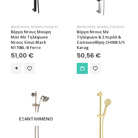
ΒΈΡΓΕΣ ΝΤΟΥΣ
,
ΜΠΆΝΙΟ
,
ΣΤΉΛΕΣ ΝΤΟΥΣ
ΒΈΡΓΕΣ ΝΤΟΥΣ
,
ΜΠΆΝΙΟ
,
ΣΤΉΛΕΣ ΝΤΟΥΣ
Βέργα Ντους Μαύρη
Βέργα Ντους Με
Ματ Με Τηλέφωνο
Τηλέφωνο & Σπιράλ &
Ντους Sinus Black
Σαπουνοθήκη CH008 S/S
N170BL-B Ferro
Karag
51,00
€
50,56
€
ΕΞΑΝΤΛΗΜΈΝΟ