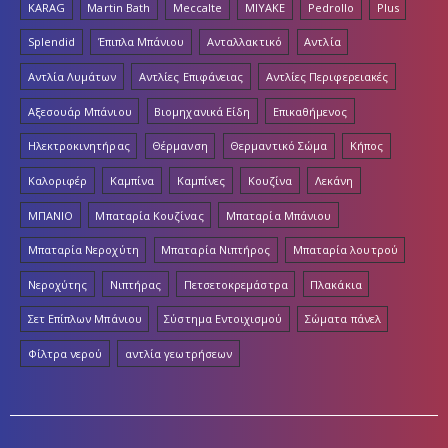
KARAG
Martin Bath
Meccalte
MIYAKE
Pedrollo
Plus
Splendid
Έπιπλα Μπάνιου
Ανταλλακτικό
Αντλία
Αντλία Λυμάτων
Αντλίες Επιφάνειας
Αντλίες Περιφερειακές
Αξεσουάρ Μπάνιου
Βιομηχανικά Είδη
Επικαθήμενος
Ηλεκτροκινητήρας
Θέρμανση
Θερμαντικό Σώμα
Κήπος
Καλοριφέρ
Καμπίνα
Καμπίνες
Κουζίνα
Λεκάνη
ΜΠΑΝΙΟ
Μπαταρία Κουζίνας
Μπαταρία Μπάνιου
Μπαταρία Νεροχύτη
Μπαταρία Νιπτήρος
Μπαταρία λουτρού
Νεροχύτης
Νιπτήρας
Πετσετοκρεμάστρα
Πλακάκια
Σετ Επίπλων Μπάνιου
Σύστημα Εντοιχισμού
Σώματα πάνελ
Φίλτρα νερού
αντλία γεωτρήσεων