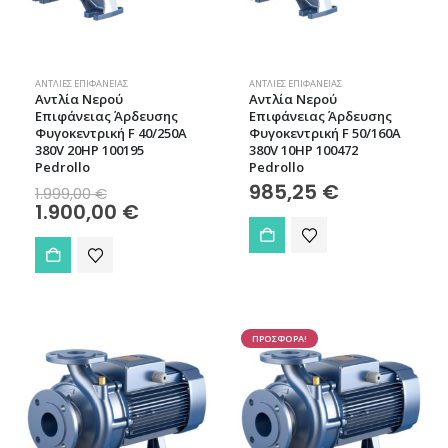
ΑΝΤΛΊΕΣ ΕΠΙΦΆΝΕΙΑΣ
ΑΝΤΛΊΕΣ ΕΠΙΦΆΝΕΙΑΣ
Aντλία Νερού
Aντλία Νερού
Επιφάνειας Άρδευσης
Επιφάνειας Άρδευσης
Φυγοκεντρική F 40/250A
Φυγοκεντρική F 50/160A
380V 20HP 100195
380V 10HP 100472
Pedrollo
Pedrollo
Original
985,25
€
1.999,00
€
price
Η
1.900,00
€
was:
τρέχουσα
1.999,00 €.
τιμή
είναι:
1.900,00 €.
ΠΡΟΣΦΟΡΑ!