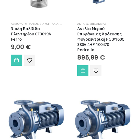
ΑΞΕΣΟΥΆΡ ΜΠΆΝΙΟΥ
,
ΔΙΑΚΟΠΤΆΚΙΑ
,
ΜΠΆΝΙΟ
,
ΥΔΡΑΥΛΙΚΆ
ΑΝΤΛΊΕΣ ΕΠΙΦΆΝΕΙΑΣ
3-οδη Βαλβίδα
Aντλία Νερού
Πλυντηρίου CF3019A
Επιφάνειας Άρδευσης
Ferro
Φυγοκεντρική F 50/160C
380V 4HP 100470
9,00
€
Pedrollo
895,99
€