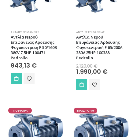
ΑΝΤΛΊΕΣ ΕΠΙΦΆΝΕΙΑΣ
ΑΝΤΛΊΕΣ ΕΠΙΦΆΝΕΙΑΣ
Aντλία Νερού
Aντλία Νερού
Επιφάνειας Άρδευσης
Επιφάνειας Άρδευσης
Φυγοκεντρική F 50/160B
Φυγοκεντρική F 65/200A
380V 7,5HP 100471
380V 25HP 100388
Pedrollo
Pedrollo
Original
943,13
€
2.120,00
€
price
Η
1.990,00
€
was:
τρέχουσα
2.120,00 €.
τιμή
είναι:
1.990,00 €.
ΠΡΟΣΦΟΡΑ!
ΠΡΟΣΦΟΡΑ!