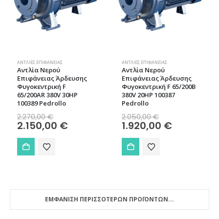
ΑΝΤΛΊΕΣ ΕΠΙΦΆΝΕΙΑΣ
ΑΝΤΛΊΕΣ ΕΠΙΦΆΝΕΙΑΣ
Aντλία Νερού
Aντλία Νερού
Επιφάνειας Άρδευσης
Επιφάνειας Άρδευσης
Φυγοκεντρική F
Φυγοκεντρική F 65/200B
65/200AR 380V 30HP
380V 20HP 100387
100389 Pedrollo
Pedrollo
Original
Original
2.270,00
€
2.050,00
€
price
price
Η
Η
2.150,00
€
1.920,00
€
was:
was:
τρέχουσα
τρέχουσα
2.270,00 €.
2.050,00 €.
τιμή
τιμή
είναι:
είναι:
2.150,00 €.
1.920,00 €.
ΕΜΦΑΝΙΣΗ ΠΕΡΙΣΣΟΤΕΡΩΝ ΠΡΟΪΟΝΤΩΝ...