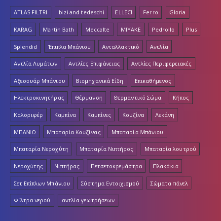
ATLAS FILTRI
bizi and tedeschi
ELLECI
Ferro
Gloria
KARAG
Martin Bath
Meccalte
MIYAKE
Pedrollo
Plus
Splendid
Έπιπλα Μπάνιου
Ανταλλακτικό
Αντλία
Αντλία Λυμάτων
Αντλίες Επιφάνειας
Αντλίες Περιφερειακές
Αξεσουάρ Μπάνιου
Βιομηχανικά Είδη
Επικαθήμενος
Ηλεκτροκινητήρας
Θέρμανση
Θερμαντικό Σώμα
Κήπος
Καλοριφέρ
Καμπίνα
Καμπίνες
Κουζίνα
Λεκάνη
ΜΠΑΝΙΟ
Μπαταρία Κουζίνας
Μπαταρία Μπάνιου
Μπαταρία Νεροχύτη
Μπαταρία Νιπτήρος
Μπαταρία λουτρού
Νεροχύτης
Νιπτήρας
Πετσετοκρεμάστρα
Πλακάκια
Σετ Επίπλων Μπάνιου
Σύστημα Εντοιχισμού
Σώματα πάνελ
Φίλτρα νερού
αντλία γεωτρήσεων