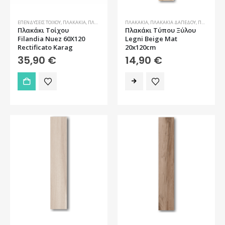
ΕΠΕΝΔΎΣΕΙΣ ΤΟΊΧΟΥ
,
ΠΛΑΚΆΚΙΑ
,
ΠΛΑΚΆΚΙΑ ΤΟΊΧΟΥ
ΠΛΑΚΆΚΙΑ
,
ΠΛΑΚΆΚΙΑ ΤΎΠΟΥ ΞΎΛΟΥ
,
ΠΛΑΚΆΚΙΑ ΔΑΠΈΔΟΥ
,
ΠΛΑΚΆΚΙΑ ΔΑΠΈΔΟΥ ΕΞΩΤΕΡΙΚΟΎ ΧΏΡΟΥ
Πλακάκι Τοίχου
Πλακάκι Τύπου Ξύλου
Filandia Nuez 60X120
Legni Beige Mat
Rectificato Karag
20x120cm
35,90
€
14,90
€