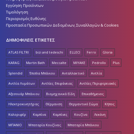
Εγγύηση Προϊόντων
Τιμολόγηση
Περιορισμός Ευθύνης
Προστασία Προσωπικών Δεδομένων, Συναλλαγών & Cookies
ΔΗΜΟΦΙΛΕΙΣ ΕΤΙΚΕΤΕΣ
ATLAS FILTRI
bizi and tedeschi
ELLECI
Ferro
Gloria
KARAG
Martin Bath
Meccalte
MIYAKE
Pedrollo
Plus
Splendid
Έπιπλα Μπάνιου
Ανταλλακτικό
Αντλία
Αντλία Λυμάτων
Αντλίες Επιφάνειας
Αντλίες Περιφερειακές
Αξεσουάρ Μπάνιου
Βιομηχανικά Είδη
Επικαθήμενος
Ηλεκτροκινητήρας
Θέρμανση
Θερμαντικό Σώμα
Κήπος
Καλοριφέρ
Καμπίνα
Καμπίνες
Κουζίνα
Λεκάνη
ΜΠΑΝΙΟ
Μπαταρία Κουζίνας
Μπαταρία Μπάνιου