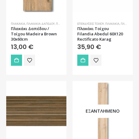
ΠΛΑΚΆΚΙΑ
,
ΠΛΑΚΆΚΙΑ ΔΑΠΈΔΟΥ
,
ΠΛΑΚΆΚΙΑ ΔΑΠΈΔΟΥ ΕΞΩΤΕΡΙΚΟΎ ΧΏΡΟΥ
ΕΠΕΝΔΎΣΕΙΣ ΤΟΊΧΟΥ
,
ΠΛΑΚΆΚΙΑ
,
ΠΛΑΚΆΚΙΑ ΤΟΊΧΟΥ
,
ΠΛΑΚΆΚΙΑ ΤΟΊΧΟΥ
,
Π
Πλακάκι Δαπέδου /
Πλακάκι Τοίχου
Τοίχου Madeira Brown
Filandia Abedul 60X120
30x60cm
Rectificato Karag
13,00
€
35,90
€
ΕΞΑΝΤΛΗΜΈΝΟ