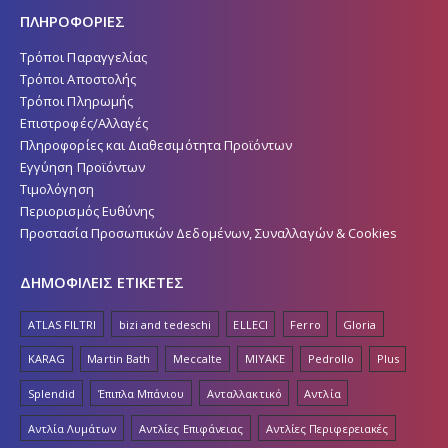
ΠΛΗΡΟΦΟΡΙΕΣ
Τρόποι Παραγγελίας
Τρόποι Αποστολής
Τρόποι Πληρωμής
Επιστροφές/Αλλαγές
Πληροφορίες και Διαθεσιμότητα Προϊόντων
Εγγύηση Προϊόντων
Τιμολόγηση
Περιορισμός Ευθύνης
Προστασία Προσωπικών Δεδομένων, Συναλλαγών & Cookies
ΔΗΜΟΦΙΛΕΙΣ ΕΤΙΚΕΤΕΣ
ATLAS FILTRI
bizi and tedeschi
ELLECI
Ferro
Gloria
KARAG
Martin Bath
Meccalte
MIYAKE
Pedrollo
Plus
Splendid
Έπιπλα Μπάνιου
Ανταλλακτικό
Αντλία
Αντλία Λυμάτων
Αντλίες Επιφάνειας
Αντλίες Περιφερειακές