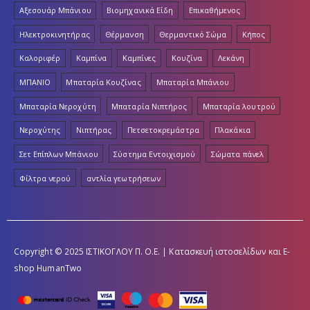
Αξεσουάρ Μπάνιου
Βιομηχανικά Είδη
Επικαθήμενος
Ηλεκτροκινητήρας
Θέρμανση
Θερμαντικό Σώμα
Κήπος
Καλοριφέρ
Καμπίνα
Καμπίνες
Κουζίνα
Λεκάνη
ΜΠΑΝΙΟ
Μπαταρία Κουζίνας
Μπαταρία Μπάνιου
Μπαταρία Νεροχύτη
Μπαταρία Νιπτήρος
Μπαταρία λουτρού
Νεροχύτης
Νιπτήρας
Πετσετοκρεμάστρα
Πλακάκια
Σετ Επίπλων Μπάνιου
Σύστημα Εντοιχισμού
Σώματα πάνελ
Φίλτρα νερού
αντλία γεωτρήσεων
Copyright © 2025 ΙΣΤΙΚΟΓΛΟΥ Π. Ο.Ε. | Κατασκευή ιστοσελίδων και E-
shop
HumanTwo