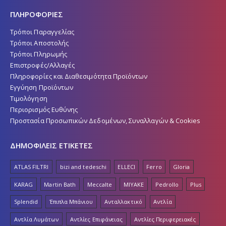
ΠΛΗΡΟΦΟΡΙΕΣ
Τρόποι Παραγγελίας
Τρόποι Αποστολής
Τρόποι Πληρωμής
Επιστροφές/Αλλαγές
Πληροφορίες και Διαθεσιμότητα Προϊόντων
Εγγύηση Προϊόντων
Τιμολόγηση
Περιορισμός Ευθύνης
Προστασία Προσωπικών Δεδομένων, Συναλλαγών & Cookies
ΔΗΜΟΦΙΛΕΙΣ ΕΤΙΚΕΤΕΣ
ATLAS FILTRI
bizi and tedeschi
ELLECI
Ferro
Gloria
KARAG
Martin Bath
Meccalte
MIYAKE
Pedrollo
Plus
Splendid
Έπιπλα Μπάνιου
Ανταλλακτικό
Αντλία
Αντλία Λυμάτων
Αντλίες Επιφάνειας
Αντλίες Περιφερειακές