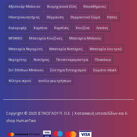
Αξεσουάρ Μπάνιου
Βιομηχανικά Είδη
Επικαθήμενος
Ηλεκτροκινητήρας
Θέρμανση
Θερμαντικό Σώμα
Κήπος
Καλοριφέρ
Καμπίνα
Καμπίνες
Κουζίνα
Λεκάνη
ΜΠΑΝΙΟ
Μπαταρία Κουζίνας
Μπαταρία Μπάνιου
Μπαταρία Νεροχύτη
Μπαταρία Νιπτήρος
Μπαταρία λουτρού
Νεροχύτης
Νιπτήρας
Πετσετοκρεμάστρα
Πλακάκια
Σετ Επίπλων Μπάνιου
Σύστημα Εντοιχισμού
Σώματα πάνελ
Φίλτρα νερού
αντλία γεωτρήσεων
Copyright © 2025 ΙΣΤΙΚΟΓΛΟΥ Π. Ο.Ε. | Κατασκευή ιστοσελίδων και E-
shop
HumanTwo