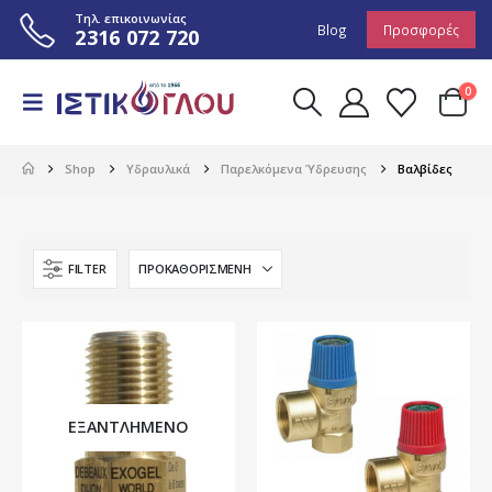
Τηλ. επικοινωνίας
Blog
Προσφορές
2316 072 720
0
Shop
Υδραυλικά
Παρελκόμενα Ύδρευσης
Βαλβίδες
FILTER
ΕΞΑΝΤΛΗΜΈΝΟ