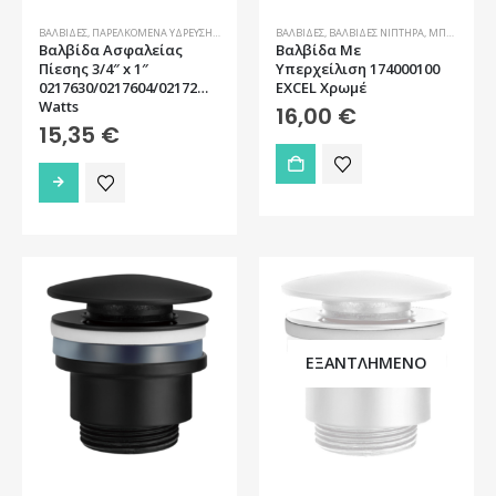
του
του
προϊόντος
προϊόντος
ΒΑΛΒΊΔΕΣ
,
ΠΑΡΕΛΚΌΜΕΝΑ ΎΔΡΕΥΣΗΣ
,
ΥΔΡΑΥΛΙΚΆ
ΒΑΛΒΊΔΕΣ
,
ΒΑΛΒΊΔΕΣ ΝΙΠΤΉΡΑ
,
ΜΠΆΝΙΟ
,
ΜΠΑ
Βαλβίδα Ασφαλείας
Βαλβίδα Με
Πίεσης 3/4″ x 1″
Υπερχείλιση 174000100
0217630/0217604/0217206/0217208
EXCEL Χρωμέ
Watts
16,00
€
15,35
€
Αυτό
το
προϊόν
έχει
πολλαπλές
παραλλαγές.
Οι
επιλογές
ΕΞΑΝΤΛΗΜΈΝΟ
μπορούν
να
επιλεγούν
στη
σελίδα
του