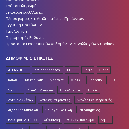
Τρόποι Πληρωμής
Επιστροφές/Αλλαγές
Πληροφορίες και Διαθεσιμότητα Προϊόντων
Εγγύηση Προϊόντων
Τιμολόγηση
Περιορισμός Ευθύνης
Προστασία Προσωπικών Δεδομένων, Συναλλαγών & Cookies
ΔΗΜΟΦΙΛΕΙΣ ΕΤΙΚΕΤΕΣ
ATLAS FILTRI
bizi and tedeschi
ELLECI
Ferro
Gloria
KARAG
Martin Bath
Meccalte
MIYAKE
Pedrollo
Plus
Splendid
Έπιπλα Μπάνιου
Ανταλλακτικό
Αντλία
Αντλία Λυμάτων
Αντλίες Επιφάνειας
Αντλίες Περιφερειακές
Αξεσουάρ Μπάνιου
Βιομηχανικά Είδη
Επικαθήμενος
Ηλεκτροκινητήρας
Θέρμανση
Θερμαντικό Σώμα
Κήπος