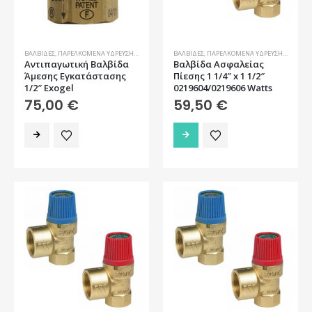
ΒΑΛΒΊΔΕΣ
,
ΠΑΡΕΛΚΌΜΕΝΑ ΎΔΡΕΥΣΗΣ
,
ΥΔΡΑΥΛΙΚΆ
ΒΑΛΒΊΔΕΣ
,
ΠΑΡΕΛΚΌΜΕΝΑ ΎΔΡΕΥΣΗΣ
,
ΥΔΡΑΥΛ
Αντιπαγωτική Βαλβίδα
Βαλβίδα Ασφαλείας
Άμεσης Εγκατάστασης
Πίεσης 1 1/4″ x 1 1/2″
1/2″ Exogel
0219604/0219606 Watts
75,00
€
59,50
€
Αυτό
το
προϊόν
έχει
πολλαπλές
παραλλαγές.
Οι
επιλογές
μπορούν
να
επιλεγούν
στη