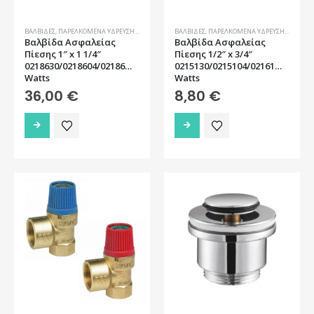
σελίδα
του
προϊόντος
ΒΑΛΒΊΔΕΣ
,
ΠΑΡΕΛΚΌΜΕΝΑ ΎΔΡΕΥΣΗΣ
,
ΥΔΡΑΥΛΙΚΆ
ΒΑΛΒΊΔΕΣ
,
ΠΑΡΕΛΚΌΜΕΝΑ ΎΔΡΕΥΣΗΣ
,
ΥΔΡΑΥΛ
Βαλβίδα Ασφαλείας
Βαλβίδα Ασφαλείας
Πίεσης 1″ x 1 1/4″
Πίεσης 1/2″ x 3/4″
0218630/0218604/0218606
0215130/0215104/0216106/02161
Watts
Watts
36,00
€
8,80
€
Αυτό
Αυτό
το
το
προϊόν
προϊόν
έχει
έχει
πολλαπλές
πολλαπλές
παραλλαγές.
παραλλαγές.
Οι
Οι
επιλογές
επιλογές
μπορούν
μπορούν
να
να
επιλεγούν
επιλεγούν
στη
στη
σελίδα
σελίδα