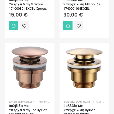
Υπερχείλιση Μακριά
Υπερχείλιση Μπρονζέ
174000101 EXCEL Χρωμέ
174000106 EXCEL
15,00
€
30,00
€
ΒΑΛΒΊΔΕΣ
,
ΒΑΛΒΊΔΕΣ ΝΙΠΤΉΡΑ
,
ΜΠΆΝΙΟ
,
ΜΠΑΤΑΡΊΕΣ ΜΠΆΝΙΟΥ
ΒΑΛΒΊΔΕΣ
,
ΒΑΛΒΊΔΕΣ ΝΙΠΤΉΡΑ
,
ΠΑΡΕΛΚΌΜΕΝΑ ΎΔΡΕΥΣΗΣ
,
ΜΠΆΝΙΟ
,
,
ΜΠΑ
ΥΔ
Βαλβίδα Με
Βαλβίδα Με
Υπερχείλιση Ροζ Χρυσή
Υπερχείλιση Χρυσή