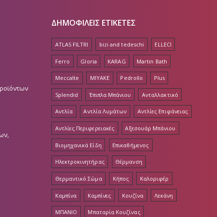
ΔΗΜΟΦΙΛΕΙΣ ΕΤΙΚΕΤΕΣ
ATLAS FILTRI
bizi and tedeschi
ELLECI
Ferro
Gloria
KARAG
Martin Bath
Meccalte
MIYAKE
Pedrollo
Plus
Προϊόντων
Splendid
Έπιπλα Μπάνιου
Ανταλλακτικό
Αντλία
Αντλία Λυμάτων
Αντλίες Επιφάνειας
Αντλίες Περιφερειακές
Αξεσουάρ Μπάνιου
ων,
Βιομηχανικά Είδη
Επικαθήμενος
Ηλεκτροκινητήρας
Θέρμανση
Θερμαντικό Σώμα
Κήπος
Καλοριφέρ
Καμπίνα
Καμπίνες
Κουζίνα
Λεκάνη
ΜΠΑΝΙΟ
Μπαταρία Κουζίνας