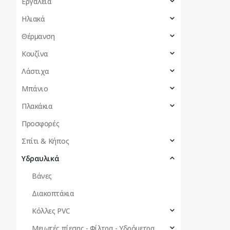
Εργαλεία
Ηλιακά
Θέρμανση
Κουζίνα
Λάστιχα
Μπάνιο
Πλακάκια
Προσφορές
Σπίτι & Κήπος
Υδραυλικά
Βάνες
Διακοπτάκια
Κόλλες PVC
Μειωτές πίεσης - Φίλτρα - Υδρόμετρα