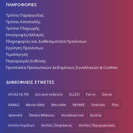
ΠΛΗΡΟΦΟΡΙΕΣ
Τρόποι Παραγγελίας
Τρόποι Αποστολής
Τρόποι Πληρωμής
Επιστροφές/Αλλαγές
Πληροφορίες και Διαθεσιμότητα Προϊόντων
Εγγύηση Προϊόντων
Τιμολόγηση
Περιορισμός Ευθύνης
Προστασία Προσωπικών Δεδομένων, Συναλλαγών & Cookies
ΔΗΜΟΦΙΛΕΙΣ ΕΤΙΚΕΤΕΣ
ATLAS FILTRI
bizi and tedeschi
ELLECI
Ferro
Gloria
KARAG
Martin Bath
Meccalte
MIYAKE
Pedrollo
Plus
Splendid
Έπιπλα Μπάνιου
Ανταλλακτικό
Αντλία
Αντλία Λυμάτων
Αντλίες Επιφάνειας
Αντλίες Περιφερειακές