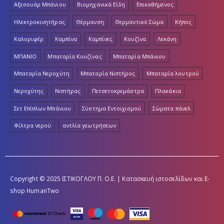
Αξεσουάρ Μπάνιου
Βιομηχανικά Είδη
Επικαθήμενος
Ηλεκτροκινητήρας
Θέρμανση
Θερμαντικό Σώμα
Κήπος
Καλοριφέρ
Καμπίνα
Καμπίνες
Κουζίνα
Λεκάνη
ΜΠΑΝΙΟ
Μπαταρία Κουζίνας
Μπαταρία Μπάνιου
Μπαταρία Νεροχύτη
Μπαταρία Νιπτήρος
Μπαταρία λουτρού
Νεροχύτης
Νιπτήρας
Πετσετοκρεμάστρα
Πλακάκια
Σετ Επίπλων Μπάνιου
Σύστημα Εντοιχισμού
Σώματα πάνελ
Φίλτρα νερού
αντλία γεωτρήσεων
Copyright © 2025 ΙΣΤΙΚΟΓΛΟΥ Π. Ο.Ε. | Κατασκευή ιστοσελίδων και E-
shop
HumanTwo