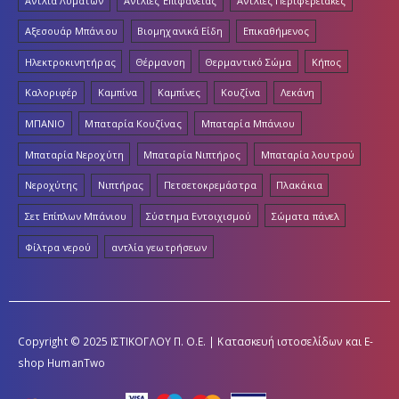
Αντλία Λυμάτων
Αντλίες Επιφάνειας
Αντλίες Περιφερειακές
Αξεσουάρ Μπάνιου
Βιομηχανικά Είδη
Επικαθήμενος
Ηλεκτροκινητήρας
Θέρμανση
Θερμαντικό Σώμα
Κήπος
Καλοριφέρ
Καμπίνα
Καμπίνες
Κουζίνα
Λεκάνη
ΜΠΑΝΙΟ
Μπαταρία Κουζίνας
Μπαταρία Μπάνιου
Μπαταρία Νεροχύτη
Μπαταρία Νιπτήρος
Μπαταρία λουτρού
Νεροχύτης
Νιπτήρας
Πετσετοκρεμάστρα
Πλακάκια
Σετ Επίπλων Μπάνιου
Σύστημα Εντοιχισμού
Σώματα πάνελ
Φίλτρα νερού
αντλία γεωτρήσεων
Copyright © 2025 ΙΣΤΙΚΟΓΛΟΥ Π. Ο.Ε. | Κατασκευή ιστοσελίδων και E-
shop
HumanTwo