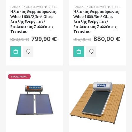
ΗΛΙΑΚΆ
,
ΗΛΙΑΚΟΊ ΘΕΡΜΟΣΊΦΩΝΕΣ ΤΑΡΆΤΣΑΣ
ΗΛΙΑΚΆ
,
ΗΛΙΑΚΟΊ ΘΕΡΜΟΣΊΦΩΝΕΣ ΤΑΡΆΤΣΑΣ
Ηλιακός Θερμοσίφωνας
Ηλιακός Θερμοσίφωνας
Wilco 160lt/2,3m² Glass
Wilco 160lt/3m² Glass
Διπλής Ενέργειας/
Διπλής Ενέργειας/
Επιλεκτικός Συλλέκτης
Επιλεκτικός Συλλέκτης
Tιτανίου
Tιτανίου
Original
Η
Original
Η
799,90
€
880,00
€
830,00
€
915,00
€
price
τρέχουσα
price
τρέ
was:
τιμή
was:
τιμή
830,00 €.
είναι:
915,00 €.
είναι
799,90 €.
880,
ΠΡΟΣΦΟΡΑ!