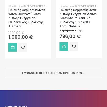
ΗΛΙΑΚΆ
,
ΗΛΙΑΚΟΊ ΘΕΡΜΟΣΊΦΩΝΕΣ ΤΑΡΆΤΣΑΣ
ΗΛΙΑΚΆ
,
ΗΛΙΑΚΟΊ ΘΕΡΜΟΣΊΦΩΝΕΣ ΤΑΡΆΤΣΑΣ
,
Ηλιακός Θερμοσίφωνας
Ηλιακός Θερμοσίφωνας
Wilco 200lt/4m² Glass
Διπλής Ενέργειας Aelios
Διπλής Ενέργειας/
Glass Με Επιλεκτικό
Επιλεκτικός Συλλέκτης
Συλλέκτη CuS 120lt /
Tιτανίου
1.5m² Nobel –
Κεραμοσκεπής
Original
1.120,00
€
price
796,00
€
Η
1.060,00
€
was:
τρέχουσα
1.120,00 €.
τιμή
είναι:
1.060,00 €.
ΕΜΦΑΝΙΣΗ ΠΕΡΙΣΣΟΤΕΡΩΝ ΠΡΟΪΟΝΤΩΝ...
ΕΠΙΚΟΙΝΩΝΙΑ