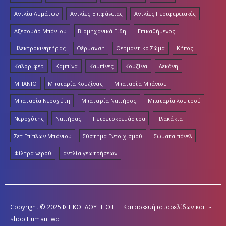
Αντλία Λυμάτων
Αντλίες Επιφάνειας
Αντλίες Περιφερειακές
Αξεσουάρ Μπάνιου
Βιομηχανικά Είδη
Επικαθήμενος
Ηλεκτροκινητήρας
Θέρμανση
Θερμαντικό Σώμα
Κήπος
Καλοριφέρ
Καμπίνα
Καμπίνες
Κουζίνα
Λεκάνη
ΜΠΑΝΙΟ
Μπαταρία Κουζίνας
Μπαταρία Μπάνιου
Μπαταρία Νεροχύτη
Μπαταρία Νιπτήρος
Μπαταρία λουτρού
Νεροχύτης
Νιπτήρας
Πετσετοκρεμάστρα
Πλακάκια
Σετ Επίπλων Μπάνιου
Σύστημα Εντοιχισμού
Σώματα πάνελ
Φίλτρα νερού
αντλία γεωτρήσεων
Copyright © 2025 ΙΣΤΙΚΟΓΛΟΥ Π. Ο.Ε. | Κατασκευή ιστοσελίδων και E-
shop
HumanTwo