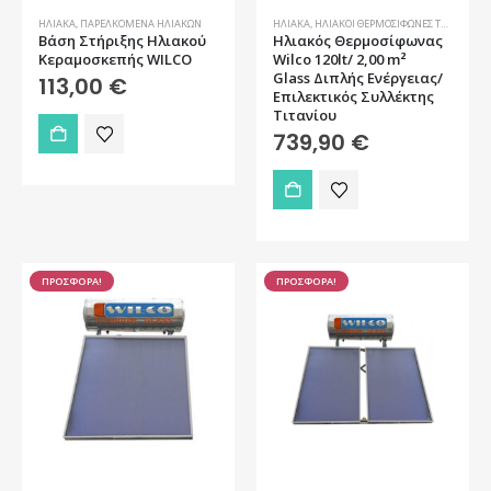
ΗΛΙΑΚΆ
,
ΠΑΡΕΛΚΌΜΕΝΑ ΗΛΙΑΚΏΝ
ΗΛΙΑΚΆ
,
ΗΛΙΑΚΟΊ ΘΕΡΜΟΣΊΦΩΝΕΣ ΤΑΡΆΤΣΑΣ
Βάση Στήριξης Ηλιακού
Ηλιακός Θερμοσίφωνας
Κεραμοσκεπής WILCO
Wilco 120lt/ 2,00 m²
Glass Διπλής Ενέργειας/
113,00
€
Επιλεκτικός Συλλέκτης
Tιτανίου
739,90
€
ΠΡΟΣΦΟΡΑ!
ΠΡΟΣΦΟΡΑ!