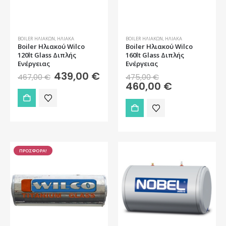
BOILER ΗΛΙΑΚΏΝ
,
ΗΛΙΑΚΆ
BOILER ΗΛΙΑΚΏΝ
,
ΗΛΙΑΚΆ
Boiler Ηλιακού Wilco
Boiler Ηλιακού Wilco
120lt Glass Διπλής
160lt Glass Διπλής
Ενέργειας
Ενέργειας
Original
Η
Original
439,00
€
467,00
€
475,00
€
price
τρέχουσα
price
Η
460,00
€
was:
τιμή
was:
τρέχουσα
467,00 €.
είναι:
475,00 €.
τιμή
439,00 €.
είναι:
460,00 €.
ΠΡΟΣΦΟΡΑ!