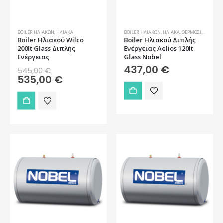
BOILER ΗΛΙΑΚΏΝ
,
ΗΛΙΑΚΆ
BOILER ΗΛΙΑΚΏΝ
,
ΗΛΙΑΚΆ
,
ΘΕΡΜΟΣΊΦΩΝΕΣ-BOILER
Boiler Ηλιακού Wilco
Boiler Ηλιακού Διπλής
200lt Glass Διπλής
Ενέργειας Aelios 120lt
Ενέργειας
Glass Nobel
Original
437,00
€
545,00
€
price
Η
535,00
€
was:
τρέχουσα
545,00 €.
τιμή
είναι:
535,00 €.