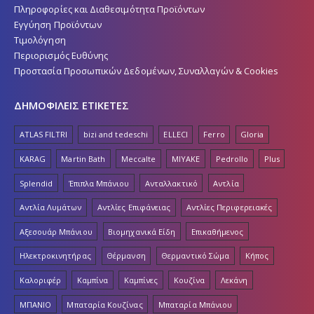
Πληροφορίες και Διαθεσιμότητα Προϊόντων
Εγγύηση Προϊόντων
Τιμολόγηση
Περιορισμός Ευθύνης
Προστασία Προσωπικών Δεδομένων, Συναλλαγών & Cookies
ΔΗΜΟΦΙΛΕΙΣ ΕΤΙΚΕΤΕΣ
ATLAS FILTRI
bizi and tedeschi
ELLECI
Ferro
Gloria
KARAG
Martin Bath
Meccalte
MIYAKE
Pedrollo
Plus
Splendid
Έπιπλα Μπάνιου
Ανταλλακτικό
Αντλία
Αντλία Λυμάτων
Αντλίες Επιφάνειας
Αντλίες Περιφερειακές
Αξεσουάρ Μπάνιου
Βιομηχανικά Είδη
Επικαθήμενος
Ηλεκτροκινητήρας
Θέρμανση
Θερμαντικό Σώμα
Κήπος
Καλοριφέρ
Καμπίνα
Καμπίνες
Κουζίνα
Λεκάνη
ΜΠΑΝΙΟ
Μπαταρία Κουζίνας
Μπαταρία Μπάνιου