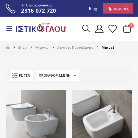
Τηλ. επικοινωνίας
Blog
Προσφορές
2316 072 720
0
Shop
Μπάνιο
Λεκάνες Πορσελάνης
Μπιντέ
FILTER