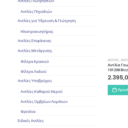
Αντλίες Γεωτρήσεων
Αντλίες Πηγαδιών
Αντλίες για Ύδρευση & Γεώτρηση
Ηλεκτροκινητήρας
Αντλίες Επιφάνειας
Αντλίες Μετάγγισης
ΑΝΤΛΊΕΣ
,
ΑΝΤΛ
Φίλτρα Κρασιού
Αντλία Γεω
101208 Biz
Φίλτρα Λαδιού
2.395,
Αντλίες Υποβρύχιες
Προσθ
Αντλίες Καθαρού Νερού
Αντλίες Ομβρίων-Λυμάτων
Φρεάτια
Ειδικές Αντλίες