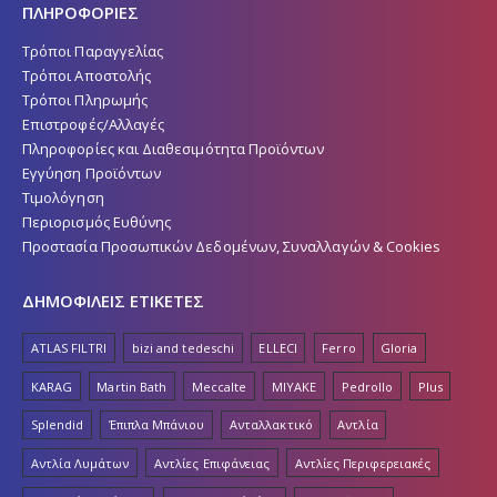
ΠΛΗΡΟΦΟΡΙΕΣ
Τρόποι Παραγγελίας
Τρόποι Αποστολής
Τρόποι Πληρωμής
Επιστροφές/Αλλαγές
Πληροφορίες και Διαθεσιμότητα Προϊόντων
Εγγύηση Προϊόντων
Τιμολόγηση
Περιορισμός Ευθύνης
Προστασία Προσωπικών Δεδομένων, Συναλλαγών & Cookies
ΔΗΜΟΦΙΛΕΙΣ ΕΤΙΚΕΤΕΣ
ATLAS FILTRI
bizi and tedeschi
ELLECI
Ferro
Gloria
KARAG
Martin Bath
Meccalte
MIYAKE
Pedrollo
Plus
Splendid
Έπιπλα Μπάνιου
Ανταλλακτικό
Αντλία
Αντλία Λυμάτων
Αντλίες Επιφάνειας
Αντλίες Περιφερειακές