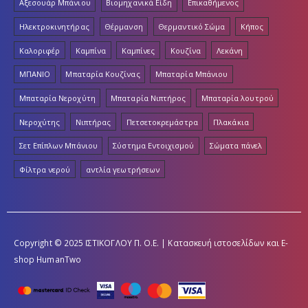
Αξεσουάρ Μπάνιου
Βιομηχανικά Είδη
Επικαθήμενος
Ηλεκτροκινητήρας
Θέρμανση
Θερμαντικό Σώμα
Κήπος
Καλοριφέρ
Καμπίνα
Καμπίνες
Κουζίνα
Λεκάνη
ΜΠΑΝΙΟ
Μπαταρία Κουζίνας
Μπαταρία Μπάνιου
Μπαταρία Νεροχύτη
Μπαταρία Νιπτήρος
Μπαταρία λουτρού
Νεροχύτης
Νιπτήρας
Πετσετοκρεμάστρα
Πλακάκια
Σετ Επίπλων Μπάνιου
Σύστημα Εντοιχισμού
Σώματα πάνελ
Φίλτρα νερού
αντλία γεωτρήσεων
Copyright © 2025 ΙΣΤΙΚΟΓΛΟΥ Π. Ο.Ε. | Κατασκευή ιστοσελίδων και E-
shop
HumanTwo