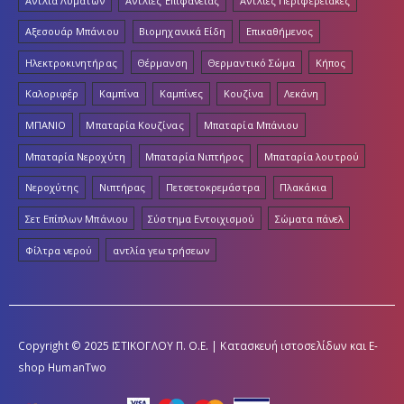
Αντλία Λυμάτων
Αντλίες Επιφάνειας
Αντλίες Περιφερειακές
Αξεσουάρ Μπάνιου
Βιομηχανικά Είδη
Επικαθήμενος
Ηλεκτροκινητήρας
Θέρμανση
Θερμαντικό Σώμα
Κήπος
Καλοριφέρ
Καμπίνα
Καμπίνες
Κουζίνα
Λεκάνη
ΜΠΑΝΙΟ
Μπαταρία Κουζίνας
Μπαταρία Μπάνιου
Μπαταρία Νεροχύτη
Μπαταρία Νιπτήρος
Μπαταρία λουτρού
Νεροχύτης
Νιπτήρας
Πετσετοκρεμάστρα
Πλακάκια
Σετ Επίπλων Μπάνιου
Σύστημα Εντοιχισμού
Σώματα πάνελ
Φίλτρα νερού
αντλία γεωτρήσεων
Copyright © 2025 ΙΣΤΙΚΟΓΛΟΥ Π. Ο.Ε. | Κατασκευή ιστοσελίδων και E-
shop
HumanTwo