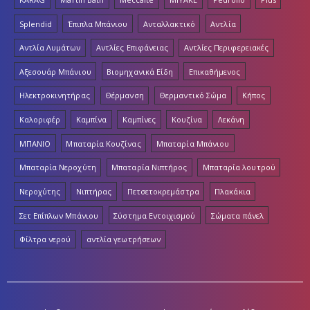
Splendid
Έπιπλα Μπάνιου
Ανταλλακτικό
Αντλία
Αντλία Λυμάτων
Αντλίες Επιφάνειας
Αντλίες Περιφερειακές
Αξεσουάρ Μπάνιου
Βιομηχανικά Είδη
Επικαθήμενος
Ηλεκτροκινητήρας
Θέρμανση
Θερμαντικό Σώμα
Κήπος
Καλοριφέρ
Καμπίνα
Καμπίνες
Κουζίνα
Λεκάνη
ΜΠΑΝΙΟ
Μπαταρία Κουζίνας
Μπαταρία Μπάνιου
Μπαταρία Νεροχύτη
Μπαταρία Νιπτήρος
Μπαταρία λουτρού
Νεροχύτης
Νιπτήρας
Πετσετοκρεμάστρα
Πλακάκια
Σετ Επίπλων Μπάνιου
Σύστημα Εντοιχισμού
Σώματα πάνελ
Φίλτρα νερού
αντλία γεωτρήσεων