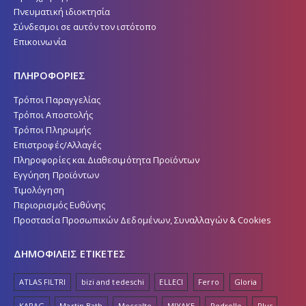
Πνευματική ιδιοκτησία
Σύνδεσμοι σε αυτόν τον ιστότοπο
Επικοινωνία
ΠΛΗΡΟΦΟΡΙΕΣ
Τρόποι Παραγγελίας
Τρόποι Αποστολής
Τρόποι Πληρωμής
Επιστροφές/Αλλαγές
Πληροφορίες και Διαθεσιμότητα Προϊόντων
Εγγύηση Προϊόντων
Τιμολόγηση
Περιορισμός Ευθύνης
Προστασία Προσωπικών Δεδομένων, Συναλλαγών & Cookies
ΔΗΜΟΦΙΛΕΙΣ ΕΤΙΚΕΤΕΣ
ATLAS FILTRI
bizi and tedeschi
ELLECI
Ferro
Gloria
KARAG
Martin Bath
Meccalte
MIYAKE
Pedrollo
Plus