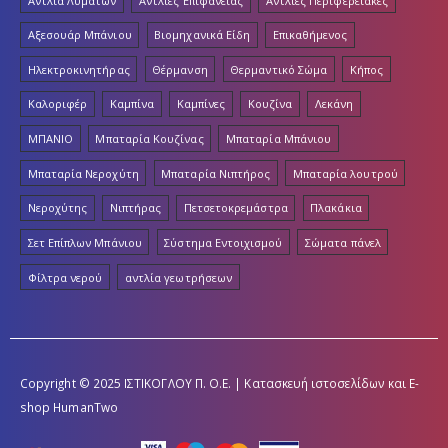
Αντλία Λυμάτων
Αντλίες Επιφάνειας
Αντλίες Περιφερειακές
Αξεσουάρ Μπάνιου
Βιομηχανικά Είδη
Επικαθήμενος
Ηλεκτροκινητήρας
Θέρμανση
Θερμαντικό Σώμα
Κήπος
Καλοριφέρ
Καμπίνα
Καμπίνες
Κουζίνα
Λεκάνη
ΜΠΑΝΙΟ
Μπαταρία Κουζίνας
Μπαταρία Μπάνιου
Μπαταρία Νεροχύτη
Μπαταρία Νιπτήρος
Μπαταρία λουτρού
Νεροχύτης
Νιπτήρας
Πετσετοκρεμάστρα
Πλακάκια
Σετ Επίπλων Μπάνιου
Σύστημα Εντοιχισμού
Σώματα πάνελ
Φίλτρα νερού
αντλία γεωτρήσεων
Copyright © 2025 ΙΣΤΙΚΟΓΛΟΥ Π. Ο.Ε. | Κατασκευή ιστοσελίδων και E-
shop
HumanTwo