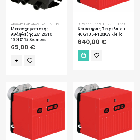
ΔΙΆΦΟΡΑ ΠΑΡΕΛΚΌΜΕΝΑ
,
ΕΞΑΡΤΉΜΑΤΑ ΚΑΥΣΤΉΡΑ
ΘΈΡΜΑΝΣΗ
,
ΘΈΡΜΑΝΣΗ
,
ΚΑΥΣΤΉΡΕΣ
,
ΚΑΥΣΤΉΡΕΣ
,
ΠΕΤΡΕΛΑΊΟΥ
,
ΠΡΟΣΦΟ
Mετασχηματιστής
Καυστήρας Πετρελαίου
Ανάφλεξης ZM 20/10
40 G10 54-120KW Riello
13010115 Siemens
640,00
€
65,00
€