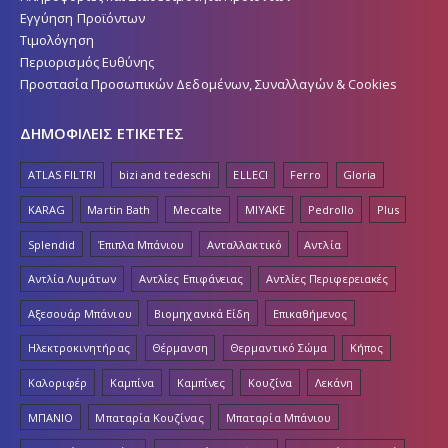
Εγγύηση Προϊόντων
Τιμολόγηση
Περιορισμός Ευθύνης
Προστασία Προσωπικών Δεδομένων, Συναλλαγών & Cookies
ΔΗΜΟΦΙΛΕΙΣ ΕΤΙΚΕΤΕΣ
ATLAS FILTRI
bizi and tedeschi
ELLECI
Ferro
Gloria
KARAG
Martin Bath
Meccalte
MIYAKE
Pedrollo
Plus
Splendid
Έπιπλα Μπάνιου
Ανταλλακτικό
Αντλία
Αντλία Λυμάτων
Αντλίες Επιφάνειας
Αντλίες Περιφερειακές
Αξεσουάρ Μπάνιου
Βιομηχανικά Είδη
Επικαθήμενος
Ηλεκτροκινητήρας
Θέρμανση
Θερμαντικό Σώμα
Κήπος
Καλοριφέρ
Καμπίνα
Καμπίνες
Κουζίνα
Λεκάνη
ΜΠΑΝΙΟ
Μπαταρία Κουζίνας
Μπαταρία Μπάνιου