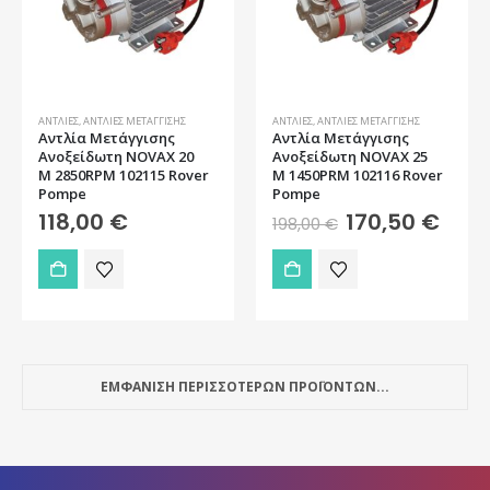
ΑΝΤΛΊΕΣ
,
ΑΝΤΛΊΕΣ ΜΕΤΆΓΓΙΣΗΣ
ΑΝΤΛΊΕΣ
,
ΑΝΤΛΊΕΣ ΜΕΤΆΓΓΙΣΗΣ
Αντλία Μετάγγισης
Αντλία Μετάγγισης
Ανοξείδωτη NOVAX 20
Ανοξείδωτη NOVAX 25
M 2850RPM 102115 Rover
M 1450PRM 102116 Rover
Pompe
Pompe
Original
Η
118,00
€
170,50
€
198,00
€
price
τρέχ
was:
τιμή
198,00 €.
είναι:
170,5
ΕΜΦΑΝΙΣΗ ΠΕΡΙΣΣΟΤΕΡΩΝ ΠΡΟΪΟΝΤΩΝ...