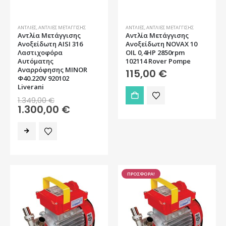
ΑΝΤΛΊΕΣ
,
ΑΝΤΛΊΕΣ ΜΕΤΆΓΓΙΣΗΣ
ΑΝΤΛΊΕΣ
,
ΑΝΤΛΊΕΣ ΜΕΤΆΓΓΙΣΗΣ
Αντλία Μετάγγισης
Αντλία Μετάγγισης
Ανοξείδωτη AISI 316
Ανοξείδωτη NOVAX 10
Λαστιχοφόρα
OIL 0,4HP 2850rpm
Αυτόματης
102114 Rover Pompe
Αναρρόφησης MINOR
115,00
€
Φ40.220V 920102
Liverani
Original
1.349,00
€
price
Η
1.300,00
€
was:
τρέχουσα
1.349,00 €.
τιμή
είναι:
1.300,00 €.
ΠΡΟΣΦΟΡΑ!