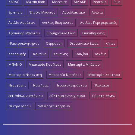
KARAG
Martin Bath
Meccalte
MIYAKE
Pedrollo
Plus
Splendid
Έπιπλα Μπάνιου
Ανταλλακτικό
Αντλία
Αντλία Λυμάτων
Αντλίες Επιφάνειας
Αντλίες Περιφερειακές
Αξεσουάρ Μπάνιου
Βιομηχανικά Είδη
Επικαθήμενος
Ηλεκτροκινητήρας
Θέρμανση
Θερμαντικό Σώμα
Κήπος
Καλοριφέρ
Καμπίνα
Καμπίνες
Κουζίνα
Λεκάνη
ΜΠΑΝΙΟ
Μπαταρία Κουζίνας
Μπαταρία Μπάνιου
Μπαταρία Νεροχύτη
Μπαταρία Νιπτήρος
Μπαταρία λουτρού
Νεροχύτης
Νιπτήρας
Πετσετοκρεμάστρα
Πλακάκια
Σετ Επίπλων Μπάνιου
Σύστημα Εντοιχισμού
Σώματα πάνελ
Φίλτρα νερού
αντλία γεωτρήσεων