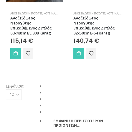
σελίδα
του
προϊόντος
ΑΝΟΞΕΊΔΩΤΟΙ ΝΕΡΟΧΎΤΕΣ
,
ΚΟΥΖΊΝΑ
,
ΝΕΡΟΧΎΤΕΣ
ΑΝΟΞΕΊΔΩΤΟΙ ΝΕΡΟΧΎΤΕΣ
,
ΚΟΥΖΊΝΑ
,
ΝΕΡΟΧΎΤΕ
Ανοξείδωτος
Ανοξείδωτος
Νεροχύτης
Νεροχύτης
Επικαθήμενος Διπλός
Επικαθήμενος Διπλός
80x48cm BL 808 Karag
82x50cm E-54 Karag
115,14
€
140,74
€
Εμφάνιση:
ΕΜΦΑΝΙΣΗ ΠΕΡΙΣΣΟΤΕΡΩΝ
ΠΡΟΪΟΝΤΩΝ...