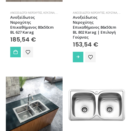
ΑΝΟΞΕΊΔΩΤΟΙ ΝΕΡΟΧΎΤΕΣ
,
ΚΟΥΖΊΝΑ
,
ΝΕΡΟΧΎΤΕΣ
ΑΝΟΞΕΊΔΩΤΟΙ ΝΕΡΟΧΎΤΕΣ
,
ΚΟΥΖΊΝΑ
,
ΝΕΡΟΧΎΤΕ
Ανοξείδωτος
Ανοξείδωτος
Νεροχύτης
Νεροχύτης
Επικαθήμενος 80x50cm
Επικαθήμενος 86x50cm
BL 627 Karag
BL 802 Karag | Επιλογή
Γούρνας
185,54
€
153,54
€
Αυτό
το
προϊόν
έχει
πολλαπλές
παραλλαγές.
Οι
επιλογές
μπορούν
να
επιλεγούν
στη