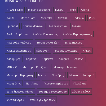
ΔΗΜΟΦΙΛΕΙΣ ΕΤΙΚΕΤΕΣ
ATLAS FILTRI
bizi and tedeschi
ELLECI
Ferro
Gloria
KARAG
Martin Bath
Meccalte
MIYAKE
Pedrollo
Plus
Splendid
Έπιπλα Μπάνιου
Ανταλλακτικό
Αντλία
Αντλία Λυμάτων
Αντλίες Επιφάνειας
Αντλίες Περιφερειακές
Αξεσουάρ Μπάνιου
Βιομηχανικά Είδη
Επικαθήμενος
Ηλεκτροκινητήρας
Θέρμανση
Θερμαντικό Σώμα
Κήπος
Καλοριφέρ
Καμπίνα
Καμπίνες
Κουζίνα
Λεκάνη
ΜΠΑΝΙΟ
Μπαταρία Κουζίνας
Μπαταρία Μπάνιου
Μπαταρία Νεροχύτη
Μπαταρία Νιπτήρος
Μπαταρία λουτρού
Νεροχύτης
Νιπτήρας
Πετσετοκρεμάστρα
Πλακάκια
Σετ Επίπλων Μπάνιου
Σύστημα Εντοιχισμού
Σώματα πάνελ
Φίλτρα νερού
αντλία γεωτρήσεων