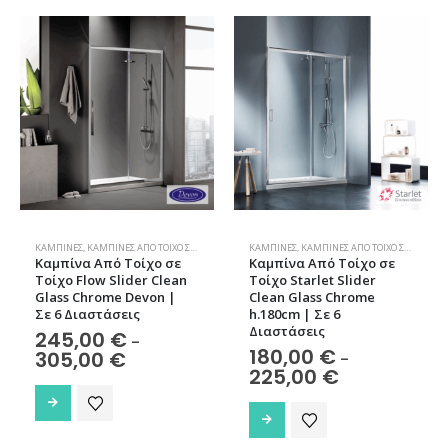
έχει
παραλλαγές.
πολλαπλές
Οι
παραλλαγές.
επιλογές
Οι
μπορούν
επιλογές
να
μπορούν
επιλεγούν
να
στη
επιλεγούν
σελίδα
στη
του
σελίδα
προϊόντος
του
προϊόντος
ΚΑΜΠΊΝΕΣ
,
ΚΑΜΠΊΝΕΣ ΑΠΌ ΤΟΊΧΟ ΣΕ ΤΟΊΧΟ
,
ΜΠΆΝΙΟ
ΚΑΜΠΊΝΕΣ
,
ΚΑΜΠΊΝΕΣ ΑΠΌ ΤΟΊΧΟ ΣΕ ΤΟΊΧΟ
,
Μ
Καμπίνα Από Τοίχο σε
Καμπίνα Από Τοίχο σε
Τοίχο Flow Slider Clean
Τοίχο Starlet Slider
Glass Chrome Devon |
Clean Glass Chrome
Σε 6 Διαστάσεις
h.180cm | Σε 6
Διαστάσεις
245,00
€
–
180,00
€
Price
305,00
€
–
range:
Price
225,00
€
245,00 €
range:
Αυτό
through
180,00 €
Αυτό
το
305,00 €
through
το
225,00 €
προϊόν