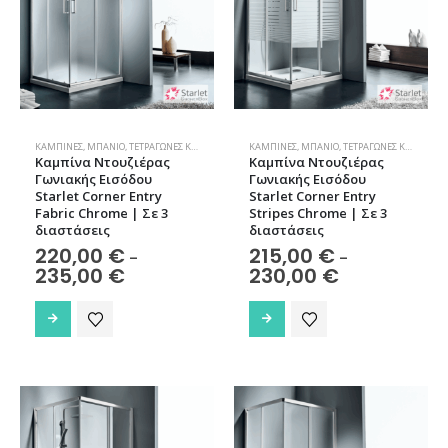
μπορούν
να
να
επιλεγούν
επιλεγούν
στη
στη
σελίδα
σελίδα
του
του
προϊόντος
προϊόντος
ΚΑΜΠΊΝΕΣ
,
ΜΠΆΝΙΟ
,
ΤΕΤΡΆΓΩΝΕΣ ΚΑΜΠΊΝΕΣ
ΚΑΜΠΊΝΕΣ
,
ΜΠΆΝΙΟ
,
ΤΕΤΡΆΓΩΝΕΣ ΚΑΜΠΊΝΕΣ
Καμπίνα Nτουζιέρας
Καμπίνα Nτουζιέρας
Γωνιακής Εισόδου
Γωνιακής Εισόδου
Starlet Corner Entry
Starlet Corner Entry
Fabric Chrome | Σε 3
Stripes Chrome | Σε 3
διαστάσεις
διαστάσεις
220,00
€
215,00
€
–
–
Price
Price
235,00
€
230,00
€
range:
range:
220,00 €
215,00 €
Αυτό
Αυτό
through
through
το
το
235,00 €
230,00 €
προϊόν
προϊόν
έχει
έχει
πολλαπλές
πολλαπλές
παραλλαγές.
παραλλαγές.
Οι
Οι