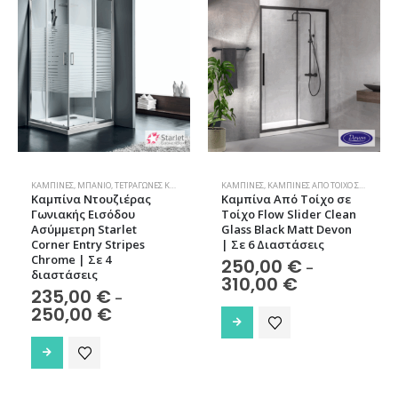
παραλλαγές.
παραλλαγές.
Οι
Οι
επιλογές
επιλογές
μπορούν
μπορούν
να
να
επιλεγούν
επιλεγούν
στη
στη
σελίδα
σελίδα
του
του
προϊόντος
προϊόντος
ΚΑΜΠΊΝΕΣ
,
ΜΠΆΝΙΟ
,
ΤΕΤΡΆΓΩΝΕΣ ΚΑΜΠΊΝΕΣ
ΚΑΜΠΊΝΕΣ
,
ΚΑΜΠΊΝΕΣ ΑΠΌ ΤΟΊΧΟ ΣΕ ΤΟΊΧΟ
,
Μ
Καμπίνα Nτουζιέρας
Καμπίνα Από Τοίχο σε
Γωνιακής Εισόδου
Τοίχο Flow Slider Clean
Ασύμμετρη Starlet
Glass Black Matt Devon
Corner Entry Stripes
| Σε 6 Διαστάσεις
Chrome | Σε 4
250,00
€
–
διαστάσεις
Price
310,00
€
235,00
€
range:
–
250,00 €
Price
250,00
€
Αυτό
through
range:
το
310,00 €
235,00 €
Αυτό
through
προϊόν
το
250,00 €
έχει
προϊόν
πολλαπλές