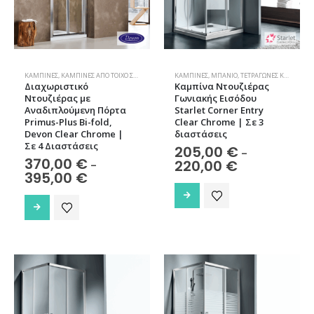
επιλεγούν
επιλεγούν
στη
στη
σελίδα
σελίδα
του
του
προϊόντος
προϊόντος
ΚΑΜΠΊΝΕΣ
,
ΚΑΜΠΊΝΕΣ ΑΠΌ ΤΟΊΧΟ ΣΕ ΤΟΊΧΟ
,
ΜΠΆΝΙΟ
ΚΑΜΠΊΝΕΣ
,
ΜΠΆΝΙΟ
,
ΤΕΤΡΆΓΩΝΕΣ ΚΑΜΠΊΝΕΣ
Διαχωριστικό
Καμπίνα Nτουζιέρας
Ντουζιέρας με
Γωνιακής Εισόδου
Αναδιπλούμενη Πόρτα
Starlet Corner Entry
Primus-Plus Bi-fold,
Clear Chrome | Σε 3
Devon Clear Chrome |
διαστάσεις
Σε 4 Διαστάσεις
205,00
€
–
370,00
€
Price
–
220,00
€
range:
Price
395,00
€
205,00 €
range:
Αυτό
through
370,00 €
Αυτό
το
220,00 €
through
το
395,00 €
προϊόν
προϊόν
έχει
έχει
πολλαπλές
πολλαπλές
παραλλαγές.
παραλλαγές.
Οι
Οι
επιλογές
επιλογές
μπορούν