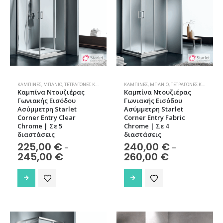
επιλογές
επιλογές
μπορούν
μπορούν
να
να
επιλεγούν
επιλεγούν
στη
στη
σελίδα
σελίδα
του
του
προϊόντος
προϊόντος
ΚΑΜΠΊΝΕΣ
,
ΜΠΆΝΙΟ
,
ΤΕΤΡΆΓΩΝΕΣ ΚΑΜΠΊΝΕΣ
ΚΑΜΠΊΝΕΣ
,
ΜΠΆΝΙΟ
,
ΤΕΤΡΆΓΩΝΕΣ ΚΑΜΠΊΝΕΣ
Καμπίνα Nτουζιέρας
Καμπίνα Nτουζιέρας
Γωνιακής Εισόδου
Γωνιακής Εισόδου
Ασύμμετρη Starlet
Ασύμμετρη Starlet
Corner Entry Clear
Corner Entry Fabric
Chrome | Σε 5
Chrome | Σε 4
διαστάσεις
διαστάσεις
225,00
€
240,00
€
–
–
Price
Price
245,00
€
260,00
€
range:
range:
225,00 €
240,00 €
Αυτό
Αυτό
through
through
το
το
245,00 €
260,00 €
προϊόν
προϊόν
έχει
έχει
πολλαπλές
πολλαπλές