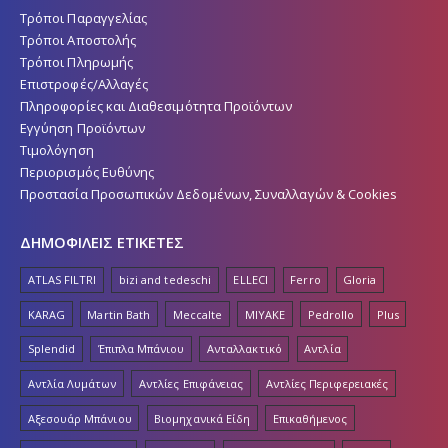
Τρόποι Παραγγελίας
Τρόποι Αποστολής
Τρόποι Πληρωμής
Επιστροφές/Αλλαγές
Πληροφορίες και Διαθεσιμότητα Προϊόντων
Εγγύηση Προϊόντων
Τιμολόγηση
Περιορισμός Ευθύνης
Προστασία Προσωπικών Δεδομένων, Συναλλαγών & Cookies
ΔΗΜΟΦΙΛΕΙΣ ΕΤΙΚΕΤΕΣ
ATLAS FILTRI
bizi and tedeschi
ELLECI
Ferro
Gloria
KARAG
Martin Bath
Meccalte
MIYAKE
Pedrollo
Plus
Splendid
Έπιπλα Μπάνιου
Ανταλλακτικό
Αντλία
Αντλία Λυμάτων
Αντλίες Επιφάνειας
Αντλίες Περιφερειακές
Αξεσουάρ Μπάνιου
Βιομηχανικά Είδη
Επικαθήμενος