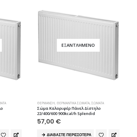
ΕΞΑΝΤΛΗΜΈΝΟ
ΑΤΑ
ΘΈΡΜΑΝΣΗ
,
ΘΕΡΜΑΝΤΙΚΆ ΣΏΜΑΤΑ
,
ΣΏΜΑΤΑ
λο
Σώμα Καλοριφέρ Πάνελ Δίστηλο
22/400/600 900kcal/h Splendid
57,00
€
ΔΙΑΒΆΣΤΕ ΠΕΡΙΣΣΌΤΕΡΑ