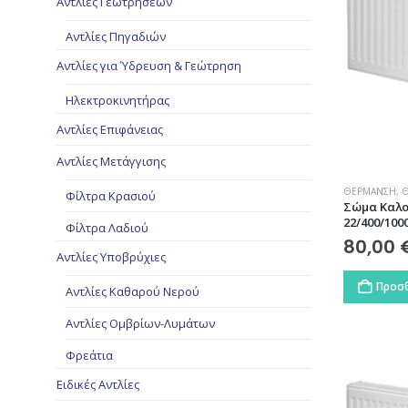
Αντλίες Γεωτρήσεων
Αντλίες Πηγαδιών
Αντλίες για Ύδρευση & Γεώτρηση
Ηλεκτροκινητήρας
Αντλίες Επιφάνειας
Αντλίες Μετάγγισης
ΘΈΡΜΑΝΣΗ
,
Θ
Φίλτρα Κρασιού
Σώμα Καλο
22/400/100
Φίλτρα Λαδιού
80,00
Αντλίες Υποβρύχιες
Προσθ
Αντλίες Καθαρού Νερού
Αντλίες Ομβρίων-Λυμάτων
Φρεάτια
Ειδικές Αντλίες