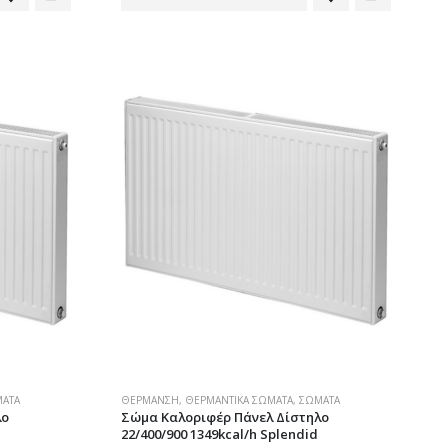
ΑΤΑ
ΘΈΡΜΑΝΣΗ
,
ΘΕΡΜΑΝΤΙΚΆ ΣΏΜΑΤΑ
,
ΣΏΜΑΤΑ
λο
Σώμα Καλοριφέρ Πάνελ Δίστηλο
22/400/900 1349kcal/h Splendid