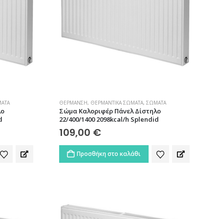
ΑΤΑ
ΘΈΡΜΑΝΣΗ
,
ΘΕΡΜΑΝΤΙΚΆ ΣΏΜΑΤΑ
,
ΣΏΜΑΤΑ
λο
Σώμα Καλοριφέρ Πάνελ Δίστηλο
d
22/400/1400 2098kcal/h Splendid
109,00
€
Προσθήκη στο καλάθι