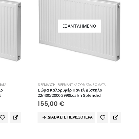
ΕΞΑΝΤΛΗΜΈΝΟ
ΑΤΑ
ΘΈΡΜΑΝΣΗ
,
ΘΕΡΜΑΝΤΙΚΆ ΣΏΜΑΤΑ
,
ΣΏΜΑΤΑ
λο
Σώμα Καλοριφέρ Πάνελ Δίστηλο
d
22/400/2000 2998kcal/h Splendid
155,00
€
ΔΙΑΒΆΣΤΕ ΠΕΡΙΣΣΌΤΕΡΑ