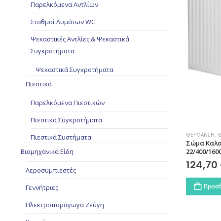
Παρελκόμενα Αντλίων
Σταθμοί Λυμάτων WC
Ψεκαστικές Αντλίες & Ψεκαστικά
Συγκροτήματα
Ψεκαστικά Συγκροτήματα
Πιεστικά
Παρελκόμενα Πιεστικών
Πιεστικά Συγκροτήματα
ΘΈΡΜΑΝΣΗ
,
Θ
Πιεστικά Συστήματα
Σώμα Καλο
Βιομηχανικά Είδη
22/400/160
124,70
Αεροσυμπιεστές
Προσθ
Γεννήτριες
Ηλεκτροπαράγωγα Ζεύγη