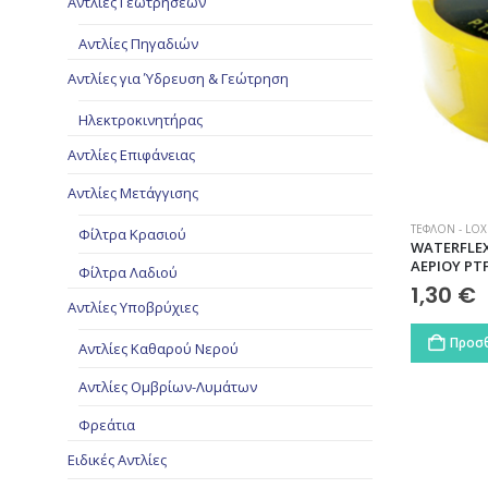
Αντλίες Γεωτρήσεων
Αντλίες Πηγαδιών
Αντλίες για Ύδρευση & Γεώτρηση
Ηλεκτροκινητήρας
Αντλίες Επιφάνειας
Αντλίες Μετάγγισης
ΤΕΦΛΌΝ - LOXE
Φίλτρα Κρασιού
WATERFLEX
ΑΕΡΙΟΥ PT
Φίλτρα Λαδιού
1,30
€
Αντλίες Υποβρύχιες
Προσθ
Αντλίες Καθαρού Νερού
Αντλίες Ομβρίων-Λυμάτων
Φρεάτια
Ειδικές Αντλίες