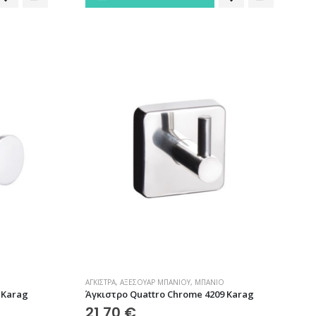
ΆΓΚΙΣΤΡΑ
,
ΑΞΕΣΟΥΆΡ ΜΠΆΝΙΟΥ
,
ΜΠΆΝΙΟ
 Karag
Άγκιστρο Quattro Chrome 4209 Karag
21,70
€