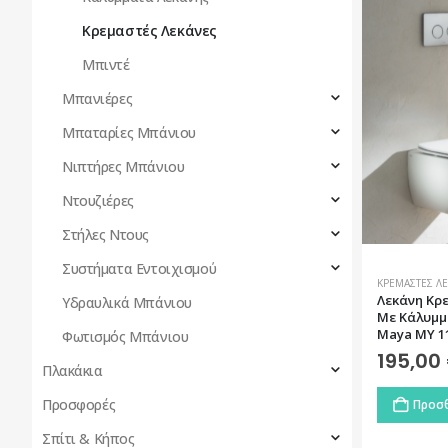
Κρεμαστές Λεκάνες
Μπιντέ
Μπανιέρες
Μπαταρίες Μπάνιου
Νιπτήρες Μπάνιου
Ντουζιέρες
Στήλες Ντους
Συστήματα Εντοιχισμού
ΚΡΕΜΑΣΤΈΣ Λ
Λεκάνη Kρε
Υδραυλικά Μπάνιου
Με Κάλυμμα
Maya MY 1
Φωτισμός Μπάνιου
195,00
Πλακάκια
Προσφορές
Προσθ
Σπίτι & Κήπος