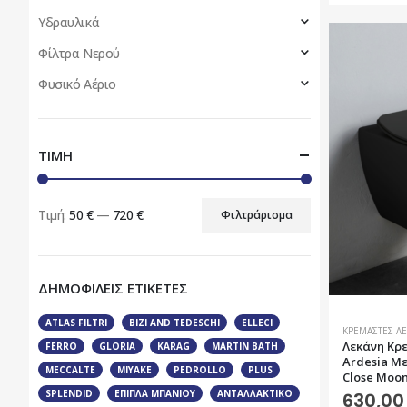
Υδραυλικά
Φίλτρα Νερού
Φυσικό Αέριο
ΤΙΜΗ
Τιμή:
50 €
—
720 €
Φιλτράρισμα
Ελάχιστη
Μέγιστη
τιμή
τιμή
ΔΗΜΟΦΙΛΕΙΣ ΕΤΙΚΕΤΕΣ
ATLAS FILTRI
BIZI AND TEDESCHI
ELLECI
ΚΡΕΜΑΣΤΈΣ Λ
Λεκάνη Kρε
FERRO
GLORIA
KARAG
MARTIN BATH
Ardesia Με
MECCALTE
MIYAKE
PEDROLLO
PLUS
Close Moo
SPLENDID
ΈΠΙΠΛΑ ΜΠΆΝΙΟΥ
ΑΝΤΑΛΛΑΚΤΙΚΌ
630,0