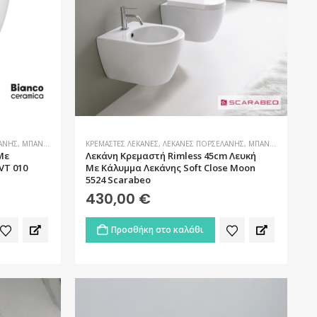
ΆΝΗΣ
,
ΜΠΆΝΙΟ
ΚΡΕΜΑΣΤΈΣ ΛΕΚΆΝΕΣ
,
ΛΕΚΆΝΕΣ ΠΟΡΣΕΛΆΝΗΣ
,
ΜΠΆΝΙΟ
Με
Λεκάνη Kρεμαστή Rimless 45cm Λευκή
VT 010
Με Κάλυμμα Λεκάνης Soft Close Moon
5524 Scarabeo
430,00
€
Προσθήκη στο καλάθι