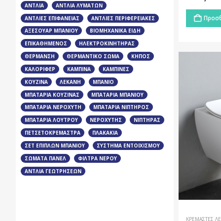
ΑΝΤΛΊΑ
ΑΝΤΛΊΑ ΛΥΜΆΤΩΝ
Προσθ
ΑΝΤΛΊΕΣ ΕΠΙΦΆΝΕΙΑΣ
ΑΝΤΛΊΕΣ ΠΕΡΙΦΕΡΕΙΑΚΈΣ
ΑΞΕΣΟΥΆΡ ΜΠΆΝΙΟΥ
ΒΙΟΜΗΧΑΝΙΚΆ ΕΊΔΗ
ΕΠΙΚΑΘΉΜΕΝΟΣ
ΗΛΕΚΤΡΟΚΙΝΗΤΉΡΑΣ
ΘΈΡΜΑΝΣΗ
ΘΕΡΜΑΝΤΙΚΌ ΣΏΜΑ
ΚΉΠΟΣ
ΚΑΛΟΡΙΦΈΡ
ΚΑΜΠΊΝΑ
ΚΑΜΠΊΝΕΣ
ΚΟΥΖΊΝΑ
ΛΕΚΆΝΗ
ΜΠΑΝΙΟ
ΜΠΑΤΑΡΊΑ ΚΟΥΖΊΝΑΣ
ΜΠΑΤΑΡΊΑ ΜΠΆΝΙΟΥ
ΜΠΑΤΑΡΊΑ ΝΕΡΟΧΎΤΗ
ΜΠΑΤΑΡΊΑ ΝΙΠΤΉΡΟΣ
ΜΠΑΤΑΡΊΑ ΛΟΥΤΡΟΎ
ΝΕΡΟΧΎΤΗΣ
ΝΙΠΤΉΡΑΣ
ΠΕΤΣΕΤΟΚΡΕΜΆΣΤΡΑ
ΠΛΑΚΆΚΙΑ
ΣΕΤ ΕΠΊΠΛΩΝ ΜΠΆΝΙΟΥ
ΣΎΣΤΗΜΑ ΕΝΤΟΙΧΙΣΜΟΎ
ΣΏΜΑΤΑ ΠΆΝΕΛ
ΦΊΛΤΡΑ ΝΕΡΟΎ
ΑΝΤΛΊΑ ΓΕΩΤΡΉΣΕΩΝ
ΚΡΕΜΑΣΤΈΣ Λ