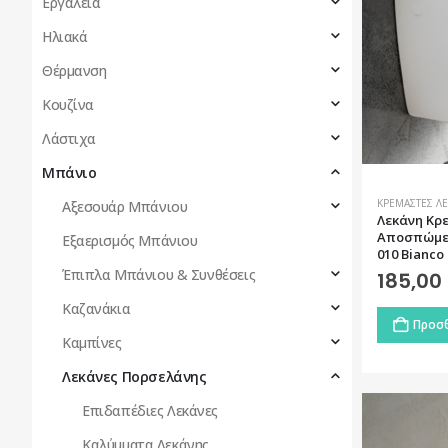
Εργαλεία
Ηλιακά
Θέρμανση
Κουζίνα
Λάστιχα
Μπάνιο
ΚΡΕΜΑΣΤΈΣ Λ
Αξεσουάρ Μπάνιου
Λεκάνη Kρ
Αποσπώμεν
Εξαερισμός Μπάνιου
010 Bianco
Έπιπλα Μπάνιου & Συνθέσεις
185,00
Καζανάκια
Προσθ
Καμπίνες
Λεκάνες Πορσελάνης
Επιδαπέδιες Λεκάνες
Καλύμματα Λεκάνης