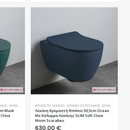
ΆΝΗΣ
,
ΜΠΆΝΙΟ
ΚΡΕΜΑΣΤΈΣ ΛΕΚΆΝΕΣ
,
ΛΕΚΆΝΕΣ ΠΟΡΣΕΛΆΝΗΣ
,
ΜΠΆΝΙΟ
cm Musk
Λεκάνη Kρεμαστή Rimless 50,5cm Ocean
 Close
Με Κάλυμμα Λεκάνης SLIM Soft Close
Moon Scarabeo
630,00
€