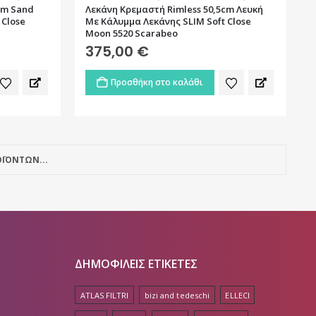
cm Sand
Λεκάνη Kρεμαστή Rimless 50,5cm Λευκή
 Close
Με Κάλυμμα Λεκάνης SLIM Soft Close
Moon 5520 Scarabeo
375,00
€
Προσθήκη στο καλάθι
ΪΟΝΤΩΝ...
ΔΗΜΟΦΙΛΕΙΣ ΕΤΙΚΕΤΕΣ
ATLAS FILTRI
bizi and tedeschi
ELLECI