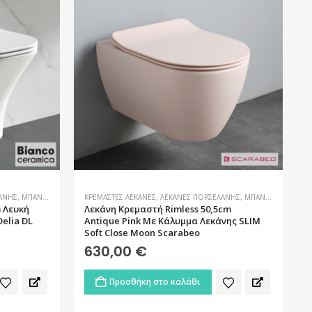
ΆΝΗΣ
,
ΜΠΆΝΙΟ
ΚΡΕΜΑΣΤΈΣ ΛΕΚΆΝΕΣ
,
ΛΕΚΆΝΕΣ ΠΟΡΣΕΛΆΝΗΣ
,
ΜΠΆΝΙΟ
 Λευκή
Λεκάνη Kρεμαστή Rimless 50,5cm
elia DL
Antique Pink Με Κάλυμμα Λεκάνης SLIM
Soft Close Moon Scarabeo
630,00
€
Προσθήκη στο καλάθι