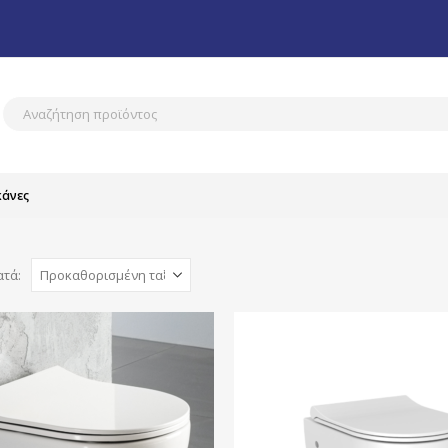
κάνες
ατά: