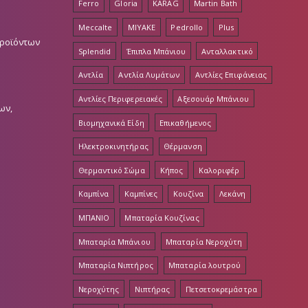
Ferro
Gloria
KARAG
Martin Bath
Meccalte
MIYAKE
Pedrollo
Plus
Προϊόντων
Splendid
Έπιπλα Μπάνιου
Ανταλλακτικό
Αντλία
Αντλία Λυμάτων
Αντλίες Επιφάνειας
Αντλίες Περιφερειακές
Αξεσουάρ Μπάνιου
ων,
Βιομηχανικά Είδη
Επικαθήμενος
Ηλεκτροκινητήρας
Θέρμανση
Θερμαντικό Σώμα
Κήπος
Καλοριφέρ
Καμπίνα
Καμπίνες
Κουζίνα
Λεκάνη
ΜΠΑΝΙΟ
Μπαταρία Κουζίνας
Μπαταρία Μπάνιου
Μπαταρία Νεροχύτη
Μπαταρία Νιπτήρος
Μπαταρία λουτρού
Νεροχύτης
Νιπτήρας
Πετσετοκρεμάστρα