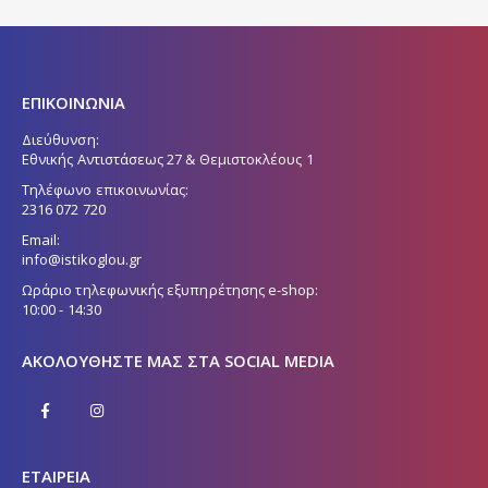
μπορούν
να
να
επιλεγούν
επιλεγούν
στη
στη
σελίδα
ΕΠΙΚΟΙΝΩΝΙΑ
σελίδα
του
του
προϊόντος
Διεύθυνση:
προϊόντος
Εθνικής Αντιστάσεως 27 & Θεμιστοκλέους 1
Τηλέφωνο επικοινωνίας:
2316 072 720
Email:
info@istikoglou.gr
Ωράριο τηλεφωνικής εξυπηρέτησης e-shop:
10:00 - 14:30
ΑΚΟΛΟΥΘΉΣΤΕ ΜΑΣ ΣΤΑ SOCIAL MEDIA
ΕΤΑΙΡΕΙΑ