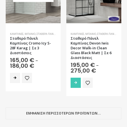
να
επιλεγούν
επιλεγούν
στη
στη
σελίδα
σελίδα
του
του
προϊόντος
προϊόντος
ΚΑΜΠΊΝΕΣ
,
ΜΠΆΝΙΟ
,
ΣΤΑΘΕΡΆ ΠΆΝΕΛ
ΚΑΜΠΊΝΕΣ
,
ΜΠΆΝΙΟ
,
ΣΤΑΘΕΡΆ ΠΆΝΕΛ
Σταθερό Πάνελ
Σταθερό Πάνελ
Καμπίνας Cromo Icy S-
Καμπίνας Devon Iwis
28F Karag | Σε 3
Decor Walk-in Clean
Διαστάσεις
Glass Black Matt | Σε 6
Διαστάσεις
165,00
€
–
195,00
€
Price
186,00
€
–
range:
Price
275,00
€
165,00 €
range:
Αυτό
through
195,00 €
Αυτό
το
186,00 €
through
το
275,00 €
προϊόν
προϊόν
έχει
έχει
πολλαπλές
πολλαπλές
παραλλαγές.
παραλλαγές.
Οι
ΕΜΦΑΝΙΣΗ ΠΕΡΙΣΣΟΤΕΡΩΝ ΠΡΟΪΟΝΤΩΝ...
Οι
επιλογές
επιλογές
μπορούν