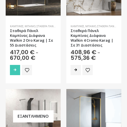
επιλεγούν
επιλεγούν
στη
στη
σελίδα
σελίδα
του
του
προϊόντος
προϊόντος
ΚΑΜΠΊΝΕΣ
,
ΜΠΆΝΙΟ
,
ΣΤΑΘΕΡΆ ΠΆΝΕΛ
ΚΑΜΠΊΝΕΣ
,
ΜΠΆΝΙΟ
,
ΣΤΑΘΕΡΆ ΠΆΝΕΛ
Σταθερά Πάνελ
Σταθερά Πάνελ
Καμπίνας Διάφανα
Καμπίνας Διάφανα
Walkin 2 Oro Karag | Σε
Walkin 4 Cromo Karag |
55 Διαστάσεις
Σε 31 Διαστάσεις
417,00
€
408,96
€
–
–
Price
Price
670,00
€
575,36
€
range:
range:
417,00 €
408,96 €
Αυτό
Αυτό
through
through
το
το
670,00 €
575,36 €
προϊόν
προϊόν
έχει
έχει
πολλαπλές
πολλαπλές
παραλλαγές.
παραλλαγές.
Οι
Οι
επιλογές
επιλογές
ΕΞΑΝΤΛΗΜΈΝΟ
μπορούν
μπορούν
να
να