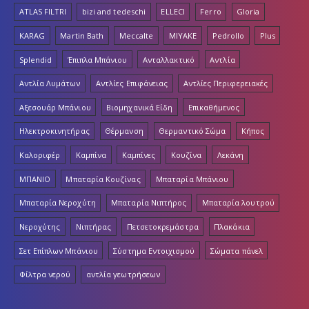
ATLAS FILTRI
bizi and tedeschi
ELLECI
Ferro
Gloria
KARAG
Martin Bath
Meccalte
MIYAKE
Pedrollo
Plus
Splendid
Έπιπλα Μπάνιου
Ανταλλακτικό
Αντλία
Αντλία Λυμάτων
Αντλίες Επιφάνειας
Αντλίες Περιφερειακές
Αξεσουάρ Μπάνιου
Βιομηχανικά Είδη
Επικαθήμενος
Ηλεκτροκινητήρας
Θέρμανση
Θερμαντικό Σώμα
Κήπος
Καλοριφέρ
Καμπίνα
Καμπίνες
Κουζίνα
Λεκάνη
ΜΠΑΝΙΟ
Μπαταρία Κουζίνας
Μπαταρία Μπάνιου
Μπαταρία Νεροχύτη
Μπαταρία Νιπτήρος
Μπαταρία λουτρού
Νεροχύτης
Νιπτήρας
Πετσετοκρεμάστρα
Πλακάκια
Σετ Επίπλων Μπάνιου
Σύστημα Εντοιχισμού
Σώματα πάνελ
Φίλτρα νερού
αντλία γεωτρήσεων