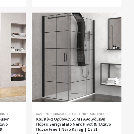
προϊόν
έχει
πολλαπλές
παραλλαγές.
Οι
επιλογές
μπορούν
να
επιλεγούν
στη
σελίδα
του
προϊόντος
ΠΊΝΕΣ
ΚΑΜΠΊΝΕΣ
,
ΜΠΆΝΙΟ
,
ΟΡΘΟΓΏΝΙΕΣ ΚΑΜΠΊΝΕΣ
όμενη
Καμπίνα Ορθογώνια Με Ανοιγόμενη
αϊνό
Πόρτα Serigrafato Nero Pivot & Πλαϊνό
9
Πάνελ Free 1 Nero Karag | Σε 21