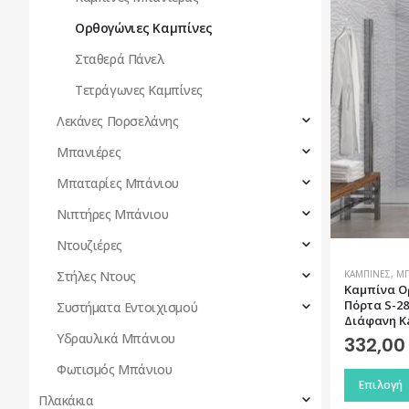
παραλλαγέ
Οι
Ορθογώνιες Καμπίνες
επιλογές
Σταθερά Πάνελ
μπορούν
Τετράγωνες Καμπίνες
να
επιλεγούν
Λεκάνες Πορσελάνης
στη
Μπανιέρες
σελίδα
του
Μπαταρίες Μπάνιου
προϊόντος
Νιπτήρες Μπάνιου
Ντουζιέρες
Στήλες Ντους
ΚΑΜΠΊΝΕΣ
,
ΜΠ
Καμπίνα Ο
Πόρτα S-28
Συστήματα Εντοιχισμού
Διάφανη Ka
Υδραυλικά Μπάνιου
332,0
Φωτισμός Μπάνιου
Αυτό
Επιλογή
το
Πλακάκια