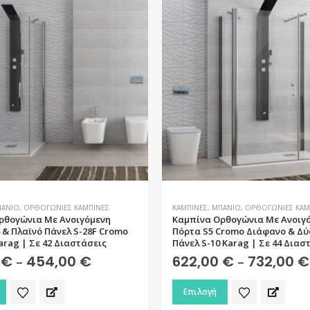
ς.
Οι
επιλογές
μπορούν
να
επιλεγούν
στη
σελίδα
του
προϊόντος
ΆΝΙΟ
,
ΟΡΘΟΓΏΝΙΕΣ ΚΑΜΠΊΝΕΣ
ΚΑΜΠΊΝΕΣ
,
ΜΠΆΝΙΟ
,
ΟΡΘΟΓΏΝΙΕΣ ΚΑΜ
ρθογώνια Με Ανοιγόμενη
Καμπίνα Ορθογώνια Με Ανοιγ
 & Πλαϊνό Πάνελ S-28F Cromo
Πόρτα S5 Cromo Διάφανο & Δύ
rag | Σε 42 Διαστάσεις
Πάνελ S-10 Karag | Σε 44 Διασ
0
€
454,00
€
Price
622,00
€
732,00
€
–
–
range:
332,00 €
Αυτό
Επιλογή
through
το
454,00 €