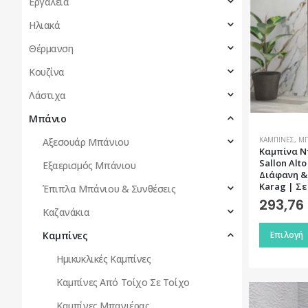
Εργαλεία
Ηλιακά
Θέρμανση
Κουζίνα
Λάστιχα
Μπάνιο
ΚΑΜΠΊΝΕΣ
,
ΜΠ
Αξεσουάρ Μπάνιου
Καμπίνα Ν
Sallon Alt
Εξαερισμός Μπάνιου
Διάφανη & 
Karag | Σε
Έπιπλα Μπάνιου & Συνθέσεις
293,76
Καζανάκια
Αυτό
Επιλογή
Καμπίνες
το
Ημικυκλικές Καμπίνες
προϊόν
έχει
Καμπίνες Από Τοίχο Σε Τοίχο
πολλαπλές
Καμπίνες Μπανιέρας