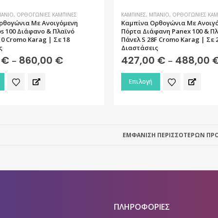
ΆΝΙΟ
,
ΟΡΘΟΓΏΝΙΕΣ ΚΑΜΠΊΝΕΣ
ΚΑΜΠΊΝΕΣ
,
ΜΠΆΝΙΟ
,
ΟΡΘΟΓΏΝΙΕΣ ΚΑΜ
ρθογώνια Με Ανοιγόμενη
Καμπίνα Ορθογώνια Με Ανοιγ
s 100 Διάφανο & Πλαϊνό
Πόρτα Διάφανη Panex 100 & Π
0 Cromo Karag | Σε 18
Πάνελ S 28F Cromo Karag | Σε 
ς
Διαστάσεις
0
€
860,00
€
Price
427,00
€
488,00
–
–
range:
682,00 €
Αυτό
Επιλογή
through
το
860,00 €
προϊόν
έχει
πολλαπλές
ΕΜΦΑΝΙΣΗ ΠΕΡΙΣΣΟΤΕΡΩΝ ΠΡΟ
ς.
παραλλαγές.
Οι
επιλογές
μπορούν
να
επιλεγούν
ΠΛΗΡΟΦΟΡΙΕΣ
στη