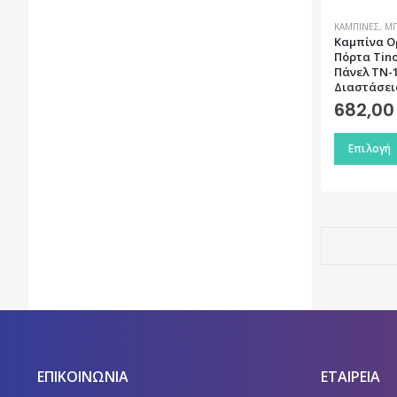
ΚΑΜΠΊΝΕΣ
,
ΜΠ
Καμπίνα Ο
Πόρτα Tino
Πάνελ TN-1
Διαστάσει
682,0
Αυτό
Επιλογή
το
προϊόν
έχει
πολλαπλές
παραλλαγέ
Οι
επιλογές
μπορούν
να
επιλεγούν
ΕΠΙΚΟΙΝΩΝΙΑ
ΕΤΑΙΡΕΙΑ
στη