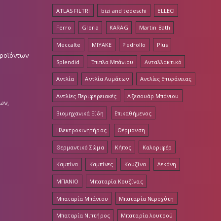
του
ATLAS FILTRI
bizi and tedeschi
ELLECI
προϊόντος
Ferro
Gloria
KARAG
Martin Bath
Meccalte
MIYAKE
Pedrollo
Plus
Προϊόντων
Splendid
Έπιπλα Μπάνιου
Ανταλλακτικό
Αντλία
Αντλία Λυμάτων
Αντλίες Επιφάνειας
Αντλίες Περιφερειακές
Αξεσουάρ Μπάνιου
ων,
Βιομηχανικά Είδη
Επικαθήμενος
Ηλεκτροκινητήρας
Θέρμανση
Θερμαντικό Σώμα
Κήπος
Καλοριφέρ
Καμπίνα
Καμπίνες
Κουζίνα
Λεκάνη
ΜΠΑΝΙΟ
Μπαταρία Κουζίνας
Μπαταρία Μπάνιου
Μπαταρία Νεροχύτη
Μπαταρία Νιπτήρος
Μπαταρία λουτρού