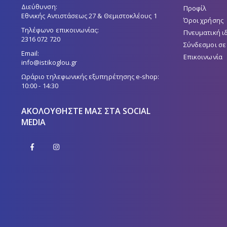
σελίδα
Διεύθυνση:
Προφίλ
του
Εθνικής Αντιστάσεως 27 & Θεμιστοκλέους 1
Όροι χρήσης
προϊόντος
Τηλέφωνο επικοινωνίας:
Πνευματική ι
2316 072 720
Σύνδεσμοι σε
Email:
Επικοινωνία
info@istikoglou.gr
Ωράριο τηλεφωνικής εξυπηρέτησης e-shop:
10:00 - 14:30
ΑΚΟΛΟΥΘΉΣΤΕ ΜΑΣ ΣΤΑ SOCIAL
MEDIA