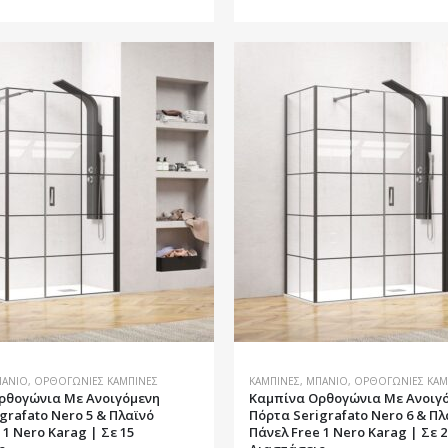
προϊόν
έχει
πολλαπλές
ς.
παραλλαγές.
Οι
επιλογές
μπορούν
να
επιλεγούν
στη
σελίδα
του
προϊόντος
ΆΝΙΟ
,
ΟΡΘΟΓΏΝΙΕΣ ΚΑΜΠΊΝΕΣ
ΚΑΜΠΊΝΕΣ
,
ΜΠΆΝΙΟ
,
ΟΡΘΟΓΏΝΙΕΣ ΚΑΜ
ρθογώνια Με Ανοιγόμενη
Καμπίνα Ορθογώνια Με Ανοιγ
grafato Nero 5 & Πλαϊνό
Πόρτα Serigrafato Nero 6 & Πλ
 1 Nero Karag | Σε 15
Πάνελ Free 1 Nero Karag | Σε 2