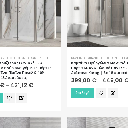
ΆΝΙΟ
,
ΟΡΘΟΓΏΝΙΕΣ ΚΑΜΠΊΝΕΣ
,
ΤΕΤΡΆΓΩΝΕΣ ΚΑΜΠΊΝΕΣ
ΚΑΜΠΊΝΕΣ
,
ΜΠΆΝΙΟ
,
ΟΡΘΟΓΏΝΙΕΣ ΚΑΜ
τουζιέρας Γωνιακή S-28
Καμπίνα Ορθογώνια Με Αναδι
o Με Δύο Ανοιγόμενες Πόρτες
Πόρτα M-4S & Πλαϊνό Πάνελ S-
Ένα Πλαϊνό Πάνελ S-10P
Διάφανο Karag | Σε 18 Διαστά
 48 Διαστάσεις
399,00
€
449,00
–
€
421,12
€
Price
–
range:
Αυτό
Επιλογή
293,76 €
το
through
421,12 €
προϊόν
έχει
πολλαπλές
παραλλαγές.