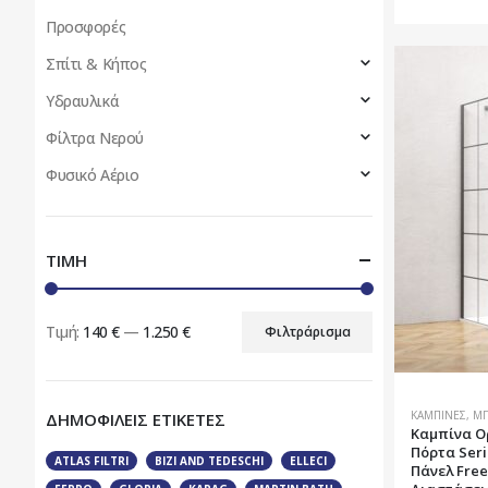
προϊόν
Προσφορές
έχει
Σπίτι & Κήπος
πολλαπλές
παραλλαγέ
Υδραυλικά
Οι
Φίλτρα Νερού
επιλογές
μπορούν
Φυσικό Αέριο
να
επιλεγούν
στη
ΤΙΜΗ
σελίδα
του
προϊόντος
Τιμή:
140 €
—
1.250 €
Φιλτράρισμα
Ελάχιστη
Μέγιστη
τιμή
τιμή
ΚΑΜΠΊΝΕΣ
,
ΜΠ
ΔΗΜΟΦΙΛΕΙΣ ΕΤΙΚΕΤΕΣ
Καμπίνα Ο
Πόρτα Seri
ATLAS FILTRI
BIZI AND TEDESCHI
ELLECI
Πάνελ Free