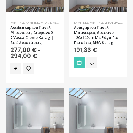
ΚΑΜΠΊΝΕΣ
,
ΚΑΜΠΊΝΕΣ ΜΠΑΝΙΈΡΑΣ
,
ΜΠΆΝΙΟ
ΚΑΜΠΊΝΕΣ
,
ΚΑΜΠΊΝΕΣ ΜΠΑΝΙΈΡΑΣ
,
ΜΠΆΝΙΟ
Αναδιπλόμενο Πάνελ
Ανοιγόμενο Πάνελ
Μπανιέρας Διάφανο S-
Μπανιέρας Διάφανο
7 Vasca Cromo Karag |
120x140cm Mε Ράγα Για
Σε 4 Διαστάσεις
Πετσέτες M9A Karag
277,00
€
191,36
€
–
Price
294,00
€
range:
277,00 €
Αυτό
through
το
294,00 €
προϊόν
έχει
πολλαπλές
παραλλαγές.
Οι
επιλογές
μπορούν
να
επιλεγούν