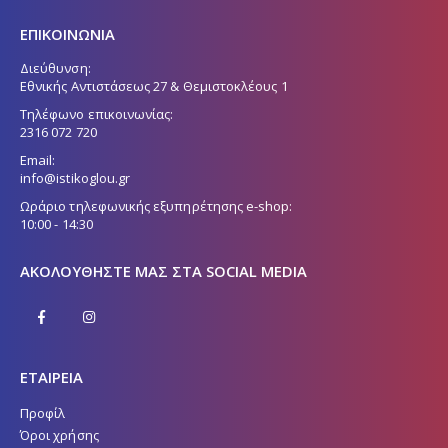
στη
στη
ΕΠΙΚΟΙΝΩΝΙΑ
σελίδα
σελίδα
του
του
Διεύθυνση:
προϊόντος
προϊόντος
Εθνικής Αντιστάσεως 27 & Θεμιστοκλέους 1
Τηλέφωνο επικοινωνίας:
2316 072 720
Email:
info@istikoglou.gr
Ωράριο τηλεφωνικής εξυπηρέτησης e-shop:
10:00 - 14:30
ΑΚΟΛΟΥΘΉΣΤΕ ΜΑΣ ΣΤΑ SOCIAL MEDIA
ΕΤΑΙΡΕΙΑ
Προφίλ
Όροι χρήσης