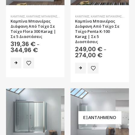
ΚΑΜΠΊΝΕΣ
,
ΚΑΜΠΊΝΕΣ ΜΠΑΝΙΈΡΑΣ
,
ΜΠΆΝΙΟ
ΚΑΜΠΊΝΕΣ
,
ΚΑΜΠΊΝΕΣ ΜΠΑΝΙΈΡΑΣ
,
ΜΠΆΝΙΟ
Καμπίνα Μπανιέρας
Καμπίνα Μπανιέρας
Διάφανη Από Τοίχο Σε
Διάφανη Από Τοίχο Σε
Τοίχο Flora 300 Karag |
Τοίχο Penta K-100
Σε 5 Διαστάσεις
Karag | Σε 5
Διαστάσεις
319,36
€
–
249,00
€
Price
344,96
€
–
range:
Price
274,00
€
319,36 €
range:
Αυτό
through
249,00 €
Αυτό
το
344,96 €
through
το
274,00 €
προϊόν
προϊόν
έχει
έχει
πολλαπλές
πολλαπλές
παραλλαγές.
παραλλαγές.
Οι
Οι
επιλογές
επιλογές
μπορούν
ΕΞΑΝΤΛΗΜΈΝΟ
μπορούν
να
να
επιλεγούν
επιλεγούν
στη