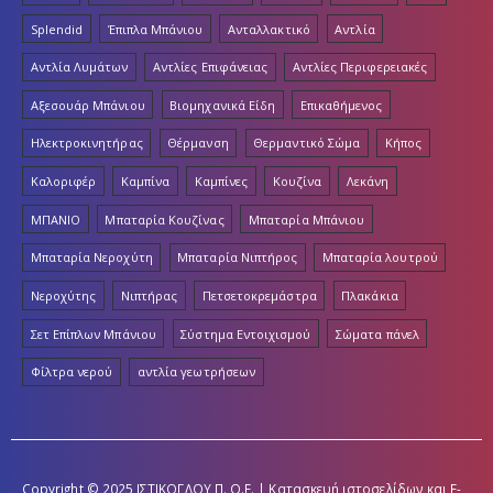
Splendid
Έπιπλα Μπάνιου
Ανταλλακτικό
Αντλία
Αντλία Λυμάτων
Αντλίες Επιφάνειας
Αντλίες Περιφερειακές
Αξεσουάρ Μπάνιου
Βιομηχανικά Είδη
Επικαθήμενος
Ηλεκτροκινητήρας
Θέρμανση
Θερμαντικό Σώμα
Κήπος
Καλοριφέρ
Καμπίνα
Καμπίνες
Κουζίνα
Λεκάνη
ΜΠΑΝΙΟ
Μπαταρία Κουζίνας
Μπαταρία Μπάνιου
Μπαταρία Νεροχύτη
Μπαταρία Νιπτήρος
Μπαταρία λουτρού
Νεροχύτης
Νιπτήρας
Πετσετοκρεμάστρα
Πλακάκια
Σετ Επίπλων Μπάνιου
Σύστημα Εντοιχισμού
Σώματα πάνελ
Φίλτρα νερού
αντλία γεωτρήσεων
Copyright © 2025 ΙΣΤΙΚΟΓΛΟΥ Π. Ο.Ε. | Κατασκευή ιστοσελίδων και E-