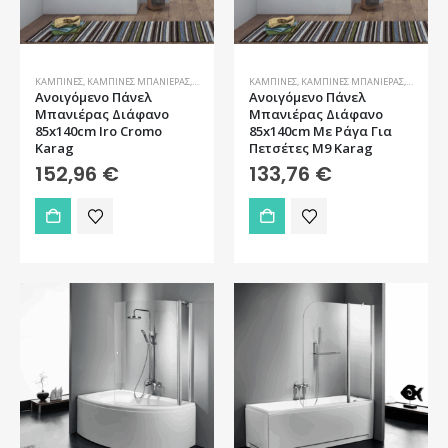
στη
σελίδα
του
προϊόντος
ΚΑΜΠΊΝΕΣ
,
ΚΑΜΠΊΝΕΣ ΜΠΑΝΙΈΡΑΣ
,
ΜΠΆΝΙΟ
ΚΑΜΠΊΝΕΣ
,
ΚΑΜΠΊΝΕΣ ΜΠΑΝΙΈΡΑΣ
,
ΜΠΆΝΙΟ
Ανοιγόμενο Πάνελ
Ανοιγόμενο Πάνελ
Μπανιέρας Διάφανο
Μπανιέρας Διάφανο
85x140cm Iro Cromo
85x140cm Mε Ράγα Για
Karag
Πετσέτες M9 Karag
152,96
€
133,76
€