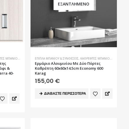
ΕΞΑΝΤΛΗΜΈΝΟ
ΤΕΣ ΜΠΆΝΙΟΥ
,
ΜΠΆΝΙΟ
ΈΠΙΠΛΑ ΜΠΆΝΙΟΥ & ΣΥΝΘΈΣΕΙΣ
,
ΚΑΘΡΈΦΤΕΣ ΜΠΆΝΙΟΥ
,
ΜΠΆΝΙΟ
της
Ερμάριο Αλουμινίου Με Δύο Πόρτες
άφι &
Καθρέπτη 60x60x14.5cm Economy 600
rra 40-
Karag
155,00
€
ΔΙΑΒΆΣΤΕ ΠΕΡΙΣΣΌΤΕΡΑ