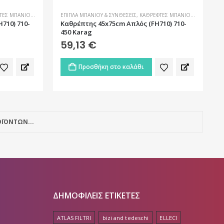
ΤΕΣ ΜΠΆΝΙΟΥ
,
ΜΠΆΝΙΟ
ΈΠΙΠΛΑ ΜΠΆΝΙΟΥ & ΣΥΝΘΈΣΕΙΣ
,
ΚΑΘΡΈΦΤΕΣ ΜΠΆΝΙΟΥ
,
ΜΠΆΝΙΟ
710) 710-
Καθρέπτης 45x75cm Απλός (FH710) 710-
450 Karag
59,13
€
Προσθήκη στο καλάθι
ΪΟΝΤΩΝ...
ΔΗΜΟΦΙΛΕΙΣ ΕΤΙΚΕΤΕΣ
ATLAS FILTRI
bizi and tedeschi
ELLECI