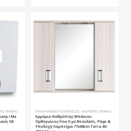
ΤΕΣ ΜΠΆΝΙΟΥ
,
ΜΠΆΝΙΟ
ΈΠΙΠΛΑ ΜΠΆΝΙΟΥ & ΣΥΝΘΈΣΕΙΣ
,
ΚΑΘΡΈΦΤΕΣ ΜΠΆΝΙΟΥ
,
ΜΠΆΝΙΟ
any I Με
Ερμάριο-Καθρέπτης Μπάνιου
υκός 58-
Ορθογώνιος Fino II με Ντουλάπι, Ράφι &
Υποδοχή Λαμπτήρα 77x68cm Terra 40-