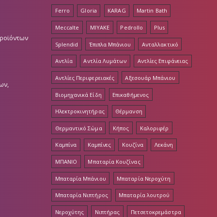
Ferro
Gloria
KARAG
Martin Bath
Meccalte
MIYAKE
Pedrollo
Plus
Προϊόντων
Splendid
Έπιπλα Μπάνιου
Ανταλλακτικό
Αντλία
Αντλία Λυμάτων
Αντλίες Επιφάνειας
Αντλίες Περιφερειακές
Αξεσουάρ Μπάνιου
ων,
Βιομηχανικά Είδη
Επικαθήμενος
Ηλεκτροκινητήρας
Θέρμανση
Θερμαντικό Σώμα
Κήπος
Καλοριφέρ
Καμπίνα
Καμπίνες
Κουζίνα
Λεκάνη
ΜΠΑΝΙΟ
Μπαταρία Κουζίνας
Μπαταρία Μπάνιου
Μπαταρία Νεροχύτη
Μπαταρία Νιπτήρος
Μπαταρία λουτρού
Νεροχύτης
Νιπτήρας
Πετσετοκρεμάστρα