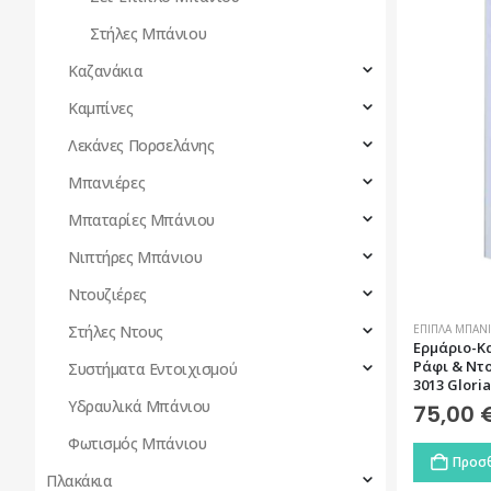
Στήλες Μπάνιου
Καζανάκια
Καμπίνες
Λεκάνες Πορσελάνης
Μπανιέρες
Μπαταρίες Μπάνιου
Νιπτήρες Μπάνιου
Ντουζιέρες
Στήλες Ντους
ΈΠΙΠΛΑ ΜΠΆΝΙ
Ερμάριο-Κ
Ράφι & Ντο
Συστήματα Εντοιχισμού
3013 Gloria
Υδραυλικά Μπάνιου
75,00
Φωτισμός Μπάνιου
Προσθ
Πλακάκια