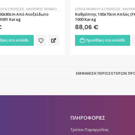
ΟΥ & ΣΥΝΘΈΣΕΙΣ
,
ΚΑΘΡΈΦΤΕΣ ΜΠΆΝΙΟΥ
,
ΜΠΆΝΙΟ
ΈΠΙΠΛΑ ΜΠΆΝΙΟΥ & ΣΥΝΘΈΣΕΙΣ
,
ΚΑΘΡΈΦ
60x80cm Από Ανοξείδωτο
Καθρέπτης 100x70cm Απλός (FH
M001 Karag
1000 Karag
€
88,06
€
ήκη στο καλάθι
Προσθήκη στο καλάθι
ΕΜΦΑΝΙΣΗ ΠΕΡΙΣΣΟΤΕΡΩΝ ΠΡΟ
ΠΛΗΡΟΦΟΡΙΕΣ
Τρόποι Παραγγελίας