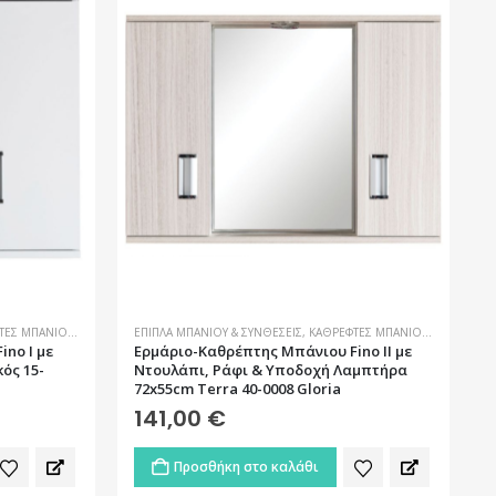
ΤΕΣ ΜΠΆΝΙΟΥ
,
ΜΠΆΝΙΟ
ΈΠΙΠΛΑ ΜΠΆΝΙΟΥ & ΣΥΝΘΈΣΕΙΣ
,
ΚΑΘΡΈΦΤΕΣ ΜΠΆΝΙΟΥ
,
ΜΠΆΝΙΟ
no I με
Ερμάριο-Καθρέπτης Μπάνιου Fino II με
ός 15-
Ντουλάπι, Ράφι & Υποδοχή Λαμπτήρα
72x55cm Terra 40-0008 Gloria
141,00
€
Προσθήκη στο καλάθι