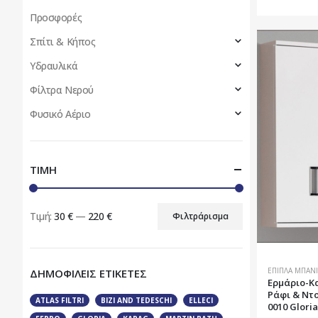
Προσφορές
Σπίτι & Κήπος
Υδραυλικά
Φίλτρα Νερού
Φυσικό Αέριο
ΤΙΜΗ
Τιμή:
30 €
—
220 €
Φιλτράρισμα
Ελάχιστη
Μέγιστη
τιμή
τιμή
ΈΠΙΠΛΑ ΜΠΆΝΙ
ΔΗΜΟΦΙΛΕΙΣ ΕΤΙΚΕΤΕΣ
Ερμάριο-Κ
Ράφι & Ντο
ATLAS FILTRI
BIZI AND TEDESCHI
ELLECI
0010 Gloria