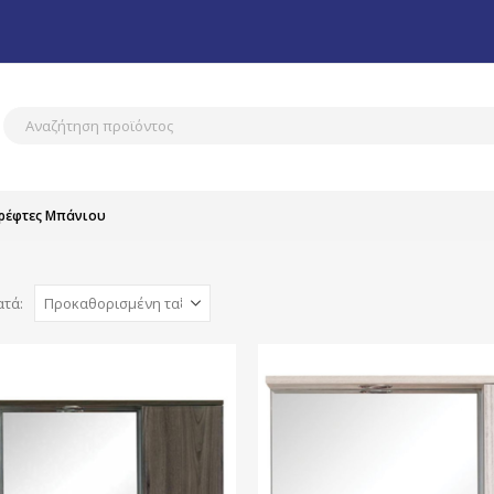
ρέφτες Μπάνιου
ατά: