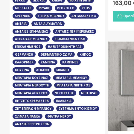
FERRO
GLORIA
KARAG
MARTIN BATH
163,00
MECCALTE
MIYAKE
PEDROLLO
PLUS
Προσθ
SPLENDID
ΈΠΙΠΛΑ ΜΠΆΝΙΟΥ
ΑΝΤΑΛΛΑΚΤΙΚΌ
ΑΝΤΛΊΑ
ΑΝΤΛΊΑ ΛΥΜΆΤΩΝ
ΑΝΤΛΊΕΣ ΕΠΙΦΆΝΕΙΑΣ
ΑΝΤΛΊΕΣ ΠΕΡΙΦΕΡΕΙΑΚΈΣ
ΑΞΕΣΟΥΆΡ ΜΠΆΝΙΟΥ
ΒΙΟΜΗΧΑΝΙΚΆ ΕΊΔΗ
ΕΠΙΚΑΘΉΜΕΝΟΣ
ΗΛΕΚΤΡΟΚΙΝΗΤΉΡΑΣ
ΘΈΡΜΑΝΣΗ
ΘΕΡΜΑΝΤΙΚΌ ΣΏΜΑ
ΚΉΠΟΣ
ΚΑΛΟΡΙΦΈΡ
ΚΑΜΠΊΝΑ
ΚΑΜΠΊΝΕΣ
ΚΟΥΖΊΝΑ
ΛΕΚΆΝΗ
ΜΠΑΝΙΟ
ΜΠΑΤΑΡΊΑ ΚΟΥΖΊΝΑΣ
ΜΠΑΤΑΡΊΑ ΜΠΆΝΙΟΥ
ΜΠΑΤΑΡΊΑ ΝΕΡΟΧΎΤΗ
ΜΠΑΤΑΡΊΑ ΝΙΠΤΉΡΟΣ
ΜΠΑΤΑΡΊΑ ΛΟΥΤΡΟΎ
ΝΕΡΟΧΎΤΗΣ
ΝΙΠΤΉΡΑΣ
ΠΕΤΣΕΤΟΚΡΕΜΆΣΤΡΑ
ΠΛΑΚΆΚΙΑ
ΣΕΤ ΕΠΊΠΛΩΝ ΜΠΆΝΙΟΥ
ΣΎΣΤΗΜΑ ΕΝΤΟΙΧΙΣΜΟΎ
ΣΏΜΑΤΑ ΠΆΝΕΛ
ΦΊΛΤΡΑ ΝΕΡΟΎ
ΑΝΤΛΊΑ ΓΕΩΤΡΉΣΕΩΝ