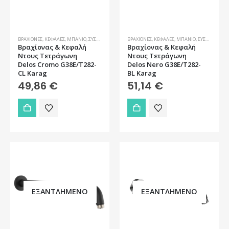
ΒΡΑΧΊΟΝΕΣ
,
ΚΕΦΑΛΈΣ
,
ΜΠΆΝΙΟ
,
ΣΥΣΤΉΜΑΤΑ ΕΝΤΟΙΧΙΣΜΟΎ
ΒΡΑΧΊΟΝΕΣ
,
ΚΕΦΑΛΈΣ
,
ΜΠΆΝΙΟ
,
ΣΥΣΤΉΜΑΤΑ ΕΝΤΟΙΧΙΣΜΟΎ
Βραχίονας & Κεφαλή
Βραχίονας & Κεφαλή
Ντους Τετράγωνη
Ντους Τετράγωνη
Delos Cromo G38E/T282-
Delos Nero G38E/T282-
CL Karag
BL Karag
49,86
€
51,14
€
ΕΞΑΝΤΛΗΜΈΝΟ
ΕΞΑΝΤΛΗΜΈΝΟ