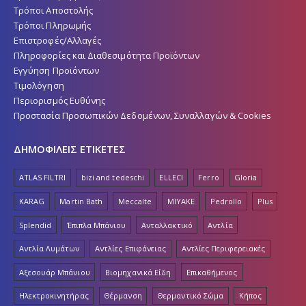
Τρόποι Αποστολής
Τρόποι Πληρωμής
Επιστροφές/Αλλαγές
Πληροφορίες και Διαθεσιμότητα Προϊόντων
Εγγύηση Προϊόντων
Τιμολόγηση
Περιορισμός Ευθύνης
Προστασία Προσωπικών Δεδομένων, Συναλλαγών & Cookies
ΔΗΜΟΦΙΛΕΙΣ ΕΤΙΚΕΤΕΣ
ATLAS FILTRI
bizi and tedeschi
ELLECI
Ferro
Gloria
KARAG
Martin Bath
Meccalte
MIYAKE
Pedrollo
Plus
Splendid
Έπιπλα Μπάνιου
Ανταλλακτικό
Αντλία
Αντλία Λυμάτων
Αντλίες Επιφάνειας
Αντλίες Περιφερειακές
Αξεσουάρ Μπάνιου
Βιομηχανικά Είδη
Επικαθήμενος
Ηλεκτροκινητήρας
Θέρμανση
Θερμαντικό Σώμα
Κήπος