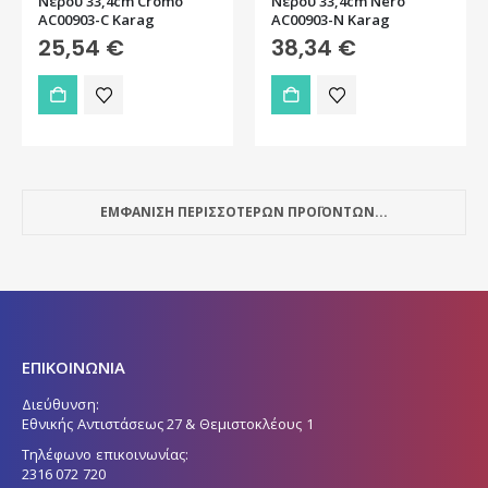
Νερού 33,4cm Cromo
Νερού 33,4cm Nero
AC00903-C Karag
AC00903-N Karag
25,54
€
38,34
€
ΕΜΦΑΝΙΣΗ ΠΕΡΙΣΣΟΤΕΡΩΝ ΠΡΟΪΟΝΤΩΝ...
ΕΠΙΚΟΙΝΩΝΙΑ
Διεύθυνση:
Εθνικής Αντιστάσεως 27 & Θεμιστοκλέους 1
Τηλέφωνο επικοινωνίας:
2316 072 720