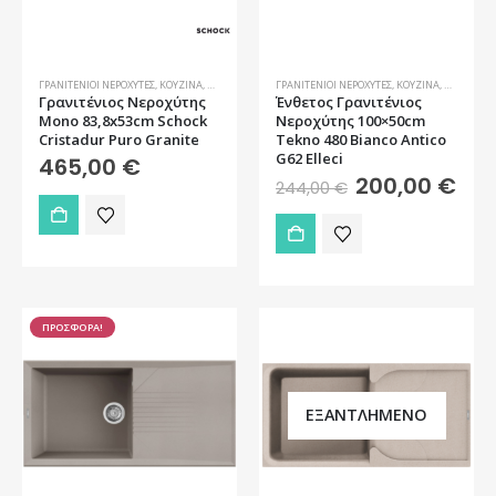
ΓΡΑΝΙΤΈΝΙΟΙ ΝΕΡΟΧΎΤΕΣ
,
ΚΟΥΖΊΝΑ
,
ΝΕΡΟΧΎΤΕΣ
ΓΡΑΝΙΤΈΝΙΟΙ ΝΕΡΟΧΎΤΕΣ
,
ΚΟΥΖΊΝΑ
,
ΝΕΡΟΧΎΤΕ
Γρανιτένιος Νεροχύτης
Ένθετος Γρανιτένιος
Mono 83,8x53cm Schock
Νεροχύτης 100×50cm
Cristadur Puro Granite
Tekno 480 Bianco Antico
G62 Elleci
465,00
€
Original
Η
200,00
€
244,00
€
price
τρέ
was:
τιμή
244,00 €.
είνα
200,
ΠΡΟΣΦΟΡΑ!
ΕΞΑΝΤΛΗΜΈΝΟ