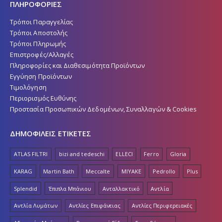
ΠΛΗΡΟΦΟΡΙΕΣ
Τρόποι Παραγγελίας
Τρόποι Αποστολής
Τρόποι Πληρωμής
Επιστροφές/Αλλαγές
Πληροφορίες και Διαθεσιμότητα Προϊόντων
Εγγύηση Προϊόντων
Τιμολόγηση
Περιορισμός Ευθύνης
Προστασία Προσωπικών Δεδομένων, Συναλλαγών & Cookies
ΔΗΜΟΦΙΛΕΙΣ ΕΤΙΚΕΤΕΣ
ATLAS FILTRI
bizi and tedeschi
ELLECI
Ferro
Gloria
KARAG
Martin Bath
Meccalte
MIYAKE
Pedrollo
Plus
Splendid
Έπιπλα Μπάνιου
Ανταλλακτικό
Αντλία
Αντλία Λυμάτων
Αντλίες Επιφάνειας
Αντλίες Περιφερειακές