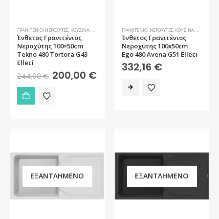
ΓΡΑΝΙΤΈΝΙΟΙ ΝΕΡΟΧΎΤΕΣ
,
ΚΟΥΖΊΝΑ
,
ΝΕΡΟΧΎΤΕΣ
ΓΡΑΝΙΤΈΝΙΟΙ ΝΕΡΟΧΎΤΕΣ
,
ΚΟΥΖΊΝΑ
,
ΝΕΡΟΧΎΤΕ
Ένθετος Γρανιτένιος
Ένθετος Γρανιτένιος
Νεροχύτης 100×50cm
Νεροχύτης 100x50cm
Tekno 480 Tortora G43
Ego 480 Avena G51 Elleci
Elleci
332,16
€
Original
Η
200,00
€
244,00
€
price
τρέχουσα
was:
τιμή
244,00 €.
είναι:
200,00 €.
ΕΞΑΝΤΛΗΜΈΝΟ
ΕΞΑΝΤΛΗΜΈΝΟ