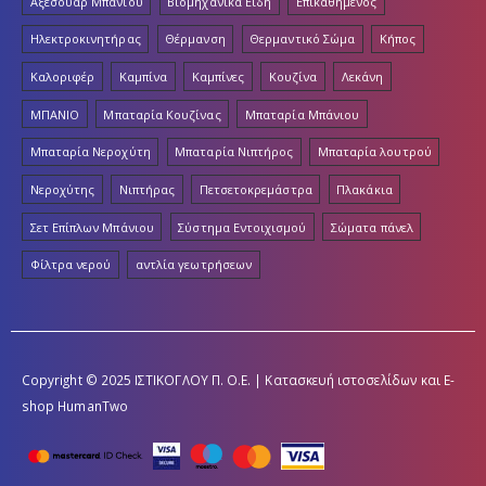
Αξεσουάρ Μπάνιου
Βιομηχανικά Είδη
Επικαθήμενος
Ηλεκτροκινητήρας
Θέρμανση
Θερμαντικό Σώμα
Κήπος
Καλοριφέρ
Καμπίνα
Καμπίνες
Κουζίνα
Λεκάνη
ΜΠΑΝΙΟ
Μπαταρία Κουζίνας
Μπαταρία Μπάνιου
Μπαταρία Νεροχύτη
Μπαταρία Νιπτήρος
Μπαταρία λουτρού
Νεροχύτης
Νιπτήρας
Πετσετοκρεμάστρα
Πλακάκια
Σετ Επίπλων Μπάνιου
Σύστημα Εντοιχισμού
Σώματα πάνελ
Φίλτρα νερού
αντλία γεωτρήσεων
Copyright © 2025 ΙΣΤΙΚΟΓΛΟΥ Π. Ο.Ε. | Κατασκευή ιστοσελίδων και E-
shop
HumanTwo