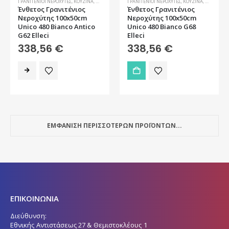
ΓΡΑΝΙΤΈΝΙΟΙ ΝΕΡΟΧΎΤΕΣ
,
ΚΟΥΖΊΝΑ
,
ΝΕΡΟΧΎΤΕΣ
ΓΡΑΝΙΤΈΝΙΟΙ ΝΕΡΟΧΎΤΕΣ
,
ΚΟΥΖΊΝΑ
,
ΝΕΡΟΧΎΤΕ
Ένθετος Γρανιτένιος
Ένθετος Γρανιτένιος
Νεροχύτης 100x50cm
Νεροχύτης 100x50cm
Unico 480 Bianco Antico
Unico 480 Bianco G68
G62 Elleci
Elleci
338,56
€
338,56
€
ΕΜΦΑΝΙΣΗ ΠΕΡΙΣΣΟΤΕΡΩΝ ΠΡΟΪΟΝΤΩΝ...
ΕΠΙΚΟΙΝΩΝΙΑ
Διεύθυνση:
Εθνικής Αντιστάσεως 27 & Θεμιστοκλέους 1