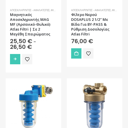
ΑΠΟΣΚΛΗΡΥΝΤΈΣ - ΑΦΑΛΑΤΩΤΈΣ
,
ΦΊΛΤΡΑ ΝΕΡΟΎ
ΑΠΟΣΚΛΗΡΥΝΤΈΣ - ΑΦΑΛΑΤΩΤΈΣ
,
ΦΊΛΤΡΑ ΝΕΡΟΎ
Μαγνητικός
Φίλτρo Νερού
Αποσκληρυντής MAG
DOSAPLUS 2 1/2″ Με
MF (Αρσενικό-Θυλικό)
Βίδα Για BY-PASS &
Atlas Filtri | Σε 2
Ρύθμιση Δοσολογίας
Μεγέθη Σπειρώματος
Atlas Filtri
25,50
€
76,00
€
–
Price
26,50
€
range:
25,50 €
Αυτό
through
το
26,50 €
προϊόν
έχει
πολλαπλές
παραλλαγές.
Οι
επιλογές
μπορούν
να
επιλεγούν
στη