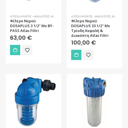
σελίδα
του
προϊόντος
ΑΠΟΣΚΛΗΡΥΝΤΈΣ - ΑΦΑΛΑΤΩΤΈΣ
,
ΦΊΛΤΡΑ ΝΕΡΟΎ
ΑΠΟΣΚΛΗΡΥΝΤΈΣ - ΑΦΑΛΑΤΩΤΈΣ
,
ΦΊΛΤΡΑ ΝΕΡΟΎ
Φίλτρo Νερού
Φίλτρo Νερού
DOSAPLUS 3 1/2″ Με BY-
DOSAPLUS 33 1/2″ Με
PASS Atlas Filtri
Τρίοδη Κεφαλή &
Διακόπτη Atlas Filtri
63,00
€
100,00
€