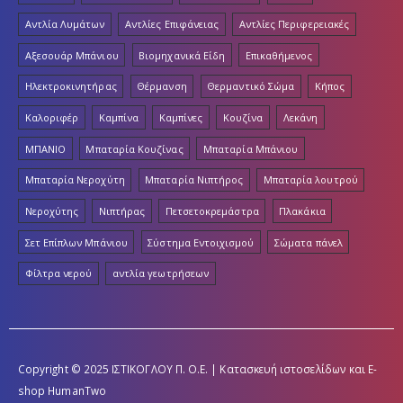
Αντλία Λυμάτων
Αντλίες Επιφάνειας
Αντλίες Περιφερειακές
Αξεσουάρ Μπάνιου
Βιομηχανικά Είδη
Επικαθήμενος
Ηλεκτροκινητήρας
Θέρμανση
Θερμαντικό Σώμα
Κήπος
Καλοριφέρ
Καμπίνα
Καμπίνες
Κουζίνα
Λεκάνη
ΜΠΑΝΙΟ
Μπαταρία Κουζίνας
Μπαταρία Μπάνιου
Μπαταρία Νεροχύτη
Μπαταρία Νιπτήρος
Μπαταρία λουτρού
Νεροχύτης
Νιπτήρας
Πετσετοκρεμάστρα
Πλακάκια
Σετ Επίπλων Μπάνιου
Σύστημα Εντοιχισμού
Σώματα πάνελ
Φίλτρα νερού
αντλία γεωτρήσεων
Copyright © 2025 ΙΣΤΙΚΟΓΛΟΥ Π. Ο.Ε. | Κατασκευή ιστοσελίδων και E-
shop
HumanTwo