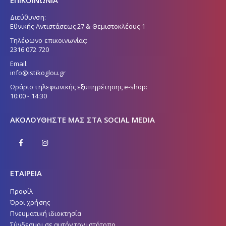
σελίδα
του
Διεύθυνση:
προϊόντος
Εθνικής Αντιστάσεως 27 & Θεμιστοκλέους 1
Τηλέφωνο επικοινωνίας:
2316 072 720
Email:
info@istikoglou.gr
Ωράριο τηλεφωνικής εξυπηρέτησης e-shop:
10:00 - 14:30
ΑΚΟΛΟΥΘΉΣΤΕ ΜΑΣ ΣΤΑ SOCIAL MEDIA
ΕΤΑΙΡΕΙΑ
Προφίλ
Όροι χρήσης
Πνευματική ιδιοκτησία
Σύνδεσμοι σε αυτόν τον ιστότοπο