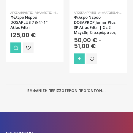
ΑΠΟΣΚΛΗΡΥΝΤΈΣ - ΑΦΑΛΑΤΩΤΈΣ
,
ΦΊΛΤΡΑ ΝΕΡΟΎ
ΑΠΟΣΚΛΗΡΥΝΤΈΣ - ΑΦΑΛΑΤΩΤΈΣ
,
ΦΊΛΤΡΑ ΝΕΡΟΎ
Φίλτρo Νερού
Φίλτρo Νερού
DOSAPLUS 7 3/4″-1″
DOSAPROP Junior Plus
Atlas Filtri
3P Atlas Filtri | Σε 2
Μεγέθη Σπειρώματος
125,00
€
50,00
€
–
Price
51,00
€
range:
50,00 €
Αυτό
through
το
51,00 €
προϊόν
έχει
πολλαπλές
παραλλαγές.
ΕΜΦΑΝΙΣΗ ΠΕΡΙΣΣΟΤΕΡΩΝ ΠΡΟΪΟΝΤΩΝ...
Οι
επιλογές
μπορούν
να
επιλεγούν
στη
ΕΠΙΚΟΙΝΩΝΙΑ