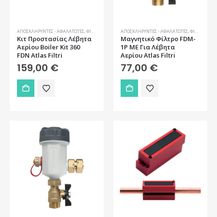
στη
σελίδα
του
προϊόντος
ΑΠΟΣΚΛΗΡΥΝΤΈΣ - ΑΦΑΛΑΤΩΤΈΣ
,
ΦΊΛΤΡΑ ΝΕΡΟΎ
ΑΠΟΣΚΛΗΡΥΝΤΈΣ - ΑΦΑΛΑΤΩΤΈΣ
,
ΦΊΛΤΡΑ ΝΕΡΟΎ
Κιτ Προστασίας Λέβητα
Μαγνητικό Φίλτρο FDM-
Αερίου Boiler Kit 360
1P ME Για Λέβητα
FDN Atlas Filtri
Αερίου Atlas Filtri
159,00
€
77,00
€