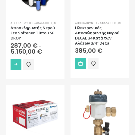
ΑΠΟΣΚΛΗΡΥΝΤΈΣ - ΑΦΑΛΑΤΩΤΈΣ
,
ΦΊΛΤΡΑ ΝΕΡΟΎ
ΑΠΟΣΚΛΗΡΥΝΤΈΣ - ΑΦΑΛΑΤΩΤΈΣ
,
ΦΊΛΤΡΑ ΝΕΡΟΎ
Αποσκληρυντής Νερού
Ηλεκτρονικός
Eco Softener Τύπου SF
Αποσκληρυντής Νερού
DROP
DECAL 34 Κατά των
Αλάτων 3/4″ DeCal
287,00
€
–
385,00
€
Price
5.150,00
€
range:
287,00 €
Αυτό
through
το
5.150,00 €
προϊόν
έχει
πολλαπλές
παραλλαγές.
Οι
επιλογές
μπορούν
να
επιλεγούν