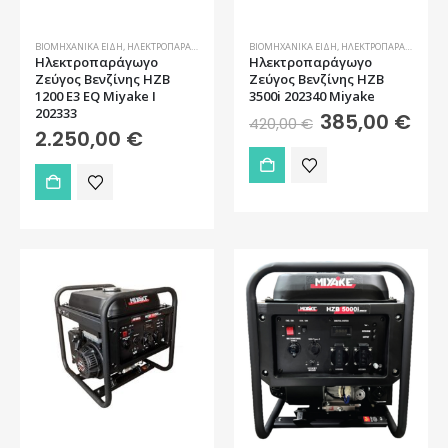
ΒΙΟΜΗΧΑΝΙΚΆ ΕΊΔΗ
,
ΗΛΕΚΤΡΟΠΑΡΆΓΩΓΑ ΖΕΎΓΗ
ΒΙΟΜΗΧΑΝΙΚΆ ΕΊΔΗ
,
ΗΛΕΚΤΡΟΠΑΡΆΓΩΓΑ ΖΕΎΓΗ
Ηλεκτροπαράγωγο
Ηλεκτροπαράγωγο
Ζεύγος Βενζίνης HZB
Ζεύγος Βενζίνης HZB
1200 E3 EQ Miyake ǀ
3500i 202340 Miyake
202333
Original
Η
385,00
€
420,00
€
price
τρέ
2.250,00
€
was:
τιμή
420,00 €.
είνα
385,