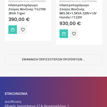
ΒΙΟΜΗΧΑΝΙΚΆ ΕΊΔΗ
,
ΗΛΕΚΤΡΟΠΑΡΆΓΩΓΑ ΖΕΎΓΗ
ΒΙΟΜΗΧΑΝΙΚΆ ΕΊΔΗ
,
ΗΛΕΚΤΡΟΠΑΡΆΓΩΓΑ ΖΕΎΓΗ
Ηλεκτροπαράγωγο
Ηλεκτροπαράγωγο
Ζεύγος Βενζίνης TG2700
Ζεύγος Βενζίνης
2KVA Tiger
ΒΚ5,5Κ+1,5KVA 220V+12V
Honda ǀ 112201
390,00
€
930,00
€
ΕΜΦΑΝΙΣΗ ΠΕΡΙΣΣΟΤΕΡΩΝ ΠΡΟΪΟΝΤΩΝ...
ΕΠΙΚΟΙΝΩΝΙΑ
Διεύθυνση:
Εθνικής Αντιστάσεως 27 & Θεμιστοκλέους 1