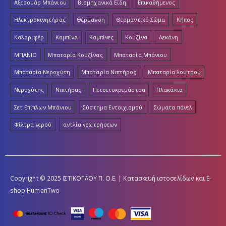
Αξεσουάρ Μπάνιου
Βιομηχανικά Είδη
Επικαθήμενος
Ηλεκτροκινητήρας
Θέρμανση
Θερμαντικό Σώμα
Κήπος
Καλοριφέρ
Καμπίνα
Καμπίνες
Κουζίνα
Λεκάνη
ΜΠΑΝΙΟ
Μπαταρία Κουζίνας
Μπαταρία Μπάνιου
Μπαταρία Νεροχύτη
Μπαταρία Νιπτήρος
Μπαταρία λουτρού
Νεροχύτης
Νιπτήρας
Πετσετοκρεμάστρα
Πλακάκια
Σετ Επίπλων Μπάνιου
Σύστημα Εντοιχισμού
Σώματα πάνελ
Φίλτρα νερού
αντλία γεωτρήσεων
Copyright © 2025 ΙΣΤΙΚΟΓΛΟΥ Π. Ο.Ε. | Κατασκευή ιστοσελίδων και E-
shop
HumanTwo