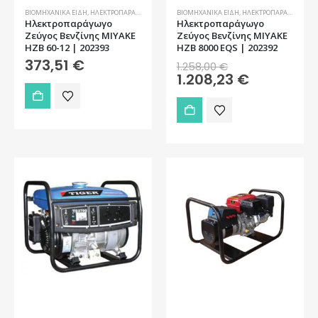
ΒΙΟΜΗΧΑΝΙΚΆ ΕΊΔΗ
,
ΗΛΕΚΤΡΟΠΑΡΆΓΩΓΑ ΖΕΎΓΗ
ΒΙΟΜΗΧΑΝΙΚΆ ΕΊΔΗ
,
ΗΛΕΚΤΡΟΠΑΡΆΓΩΓΑ ΖΕΎΓΗ
Ηλεκτροπαράγωγο
Ηλεκτροπαράγωγο
Ζεύγος Βενζίνης MIYAKE
Ζεύγος Βενζίνης MIYAKE
HZB 60-12 | 202393
HZB 8000 EQS | 202392
Original
373,51
€
1.258,00
€
price
Η
1.208,23
€
was:
τρέχουσα
1.258,00 €.
τιμή
είναι:
1.208,23 €.