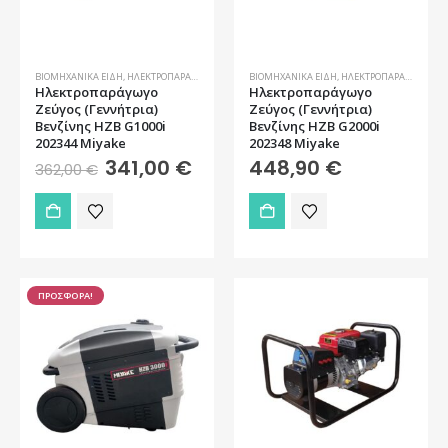
ΒΙΟΜΗΧΑΝΙΚΆ ΕΊΔΗ
,
ΗΛΕΚΤΡΟΠΑΡΆΓΩΓΑ ΖΕΎΓΗ
ΒΙΟΜΗΧΑΝΙΚΆ ΕΊΔΗ
,
ΗΛΕΚΤΡΟΠΑΡΆΓΩΓΑ ΖΕΎΓΗ
Ηλεκτροπαράγωγο
Ηλεκτροπαράγωγο
Ζεύγος (Γεννήτρια)
Ζεύγος (Γεννήτρια)
Βενζίνης HZB G1000i
Βενζίνης HZB G2000i
202344 Miyake
202348 Miyake
Original
Η
341,00
€
448,90
€
362,00
€
price
τρέχουσα
was:
τιμή
362,00 €.
είναι:
341,00 €.
ΠΡΟΣΦΟΡΑ!