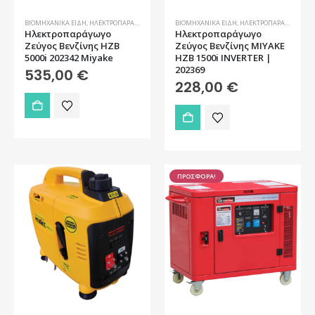
ΒΙΟΜΗΧΑΝΙΚΆ ΕΊΔΗ
,
ΗΛΕΚΤΡΟΠΑΡΆΓΩΓΑ ΖΕΎΓΗ
ΒΙΟΜΗΧΑΝΙΚΆ ΕΊΔΗ
,
ΗΛΕΚΤΡΟΠΑΡΆΓΩΓΑ ΖΕΎΓΗ
Ηλεκτροπαράγωγο
Ηλεκτροπαράγωγο
Ζεύγος Βενζίνης HZB
Ζεύγος Βενζίνης MIYAKE
5000i 202342 Miyake
HZB 1500i INVERTER |
202369
535,00
€
228,00
€
ΠΡΟΣΦΟΡΑ!