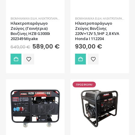
ΒΙΟΜΗΧΑΝΙΚΆ ΕΊΔΗ
,
ΗΛΕΚΤΡΟΠΑΡΆΓΩΓΑ ΖΕΎΓΗ
ΒΙΟΜΗΧΑΝΙΚΆ ΕΊΔΗ
,
ΗΛΕΚΤΡΟΠΑΡΆΓΩΓΑ ΖΕΎΓΗ
Ηλεκτροπαράγωγο
Ηλεκτροπαράγωγο
Ζεύγος (Γεννήτρια)
Ζεύγος Βενζίνης
Βενζίνης HZB G3000i
220V+12V 5,5HP 2,8 KVA
202349 Miyake
Honda ǀ 112204
Original
Η
589,00
€
930,00
€
649,00
€
price
τρέχουσα
was:
τιμή
649,00 €.
είναι:
589,00 €.
ΠΡΟΣΦΟΡΑ!