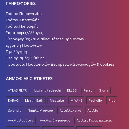
ΠΛΗΡΟΦΟΡΙΕΣ
Τρόποι Παραγγελίας
Τρόποι Αποστολής
Τρόποι Πληρωμής
Επιστροφές/Αλλαγές
Πληροφορίες και Διαθεσιμότητα Προϊόντων
Εγγύηση Προϊόντων
Τιμολόγηση
Περιορισμός Ευθύνης
Προστασία Προσωπικών Δεδομένων, Συναλλαγών & Cookies
ΔΗΜΟΦΙΛΕΙΣ ΕΤΙΚΕΤΕΣ
ATLAS FILTRI
bizi and tedeschi
ELLECI
Ferro
Gloria
KARAG
Martin Bath
Meccalte
MIYAKE
Pedrollo
Plus
Splendid
Έπιπλα Μπάνιου
Ανταλλακτικό
Αντλία
Αντλία Λυμάτων
Αντλίες Επιφάνειας
Αντλίες Περιφερειακές