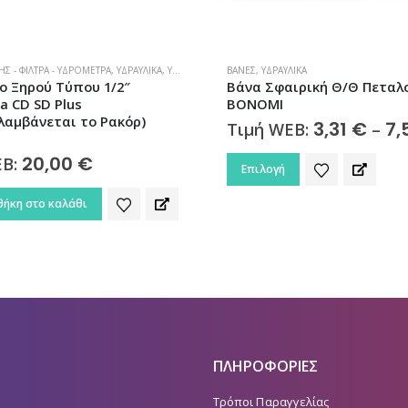
ΛΙΚΆ
ΒΆΝΕΣ
,
ΥΔΡΑΥΛΙΚΆ
ιρική Θ/Θ Πεταλούδα
Βάνα Σφαιρική Α/Θ Πεταλ
BONOMI
3,31
€
7,59
€
Price
3,63
€
8
EB:
–
Τιμή WEB:
–
range:
Αυτό το προϊόν έχει πολλαπλές παραλλαγές. Οι επιλογές μπορούν να επιλεγούν στη σελίδα του προϊόντος
3,31 €
Επιλογή
through
7,59 €
ΠΛΗΡΟΦΟΡΙΕΣ
Τρόποι Παραγγελίας