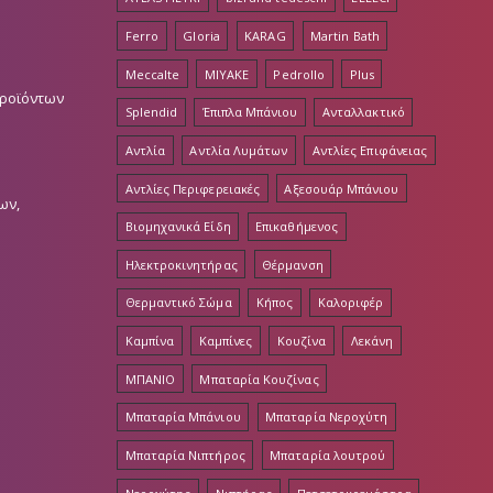
Ferro
Gloria
KARAG
Martin Bath
Meccalte
MIYAKE
Pedrollo
Plus
Προϊόντων
Splendid
Έπιπλα Μπάνιου
Ανταλλακτικό
Αντλία
Αντλία Λυμάτων
Αντλίες Επιφάνειας
Αντλίες Περιφερειακές
Αξεσουάρ Μπάνιου
ων,
Βιομηχανικά Είδη
Επικαθήμενος
Ηλεκτροκινητήρας
Θέρμανση
Θερμαντικό Σώμα
Κήπος
Καλοριφέρ
Καμπίνα
Καμπίνες
Κουζίνα
Λεκάνη
ΜΠΑΝΙΟ
Μπαταρία Κουζίνας
Μπαταρία Μπάνιου
Μπαταρία Νεροχύτη
Μπαταρία Νιπτήρος
Μπαταρία λουτρού