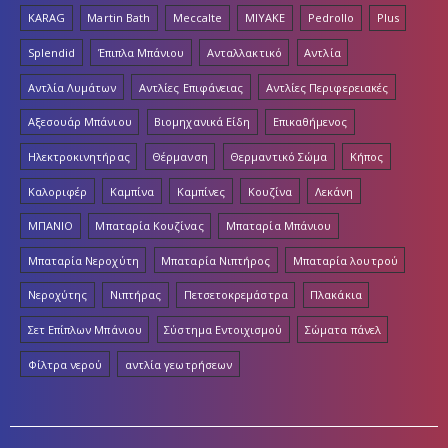
Splendid
Έπιπλα Μπάνιου
Ανταλλακτικό
Αντλία
Αντλία Λυμάτων
Αντλίες Επιφάνειας
Αντλίες Περιφερειακές
Αξεσουάρ Μπάνιου
Βιομηχανικά Είδη
Επικαθήμενος
Ηλεκτροκινητήρας
Θέρμανση
Θερμαντικό Σώμα
Κήπος
Καλοριφέρ
Καμπίνα
Καμπίνες
Κουζίνα
Λεκάνη
ΜΠΑΝΙΟ
Μπαταρία Κουζίνας
Μπαταρία Μπάνιου
Μπαταρία Νεροχύτη
Μπαταρία Νιπτήρος
Μπαταρία λουτρού
Νεροχύτης
Νιπτήρας
Πετσετοκρεμάστρα
Πλακάκια
Σετ Επίπλων Μπάνιου
Σύστημα Εντοιχισμού
Σώματα πάνελ
Φίλτρα νερού
αντλία γεωτρήσεων