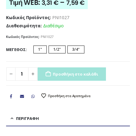
Price
Τιμή WEB:
–
3,31
€
7,59
€
range:
3,31 €
Κωδικός Προϊόντος:
PNI1027
through
Διαθεσιμότητα:
Διαθέσιμο
7,59 €
Κωδικός Προϊόντος:
PNI1027
ΜΈΓΕΘΟΣ
1"
1/2"
3/4"
Προσθήκη στο καλάθι
Προσθήκη στα Αγαπημένα
ΠΕΡΙΓΡΑΦΉ