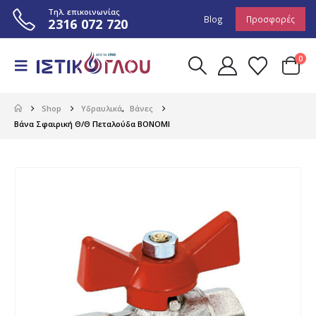
Τηλ. επικοινωνίας
Blog
Προσφορές
2316 072 720
0
Shop
Υδραυλικά
,
Βάνες
Βάνα Σφαιρική Θ/Θ Πεταλούδα BONOMI