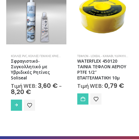
ΕΦΛΌΝ - LOXEAL - ΚΑΝΆΒΙ
ΤΕΦΛΌΝ - LOXEAL - ΚΑΝΆΒΙ
,
ΥΔΡΑΥΛΙΚΆ
,
ΥΔΡΑΥΛΙΚΆ
,
ΥΛΙΚΆ ΣΥΓΚΌΛΗΣΗΣ – ΣΤΕΓΑΝΟΠΟΊΗΣΗΣ
,
ΥΛΙΚΆ ΣΥΓΚΌΛΗΣΗΣ – ΣΤΕΓΑΝΟΠΟΊΗΣΗΣ
ΥΔΡΑΥΛΙΚΆ
WATERFLEX 450120
Σφαιρική
ΤΑΙΝΙΑ ΤΕΦΛΟΝ ΑΕΡΙΟΥ
Αντιπαγωτική Κανούλα
PTFE 1/2″
Jardin 1/2″ Arco
ΕΠΑΓΓΕΛΜΑΤΙΚΗ 10μ
6,50
€
Τιμή WEB:
0,79
€
Τιμή WEB: