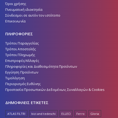
Πνευματική ιδιοκτησία
Σύνδεσμοι σε αυτόν τον ιστότοπο
Επικοινωνία
ΠΛΗΡΟΦΟΡΙΕΣ
Τρόποι Παραγγελίας
Τρόποι Αποστολής
Τρόποι Πληρωμής
Επιστροφές/Αλλαγές
Πληροφορίες και Διαθεσιμότητα Προϊόντων
Εγγύηση Προϊόντων
Τιμολόγηση
Περιορισμός Ευθύνης
Προστασία Προσωπικών Δεδομένων, Συναλλαγών & Cookies
ΔΗΜΟΦΙΛΕΙΣ ΕΤΙΚΕΤΕΣ
ATLAS FILTRI
bizi and tedeschi
ELLECI
Ferro
Gloria
KARAG
Martin Bath
Meccalte
MIYAKE
Pedrollo
Plus