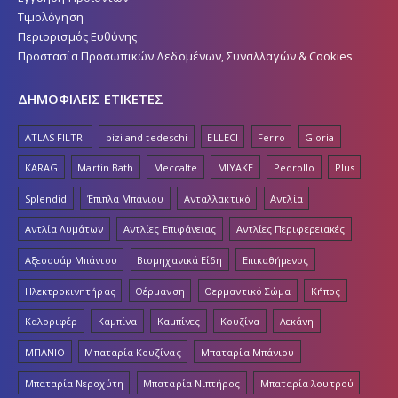
Τιμολόγηση
Περιορισμός Ευθύνης
Προστασία Προσωπικών Δεδομένων, Συναλλαγών & Cookies
ΔΗΜΟΦΙΛΕΙΣ ΕΤΙΚΕΤΕΣ
ATLAS FILTRI
bizi and tedeschi
ELLECI
Ferro
Gloria
KARAG
Martin Bath
Meccalte
MIYAKE
Pedrollo
Plus
Splendid
Έπιπλα Μπάνιου
Ανταλλακτικό
Αντλία
Αντλία Λυμάτων
Αντλίες Επιφάνειας
Αντλίες Περιφερειακές
Αξεσουάρ Μπάνιου
Βιομηχανικά Είδη
Επικαθήμενος
Ηλεκτροκινητήρας
Θέρμανση
Θερμαντικό Σώμα
Κήπος
Καλοριφέρ
Καμπίνα
Καμπίνες
Κουζίνα
Λεκάνη
ΜΠΑΝΙΟ
Μπαταρία Κουζίνας
Μπαταρία Μπάνιου
Μπαταρία Νεροχύτη
Μπαταρία Νιπτήρος
Μπαταρία λουτρού