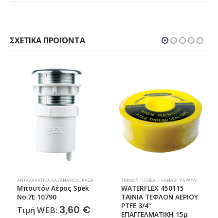
ΣΧΕΤΙΚΆ ΠΡΟΪΌΝΤΑ
,
ΜΗΧΑΝΙΣΜΟΊ & ΦΛΟΤΈΡ
ΑΝΤΑΛΛΑΚΤΙΚΆ ΚΑΖΑΝΑΚΙΏΝ
,
ΜΠΆΝΙΟ
,
ΥΔΡΑΥΛΙΚΆ
,
ΚΑΖΑΝΆΚΙΑ
,
ΜΗΧΑΝΙΣΜΟΊ & ΦΛΟΤΈΡ
ΤΕΦΛΌΝ - LOXEAL - ΚΑΝΆΒΙ
,
ΜΠΆΝΙΟ
,
ΥΔΡΑΥΛΙΚΆ
,
ΥΔΡΑΥΛΙΚΆ
,
ΥΛΙΚ
Μπουτόν Αέρος Spek
WATERFLEX 450115
Νο.7Ε 10790
ΤΑΙΝΙΑ ΤΕΦΛΟΝ ΑΕΡΙΟΥ
PTFE 3/4″
3,60
€
Τιμή WEB:
ΕΠΑΓΓΕΛΜΑΤΙΚΗ 15μ