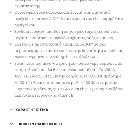
εγκατάστασης
Οι στροφείς είναι κατασκευασμένοι από μη μαγνητικό
ανοξείδωτο ατσάλι AISI 316 και το σώμα του είναι σφυρήλατο
ορείχαλκου
Συνδυάζει υψηλή απόδοση σε χαμηλές ταχύτητες ροής και
μέγιστη αντίσταση σε υψηλές ταχύτητες ροής και πίεση
Έρχεται με προστατευτικό κάλυμμα, με 360° μοίρες
περιστρεφόμενο καπάκι και δίνει την δυνατότητα απευθείας
ανάγνωσης, μέσω 8 αριθμημένων κυλίνδρων
Είναι πιστοποιημένο για χρήση με πόσιμο νερό σύμφωνα με
τους ιταλικούς και διεθνείς κανονισμούς (D.M. 174, WRAS,
ACS). Συμμορφώνεται με την οδηγία 2014/32/EU (Παράρτημα
MI-001) (1). Είναι πιστοποιημένο με R=< 100 βάσει της νέας
Ευρωπαϊκής οδηγίας MID2004/22 και είναι εγκεκριμένο βάσει
CEE 75/33 μετρολογικής κλάσης Β
ΧΑΡΑΚΤΗΡΙΣΤΙΚΑ
ΕΠΙΠΛΈΟΝ ΠΛΗΡΟΦΟΡΊΕΣ