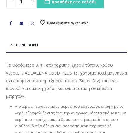
Προσθήκη στο καλάθι
Προσθήκη στα Αγαπημένα
ΠΕΡΙΓΡΑΦΉ
Το υδρόμετρο 3/4″, απλής ριπής, ξηρού τύπου, κρύου
νερού, MADDALENA CDSD PLUS 15, χρησιμοποιεί μαγνητικά
σχεδιασμένο σύστημα ξηρού τύπου (Super Dry) και είναι
ιδανικό για οικιακή χρήση και εγκατάσταση σε κιβώτια
μετρητών.
Η φτερωτή είναι το μόνο μέρος που έρχεται σε επαφή με το
νερό, εξασφαλίζοντας έτσι την αναγνωσιμότητα ακόμα και με
νερό που περιέχει μικρά θραύσματα ή σωματίδια άμμου.
Διαθέτει διπλό άξονα για ισορροπημένη περιστροφή
στροφείου υπό οποιεσδήποτε συνθήκες ροής και