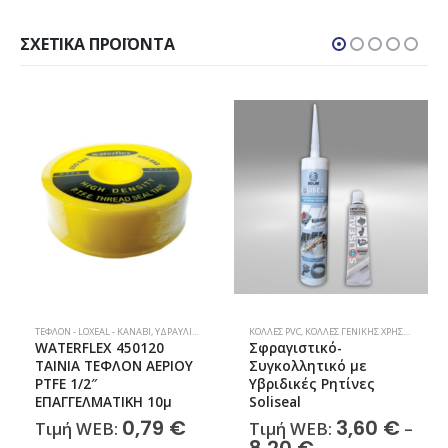
ΣΧΕΤΙΚΆ ΠΡΟΪΌΝΤΑ
ΤΕΦΛΌΝ - LOXEAL - ΚΑΝΆΒΙ
,
ΥΔΡΑΥΛΙΚΆ
,
ΥΛΙΚΆ ΣΥΓΚΌΛΗΣΗΣ – ΣΤΕΓΑΝΟΠΟΊΗΣΗΣ
ΚΌΛΛΕΣ PVC
,
ΚΌΛΛΕΣ ΓΕΝΙΚΉΣ ΧΡΉΣΗΣ
,
ΤΕΦΛΌΝ
WATERFLEX 450120
Σφραγιστικό-
ΤΑΙΝΙΑ ΤΕΦΛΟΝ ΑΕΡΙΟΥ
Συγκολλητικό με
PTFE 1/2″
Υβριδικές Ρητίνες
ΕΠΑΓΓΕΛΜΑΤΙΚΗ 10μ
Soliseal
0,79
€
3,60
€
Τιμή WEB:
Τιμή WEB:
–
Price
8,20
€