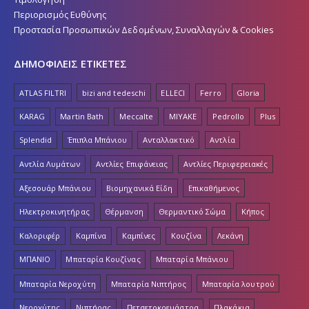
Περιορισμός Ευθύνης
Προστασία Προσωπικών Δεδομένων, Συναλλαγών & Cookies
ΔΗΜΟΦΙΛΕΙΣ ΕΤΙΚΕΤΕΣ
ATLAS FILTRI
bizi and tedeschi
ELLECI
Ferro
Gloria
KARAG
Martin Bath
Meccalte
MIYAKE
Pedrollo
Plus
Splendid
Έπιπλα Μπάνιου
Ανταλλακτικό
Αντλία
Αντλία Λυμάτων
Αντλίες Επιφάνειας
Αντλίες Περιφερειακές
Αξεσουάρ Μπάνιου
Βιομηχανικά Είδη
Επικαθήμενος
Ηλεκτροκινητήρας
Θέρμανση
Θερμαντικό Σώμα
Κήπος
Καλοριφέρ
Καμπίνα
Καμπίνες
Κουζίνα
Λεκάνη
ΜΠΑΝΙΟ
Μπαταρία Κουζίνας
Μπαταρία Μπάνιου
Μπαταρία Νεροχύτη
Μπαταρία Νιπτήρος
Μπαταρία λουτρού
Νεροχύτης
Νιπτήρας
Πετσετοκρεμάστρα
Πλακάκια