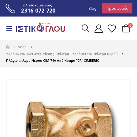
Τηλ. επικοινωνίας
Blog
Προσφορές
2316 072 720
0
Shop
Υδραυλικά
,
Μειωτές πίεσης - Φίλτρα - Υδρόμετρα
,
Φίλτρα Νερού
Πλάγιο Φίλτρο Νερού CIM 74A Από Κράμα “CR” CIMBERIO