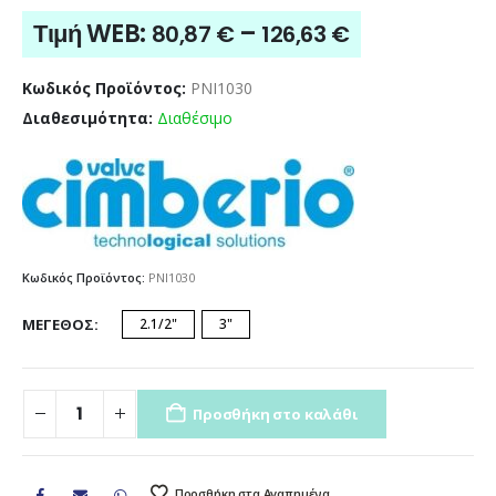
Price
Τιμή WEB:
–
80,87
€
126,63
€
range:
80,87 €
Κωδικός Προϊόντος:
PNI1030
through
Διαθεσιμότητα:
Διαθέσιμο
126,63 €
Κωδικός Προϊόντος:
PNI1030
ΜΈΓΕΘΟΣ
2.1/2"
3"
Προσθήκη στο καλάθι
Προσθήκη στα Αγαπημένα