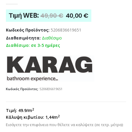
0
out of 5
Original
Η
Τιμή WEB:
49,90
€
40,00
€
price
τρέχουσα
was:
τιμή
Κωδικός Προϊόντος:
5206836619651
49,90 €.
είναι:
Διαθεσιμότητα:
Διαθέσιμο
40,00 €.
Διαθέσιμο: σε 3-5 ημέρες
Κωδικός Προϊόντος:
5206836619651
2
Τιμή:
49.9/
m
2
Κάλυψη κιβωτίου:
1,44
m
Εισάγετε την επιφάνεια που θέλετε να καλύψετε (σε τετρ. μέτρα):