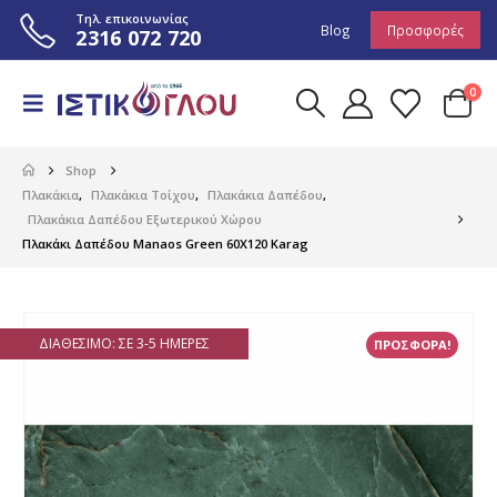
Τηλ. επικοινωνίας
Blog
Προσφορές
2316 072 720
0
Shop
Πλακάκια
,
Πλακάκια Τοίχου
,
Πλακάκια Δαπέδου
,
Πλακάκια Δαπέδου Εξωτερικού Χώρου
Πλακάκι Δαπέδου Manaos Green 60X120 Karag
ΔΙΑΘΈΣΙΜΟ: ΣΕ 3-5 ΗΜΈΡΕΣ
ΠΡΟΣΦΟΡΑ!