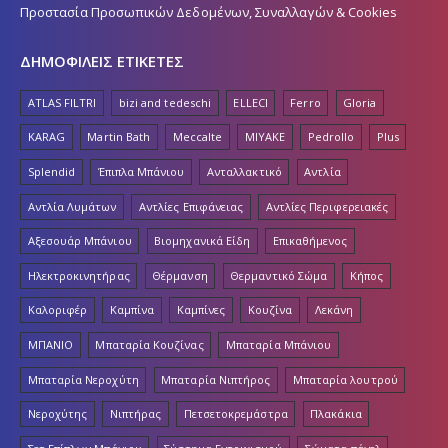
Προστασία Προσωπικών Δεδομένων, Συναλλαγών & Cookies
ΔΗΜΟΦΙΛΕΙΣ ΕΤΙΚΕΤΕΣ
ATLAS FILTRI
bizi and tedeschi
ELLECI
Ferro
Gloria
KARAG
Martin Bath
Meccalte
MIYAKE
Pedrollo
Plus
Splendid
Έπιπλα Μπάνιου
Ανταλλακτικό
Αντλία
Αντλία Λυμάτων
Αντλίες Επιφάνειας
Αντλίες Περιφερειακές
Αξεσουάρ Μπάνιου
Βιομηχανικά Είδη
Επικαθήμενος
Ηλεκτροκινητήρας
Θέρμανση
Θερμαντικό Σώμα
Κήπος
Καλοριφέρ
Καμπίνα
Καμπίνες
Κουζίνα
Λεκάνη
ΜΠΑΝΙΟ
Μπαταρία Κουζίνας
Μπαταρία Μπάνιου
Μπαταρία Νεροχύτη
Μπαταρία Νιπτήρος
Μπαταρία λουτρού
Νεροχύτης
Νιπτήρας
Πετσετοκρεμάστρα
Πλακάκια