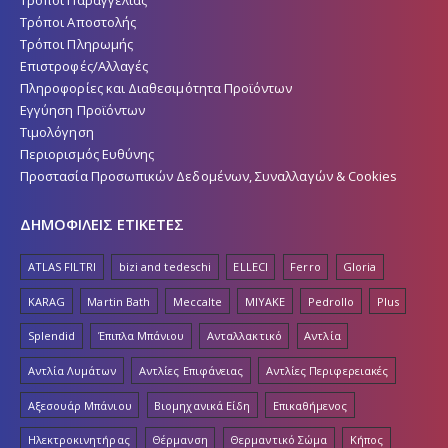
Τρόποι Αποστολής
Τρόποι Πληρωμής
Επιστροφές/Αλλαγές
Πληροφορίες και Διαθεσιμότητα Προϊόντων
Εγγύηση Προϊόντων
Τιμολόγηση
Περιορισμός Ευθύνης
Προστασία Προσωπικών Δεδομένων, Συναλλαγών & Cookies
ΔΗΜΟΦΙΛΕΙΣ ΕΤΙΚΕΤΕΣ
ATLAS FILTRI
bizi and tedeschi
ELLECI
Ferro
Gloria
KARAG
Martin Bath
Meccalte
MIYAKE
Pedrollo
Plus
Splendid
Έπιπλα Μπάνιου
Ανταλλακτικό
Αντλία
Αντλία Λυμάτων
Αντλίες Επιφάνειας
Αντλίες Περιφερειακές
Αξεσουάρ Μπάνιου
Βιομηχανικά Είδη
Επικαθήμενος
Ηλεκτροκινητήρας
Θέρμανση
Θερμαντικό Σώμα
Κήπος