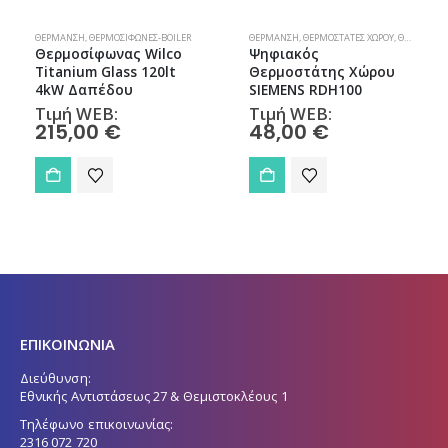
ΘΈΡΜΑΝΣΗ
,
ΘΕΡΜΟΣΊΦΩΝΕΣ-BOILER
ΘΈΡΜΑΝΣΗ
,
ΘΕΡΜΟΣΤΆΤΕΣ ΧΏΡΟΥ
,
ΘΕΡΜΟΣΤΆΤΕΣ ΧΏΡΟΥ
Θερμοσίφωνας Wilco
Ψηφιακός
Titanium Glass 120lt
Θερμοστάτης Χώρου
4kW Δαπέδου
SIEMENS RDH100
Τιμή WEB:
Τιμή WEB:
215,00
€
48,00
€
ΕΠΙΚΟΙΝΩΝΙΑ
Διεύθυνση:
Εθνικής Αντιστάσεως 27 & Θεμιστοκλέους 1
Τηλέφωνο επικοινωνίας:
2316 072 720