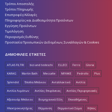
Τρόποι Αποστολής
Τρόποι Πληρωμής
Επιστροφές/Αλλαγές
Πληροφορίες και Διαθεσιμότητα Προϊόντων
Εγγύηση Προϊόντων
Τιμολόγηση
Περιορισμός Ευθύνης
Προστασία Προσωπικών Δεδομένων, Συναλλαγών & Cookies
ΔΗΜΟΦΙΛΕΙΣ ΕΤΙΚΕΤΕΣ
ATLAS FILTRI
bizi and tedeschi
ELLECI
Ferro
Gloria
KARAG
Martin Bath
Meccalte
MIYAKE
Pedrollo
Plus
Splendid
Έπιπλα Μπάνιου
Ανταλλακτικό
Αντλία
Αντλία Λυμάτων
Αντλίες Επιφάνειας
Αντλίες Περιφερειακές
Αξεσουάρ Μπάνιου
Βιομηχανικά Είδη
Επικαθήμενος
Ηλεκτροκινητήρας
Θέρμανση
Θερμαντικό Σώμα
Κήπος