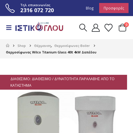
Τηλ. επικοινωνίας
Blog
Προσφορές
2316 072 720
0
Shop
Θέρμανση
,
Θερμοσίφωνες-Boiler
Θερμοσίφωνας Wilco Titanium Glass 40lt 4kW Δαπέδου
ΔΙΑΘΈΣΙΜΟ: ΔΙΑΘΈΣΙΜΟ / ΔΥΝΑΤΌΤΗΤΑ ΠΑΡΑΛΑΒΉΣ ΑΠΌ ΤΟ
ΚΑΤΆΣΤΗΜΑ