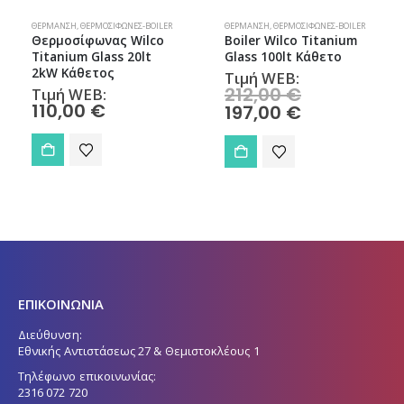
ΘΈΡΜΑΝΣΗ
,
ΘΕΡΜΟΣΊΦΩΝΕΣ-BOILER
ΘΈΡΜΑΝΣΗ
,
ΘΕΡΜΟΣΊΦΩΝΕΣ-BOILER
Θερμοσίφωνας Wilco
Boiler Wilco Titanium
Titanium Glass 20lt
Glass 100lt Κάθετο
2kW Κάθετος
Τιμή WEB:
212,00
€
Τιμή WEB:
110,00
€
197,00
€
ΕΠΙΚΟΙΝΩΝΙΑ
Διεύθυνση:
Εθνικής Αντιστάσεως 27 & Θεμιστοκλέους 1
Τηλέφωνο επικοινωνίας:
2316 072 720