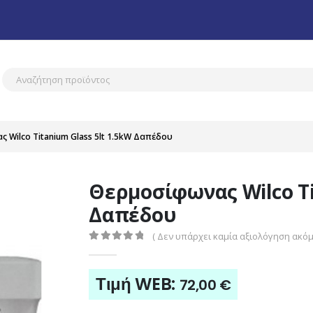
 Wilco Titanium Glass 5lt 1.5kW Δαπέδου
Θερμοσίφωνας Wilco Ti
Δαπέδου
( Δεν υπάρχει καμία αξιολόγηση ακόμη
0
out of 5
Τιμή WEB:
72,00
€