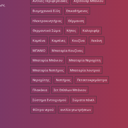
Αντλίες Περιφερειακές
Αξεσουάρ Μπάνιου
ων,
Βιομηχανικά Είδη
Επικαθήμενος
Ηλεκτροκινητήρας
Θέρμανση
Θερμαντικό Σώμα
Κήπος
Καλοριφέρ
Καμπίνα
Καμπίνες
Κουζίνα
Λεκάνη
ΜΠΑΝΙΟ
Μπαταρία Κουζίνας
Μπαταρία Μπάνιου
Μπαταρία Νεροχύτη
Μπαταρία Νιπτήρος
Μπαταρία λουτρού
Νεροχύτης
Νιπτήρας
Πετσετοκρεμάστρα
Πλακάκια
Σετ Επίπλων Μπάνιου
Σύστημα Εντοιχισμού
Σώματα πάνελ
Φίλτρα νερού
αντλία γεωτρήσεων