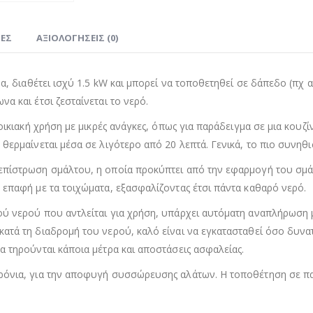
ΊΕΣ
ΑΞΙΟΛΟΓΉΣΕΙΣ (0)
ρα, διαθέτει ισχύ 1.5 kW και μπορεί να τοποθετηθεί σε δάπεδο (πχ α
α και έτσι ζεσταίνεται το νερό.
 οικιακή χρήση με μικρές ανάγκες, όπως για παράδειγμα σε μια κουζ
 θερμαίνεται μέσα σε λιγότερο από 20 λεπτά. Γενικά, το πιο συνηθ
επίστρωση σμάλτου, η οποία προκύπτει από την εφαρμογή του σμάλ
 επαφή με τα τοιχώματα, εξασφαλίζοντας έτσι πάντα καθαρό νερό.
ού νερού που αντλείται για χρήση, υπάρχει αυτόματη αναπλήρωση 
ατά τη διαδρομή του νερού, καλό είναι να εγκατασταθεί όσο δυνα
α τηρούνται κάποια μέτρα και αποστάσεις ασφαλείας.
χρόνια, για την αποφυγή συσσώρευσης αλάτων. Η τοποθέτηση σε π