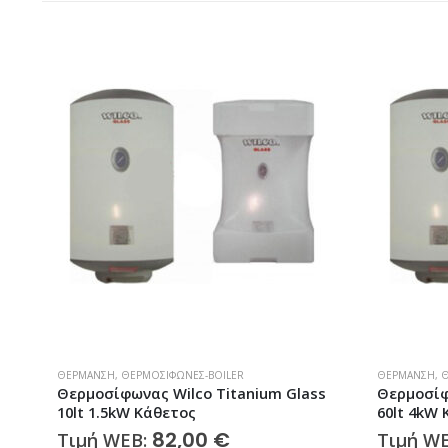
ΘΈΡΜΑΝΣΗ
,
ΘΕΡΜΟΣΊΦΩΝΕΣ-BOILER
ΘΈΡΜΑΝΣΗ
,
Θ
Θερμοσίφωνας Wilco Titanium Glass
Θερμοσίφ
10lt 1.5kW Κάθετος
60lt 4kW
82,00
€
Τιμή WEB:
Τιμή W