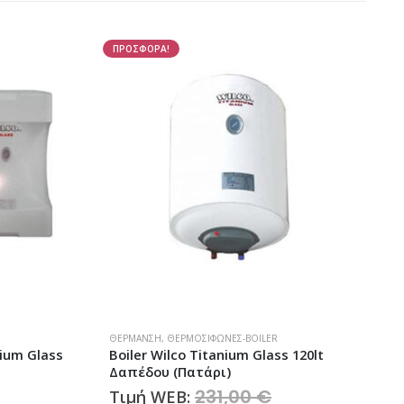
ΠΡΟΣΦΟΡΑ!
ΘΈΡΜΑΝΣΗ
,
ΘΕΡΜΟΣΊΦΩΝΕΣ-BOILER
ium Glass
Boiler Wilco Titanium Glass 120lt
Δαπέδου (Πατάρι)
231,00
€
Original
Τιμή WEB: