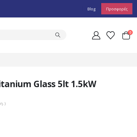
Blog
Προσφορές
0
tanium Glass 5lt 1.5kW
. )