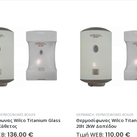
ΕΡΜΟΣΊΦΩΝΕΣ-BOILER
ΘΈΡΜΑΝΣΗ
,
ΘΕΡΜΟΣΊΦΩΝΕΣ-BOILER
ωνας Wilco Titanium Glass
Θερμοσίφωνας Wilco Titan
 Κάθετος
20lt 2kW Δαπέδου
136,00
€
110,00
€
EB:
Τιμή WEB: