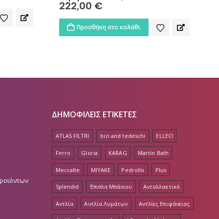
price
222,00
€
Η
was:
τρέχουσα
231,00 €.
τιμή
Προσθήκη στο καλάθι
είναι:
222,00 €.
ΔΗΜΟΦΙΛΕΙΣ ΕΤΙΚΕΤΕΣ
ATLAS FILTRI
bizi and tedeschi
ELLECI
Ferro
Gloria
KARAG
Martin Bath
Meccalte
MIYAKE
Pedrollo
Plus
Προϊόντων
Splendid
Έπιπλα Μπάνιου
Ανταλλακτικό
Αντλία
Αντλία Λυμάτων
Αντλίες Επιφάνειας