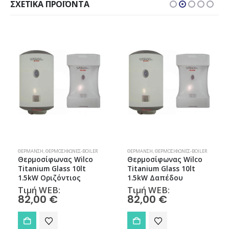
ΣΧΕΤΙΚΆ ΠΡΟΪΌΝΤΑ
ΘΈΡΜΑΝΣΗ
,
ΘΕΡΜΟΣΊΦΩΝΕΣ-BOILER
ΘΈΡΜΑΝΣΗ
,
ΘΕΡΜΟΣΊΦΩΝΕΣ-BOILER
Θερμοσίφωνας Wilco
Boiler Wilco Titanium
Titanium Glass 10lt
Glass 60lt Δαπέδου
1.5kW Δαπέδου
(Πατάρι)
Τιμή WEB:
Τιμή WEB:
82,00
€
165,00
€