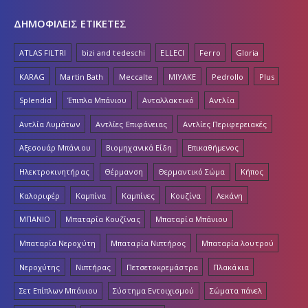
ΔΗΜΟΦΙΛΕΙΣ ΕΤΙΚΕΤΕΣ
ATLAS FILTRI
bizi and tedeschi
ELLECI
Ferro
Gloria
KARAG
Martin Bath
Meccalte
MIYAKE
Pedrollo
Plus
Splendid
Έπιπλα Μπάνιου
Ανταλλακτικό
Αντλία
Αντλία Λυμάτων
Αντλίες Επιφάνειας
Αντλίες Περιφερειακές
Αξεσουάρ Μπάνιου
Βιομηχανικά Είδη
Επικαθήμενος
Ηλεκτροκινητήρας
Θέρμανση
Θερμαντικό Σώμα
Κήπος
Καλοριφέρ
Καμπίνα
Καμπίνες
Κουζίνα
Λεκάνη
ΜΠΑΝΙΟ
Μπαταρία Κουζίνας
Μπαταρία Μπάνιου
Μπαταρία Νεροχύτη
Μπαταρία Νιπτήρος
Μπαταρία λουτρού
Νεροχύτης
Νιπτήρας
Πετσετοκρεμάστρα
Πλακάκια
Σετ Επίπλων Μπάνιου
Σύστημα Εντοιχισμού
Σώματα πάνελ