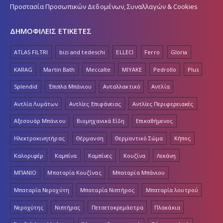
Προστασία Προσωπικών Δεδομένων, Συναλλαγών & Cookies
ΔΗΜΟΦΙΛΕΙΣ ΕΤΙΚΕΤΕΣ
ATLAS FILTRI
bizi and tedeschi
ELLECI
Ferro
Gloria
KARAG
Martin Bath
Meccalte
MIYAKE
Pedrollo
Plus
Splendid
Έπιπλα Μπάνιου
Ανταλλακτικό
Αντλία
Αντλία Λυμάτων
Αντλίες Επιφάνειας
Αντλίες Περιφερειακές
Αξεσουάρ Μπάνιου
Βιομηχανικά Είδη
Επικαθήμενος
Ηλεκτροκινητήρας
Θέρμανση
Θερμαντικό Σώμα
Κήπος
Καλοριφέρ
Καμπίνα
Καμπίνες
Κουζίνα
Λεκάνη
ΜΠΑΝΙΟ
Μπαταρία Κουζίνας
Μπαταρία Μπάνιου
Μπαταρία Νεροχύτη
Μπαταρία Νιπτήρος
Μπαταρία λουτρού
Νεροχύτης
Νιπτήρας
Πετσετοκρεμάστρα
Πλακάκια