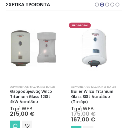
ΣΧΕΤΙΚΆ ΠΡΟΪΌΝΤΑ
ΠΡΟΣΦΟΡΑ!
ΘΈΡΜΑΝΣΗ
,
ΘΕΡΜΟΣΊΦΩΝΕΣ-BOILER
ΘΈΡΜΑΝΣΗ
,
ΘΕΡΜΟΣΊΦΩΝΕΣ-BOILER
Boiler Wilco Titanium
Θερμοσίφωνας Wilco
Glass 80lt Δαπέδου
Titanium Glass 20lt
(Πατάρι)
2kW Οριζόντιος
Τιμή WEB:
Τιμή WEB:
Original
175,00
€
110,00
€
price
Η
167,00
€
was:
τρέχουσα
175,00 €.
τιμή