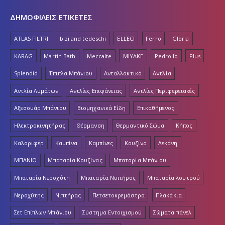
Προστασία Προσωπικών Δεδομένων, Συναλλαγών & Cookies
ΔΗΜΟΦΙΛΕΙΣ ΕΤΙΚΕΤΕΣ
ATLAS FILTRI
bizi and tedeschi
ELLECI
Ferro
Gloria
KARAG
Martin Bath
Meccalte
MIYAKE
Pedrollo
Plus
Splendid
Έπιπλα Μπάνιου
Ανταλλακτικό
Αντλία
Αντλία Λυμάτων
Αντλίες Επιφάνειας
Αντλίες Περιφερειακές
Αξεσουάρ Μπάνιου
Βιομηχανικά Είδη
Επικαθήμενος
Ηλεκτροκινητήρας
Θέρμανση
Θερμαντικό Σώμα
Κήπος
Καλοριφέρ
Καμπίνα
Καμπίνες
Κουζίνα
Λεκάνη
ΜΠΑΝΙΟ
Μπαταρία Κουζίνας
Μπαταρία Μπάνιου
Μπαταρία Νεροχύτη
Μπαταρία Νιπτήρος
Μπαταρία λουτρού
Νεροχύτης
Νιπτήρας
Πετσετοκρεμάστρα
Πλακάκια
Σετ Επίπλων Μπάνιου
Σύστημα Εντοιχισμού
Σώματα πάνελ