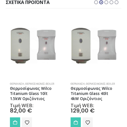
ΣΧΕΤΙΚΆ ΠΡΟΪΌΝΤΑ
ΘΈΡΜΑΝΣΗ
,
ΘΕΡΜΟΣΊΦΩΝΕΣ-BOILER
ΘΈΡΜΑΝΣΗ
,
ΘΕΡΜΟΣΤΆΤΕΣ ΧΏΡΟΥ
,
ΘΕΡΜΟΣΤΆΤΕΣ ΧΏΡΟΥ
Θερμοσίφωνας Wilco
Ασύρματος Ψηφιακός
Titanium Glass 40lt
Θερμοστάτης GENERAL
4kW Οριζόντιος
HT 500 Set Μαύρος με
Οθόνη Αφής και Wi-Fi
Τιμή WEB:
129,00
€
Τιμή WEB:
105,00
€