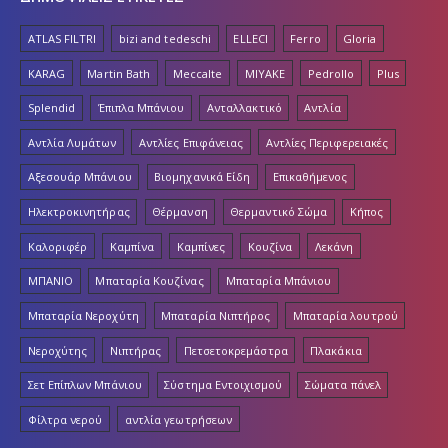
ATLAS FILTRI
bizi and tedeschi
ELLECI
Ferro
Gloria
KARAG
Martin Bath
Meccalte
MIYAKE
Pedrollo
Plus
Splendid
Έπιπλα Μπάνιου
Ανταλλακτικό
Αντλία
Αντλία Λυμάτων
Αντλίες Επιφάνειας
Αντλίες Περιφερειακές
Αξεσουάρ Μπάνιου
Βιομηχανικά Είδη
Επικαθήμενος
Ηλεκτροκινητήρας
Θέρμανση
Θερμαντικό Σώμα
Κήπος
Καλοριφέρ
Καμπίνα
Καμπίνες
Κουζίνα
Λεκάνη
ΜΠΑΝΙΟ
Μπαταρία Κουζίνας
Μπαταρία Μπάνιου
Μπαταρία Νεροχύτη
Μπαταρία Νιπτήρος
Μπαταρία λουτρού
Νεροχύτης
Νιπτήρας
Πετσετοκρεμάστρα
Πλακάκια
Σετ Επίπλων Μπάνιου
Σύστημα Εντοιχισμού
Σώματα πάνελ
Φίλτρα νερού
αντλία γεωτρήσεων