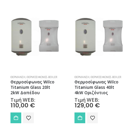
ΠΡΟΣΦΟΡΑ!
ΘΈΡΜΑΝΣΗ
,
ΘΕΡΜΟΣΊΦΩΝΕΣ-BOILER
ΘΈΡΜΑΝΣΗ
,
ΘΕΡΜΟΣΊΦΩΝΕΣ-BOILER
Θερμοσίφωνας Wilco
Boiler Wilco Titanium
Titanium Glass 40lt
Glass 120lt Κάθετο
4kW Οριζόντιος
Τιμή WEB:
Original
231,00
€
Τιμή WEB:
price
129,00
€
Η
222,00
€
was:
τρέχουσα
231,00 €.
τιμή
είναι:
222,00 €.