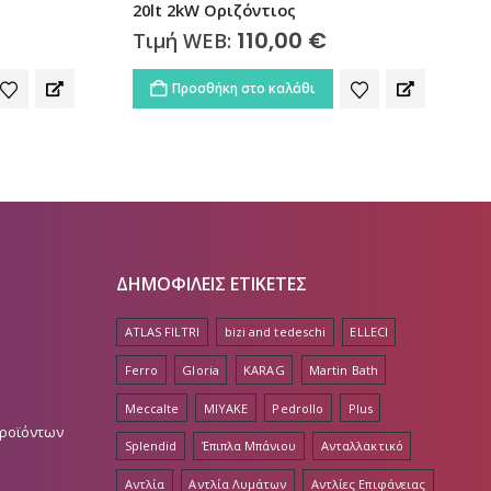
40lt 4kW Οριζόντιος
129,00
€
Τιμή WEB:
Προσθήκη στο καλάθι
ΔΗΜΟΦΙΛΕΙΣ ΕΤΙΚΕΤΕΣ
ATLAS FILTRI
bizi and tedeschi
ELLECI
Ferro
Gloria
KARAG
Martin Bath
Meccalte
MIYAKE
Pedrollo
Plus
Προϊόντων
Splendid
Έπιπλα Μπάνιου
Ανταλλακτικό
Αντλία
Αντλία Λυμάτων
Αντλίες Επιφάνειας