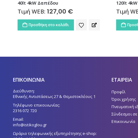
120lt 4kW Κάθετος
Κάθετο
215,00
€
Τιμή WEB:
Τιμή W
Προσθήκη στο καλάθι
Προσθ
ΕΠΙΚΟΙΝΩΝΙΑ
ΕΤΑΙΡΕΙΑ
Διεύθυνση:
Προφίλ
Εθνικής Αντιστάσεως 27 & Θεμιστοκλέους 1
Όροι χρήσης
Τηλέφωνο επικοινωνίας:
Πνευματική ι
2316 072 720
Σύνδεσμοι σε
Email:
Επικοινωνία
info@istikoglou.gr
Ωράριο τηλεφωνικής εξυπηρέτησης e-shop: