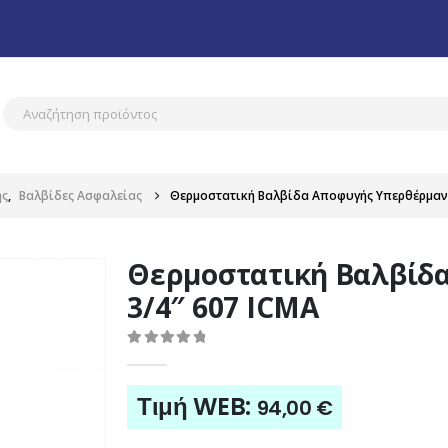
ης
,
Βαλβίδες Ασφαλείας
Θερμοστατική Βαλβίδα Αποφυγής Υπερθέρμανσ
Θερμοστατική Βαλβίδ
3/4″ 607 ICMA
0
out of 5
Τιμή WEB:
94,00
€