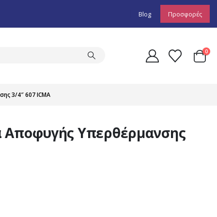
Blog
Προσφορές
0
ης 3/4″ 607 ICMA
α Αποφυγής Υπερθέρμανσης