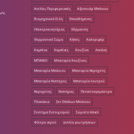
Αντλίες Περιφερειακές
Αξεσουάρ Μπάνιου
ων,
Βιομηχανικά Είδη
Επικαθήμενος
Ηλεκτροκινητήρας
Θέρμανση
Θερμαντικό Σώμα
Κήπος
Καλοριφέρ
Καμπίνα
Καμπίνες
Κουζίνα
Λεκάνη
ΜΠΑΝΙΟ
Μπαταρία Κουζίνας
Μπαταρία Μπάνιου
Μπαταρία Νεροχύτη
Μπαταρία Νιπτήρος
Μπαταρία λουτρού
Νεροχύτης
Νιπτήρας
Πετσετοκρεμάστρα
Πλακάκια
Σετ Επίπλων Μπάνιου
Σύστημα Εντοιχισμού
Σώματα πάνελ
Φίλτρα νερού
αντλία γεωτρήσεων