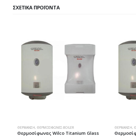
ΣΧΕΤΙΚΆ ΠΡΟΪΌΝΤΑ
ΘΈΡΜΑΝΣΗ
,
ΘΕΡΜΟΣΊΦΩΝΕΣ-BOILER
ΘΈΡΜΑΝΣΗ
,
Θ
s
Θερμοσίφωνας Wilco Titanium Glass
Boiler Wi