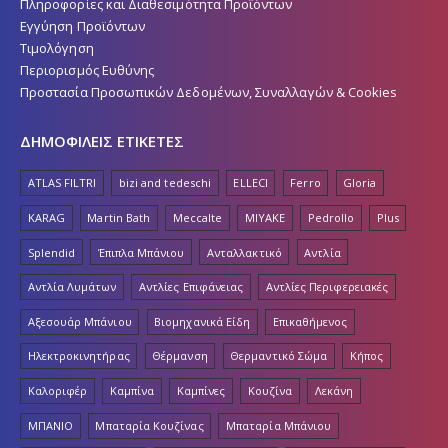
Πληροφορίες και Διαθεσιμότητα Προϊόντων
Εγγύηση Προϊόντων
Τιμολόγηση
Περιορισμός Ευθύνης
Προστασία Προσωπικών Δεδομένων, Συναλλαγών & Cookies
ΔΗΜΟΦΙΛΕΙΣ ΕΤΙΚΕΤΕΣ
ATLAS FILTRI
bizi and tedeschi
ELLECI
Ferro
Gloria
KARAG
Martin Bath
Meccalte
MIYAKE
Pedrollo
Plus
Splendid
Έπιπλα Μπάνιου
Ανταλλακτικό
Αντλία
Αντλία Λυμάτων
Αντλίες Επιφάνειας
Αντλίες Περιφερειακές
Αξεσουάρ Μπάνιου
Βιομηχανικά Είδη
Επικαθήμενος
Ηλεκτροκινητήρας
Θέρμανση
Θερμαντικό Σώμα
Κήπος
Καλοριφέρ
Καμπίνα
Καμπίνες
Κουζίνα
Λεκάνη
ΜΠΑΝΙΟ
Μπαταρία Κουζίνας
Μπαταρία Μπάνιου