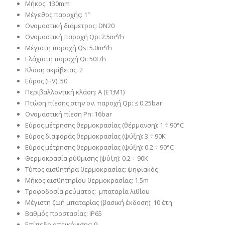
Μήκος: 130mm
Μέγεθος παροχής: 1″
Ονομαστική διάμετρος: DN20
Ονομαστική παροχή Qp: 2.5m³/h
Μέγιστη παροχή Qs: 5.0m³/h
Ελάχιστη παροχή Qi: 50L/h
Κλάση ακρίβειας: 2
Εύρος (HV): 50
Περιβαλλοντική κλάση: A (E1;M1)
Πτώση πίεσης στην ον. παροχή Qp: ≤ 0.25bar
Ονομαστική πίεση Pn: 16bar
Εύρος μέτρησης θερμοκρασίας (θέρμανση): 1 ÷ 90°C
Εύρος διαφοράς θερμοκρασίας (ψύξη): 3 ÷ 90K
Εύρος μέτρησης θερμοκρασίας (ψύξη): 0.2 ÷ 90°C
Θερμοκρασία ρύθμισης (ψύξη): 0.2 ÷ 90K
Τύπος αισθητήρα θερμοκρασίας: ψηφιακός
Μήκος αισθητηρίου θερμοκρασίας: 1.5m
Τροφοδοσία ρεύματος: μπαταρία λιθίου
Μέγιστη ζωή μπαταρίας (βασική έκδοση): 10 έτη
Βαθμός προστασίας: IP65
Επίπεδο απεικόνισης: 9