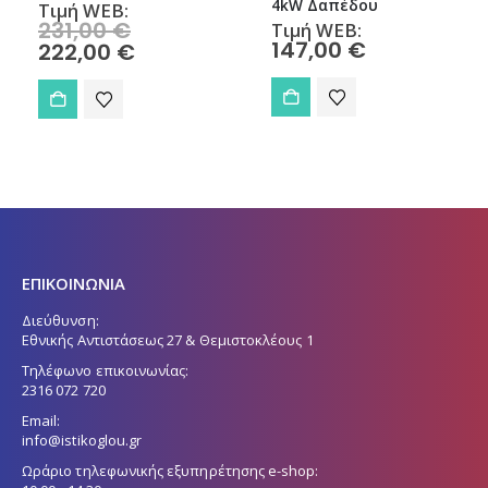
4kW Δαπέδου
Τιμή WEB:
Original
231,00
€
Τιμή WEB:
price
147,00
€
Η
222,00
€
was:
τρέχουσα
231,00 €.
τιμή
είναι:
222,00 €.
ΕΠΙΚΟΙΝΩΝΙΑ
Διεύθυνση:
Εθνικής Αντιστάσεως 27 & Θεμιστοκλέους 1
Τηλέφωνο επικοινωνίας:
2316 072 720
Email:
info@istikoglou.gr
Ωράριο τηλεφωνικής εξυπηρέτησης e-shop: