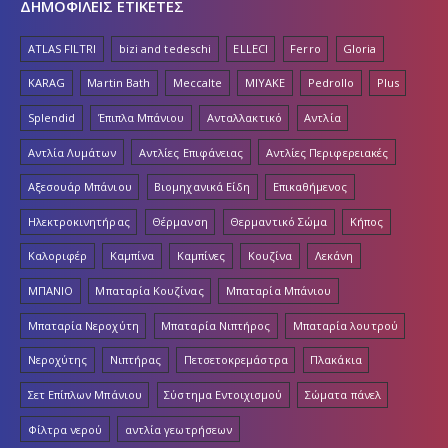
ΔΗΜΟΦΙΛΕΙΣ ΕΤΙΚΕΤΕΣ
ATLAS FILTRI
bizi and tedeschi
ELLECI
Ferro
Gloria
KARAG
Martin Bath
Meccalte
MIYAKE
Pedrollo
Plus
Splendid
Έπιπλα Μπάνιου
Ανταλλακτικό
Αντλία
Αντλία Λυμάτων
Αντλίες Επιφάνειας
Αντλίες Περιφερειακές
Αξεσουάρ Μπάνιου
Βιομηχανικά Είδη
Επικαθήμενος
Ηλεκτροκινητήρας
Θέρμανση
Θερμαντικό Σώμα
Κήπος
Καλοριφέρ
Καμπίνα
Καμπίνες
Κουζίνα
Λεκάνη
ΜΠΑΝΙΟ
Μπαταρία Κουζίνας
Μπαταρία Μπάνιου
Μπαταρία Νεροχύτη
Μπαταρία Νιπτήρος
Μπαταρία λουτρού
Νεροχύτης
Νιπτήρας
Πετσετοκρεμάστρα
Πλακάκια
Σετ Επίπλων Μπάνιου
Σύστημα Εντοιχισμού
Σώματα πάνελ
Φίλτρα νερού
αντλία γεωτρήσεων