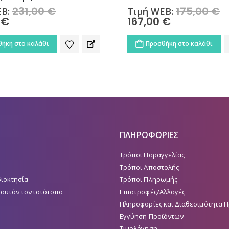
231,00
€
Original
175,00
€
O
EB:
Τιμή WEB:
price
p
0
€
Η
167,00
€
Η
was:
w
τρέχουσα
τρέχουσα
231,00 €.
1
τιμή
τιμή
ήκη στο καλάθι
Προσθήκη στο καλάθι
είναι:
είναι:
222,00 €.
167,00 €.
ΠΛΗΡΟΦΟΡΙΕΣ
Τρόποι Παραγγελίας
Τρόποι Αποστολής
διοκτησία
Τρόποι Πληρωμής
 αυτόν τον ιστότοπο
Επιστροφές/Αλλαγές
Πληροφορίες και Διαθεσιμότητα 
Εγγύηση Προϊόντων
Τιμολόγηση