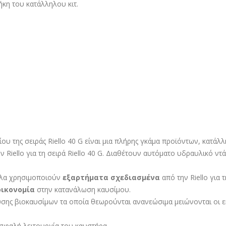
ήκη του κατάλληλου κιτ.
ου της σειράς Riello 40 G είναι μια πλήρης γκάμα προϊόντων, κατάλ
Riello για τη σειρά Riello 40 G. Διαθέτουν αυτόματο υδραυλικό ν
έλα χρησιμοποιούν
εξαρτήματα σχεδιασμένα
από την Riello για 
οικονομία
στην κατανάλωση καυσίμου.
σης βιοκαυσίμων τα οποία θεωρούνται ανανεώσιμα μειώνονται οι ε
σφαλή λειτουργία του καυστήρα.