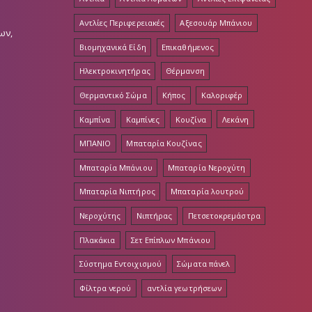
Αντλίες Περιφερειακές
Αξεσουάρ Μπάνιου
ων,
Βιομηχανικά Είδη
Επικαθήμενος
Ηλεκτροκινητήρας
Θέρμανση
Θερμαντικό Σώμα
Κήπος
Καλοριφέρ
Καμπίνα
Καμπίνες
Κουζίνα
Λεκάνη
ΜΠΑΝΙΟ
Μπαταρία Κουζίνας
Μπαταρία Μπάνιου
Μπαταρία Νεροχύτη
Μπαταρία Νιπτήρος
Μπαταρία λουτρού
Νεροχύτης
Νιπτήρας
Πετσετοκρεμάστρα
Πλακάκια
Σετ Επίπλων Μπάνιου
Σύστημα Εντοιχισμού
Σώματα πάνελ
Φίλτρα νερού
αντλία γεωτρήσεων