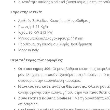
Δυνατότητα καύσης biodiesel (βιοκαύσιμα) με την προσθ
Χαρακτηριστικά:
Αριθμός Βαθμίδων Καυστήρα: Μονοβάθμιος
Παροχή: 8-18 Kg/h
Ισχύς: 95 KW-213 KW
Μήκος μπούκας/φλογοκεφαλής: 118mm
Προθέρμανση Καυσίμου: Χωρίς Προθέρμανση
Made in Italy
Περισσότερες πληροφορίες:
Οι καυστήρες 40G:
Οι μονοβάθμιοι καυστήρες πετρελαί
μοντέλα χρησιμοποιούν εξαρτήματα σχεδιασμένα από την 
οικονομία στην κατανάλωση καυσίμου.
Ιδανικός για κάθε ανάγκη θέρμανσης:
Όλα τα μοντ
ολικής φραγής στην εισαγωγή του αέρα για
πρόσθετη 
Δυνατότητα καύσης biodiesel:
Με τη δυνατότητα καύ
ατμόσφαιρα.
Ποιότητα:
Το υψηλό επίπεδο ποιότητας εγγυάται την α