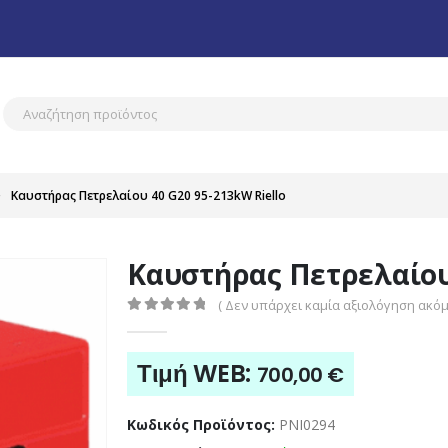
Καυστήρας Πετρελαίου 40 G20 95-213kW Riello
Καυστήρας Πετρελαίου 
( Δεν υπάρχει καμία αξιολόγηση ακόμη
0
out of 5
Τιμή WEB:
700,00
€
Κωδικός Προϊόντος:
PNI0294