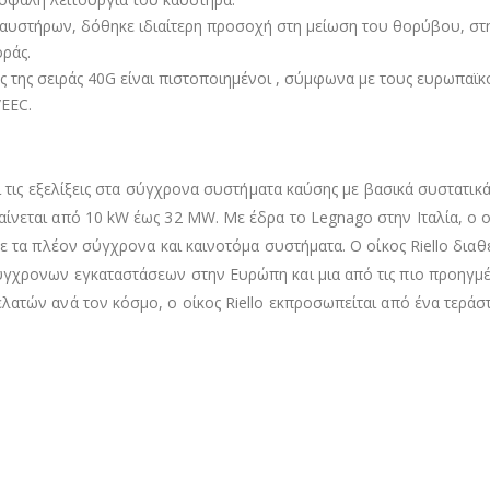
αυστήρων, δόθηκε ιδιαίτερη προσοχή στη μείωση του θορύβου, στην
οράς.
ς της σειράς 40G είναι πιστοποιηµένοι , σύµφωνα µε τους ευρωπαϊκο
/EEC.
εί τις εξελίξεις στα σύγχρονα συστήματα καύσης µε βασικά συστατικ
ίνεται από 10 kW έως 32 MW. Με έδρα το Legnago στην Ιταλία, o οί
µε τα πλέον σύγχρονα και καινοτόμα συστήματα. Ο οίκος Riello διαθ
ύγχρονων εγκαταστάσεων στην Ευρώπη και µια από τις πιo προηγμέ
λατών ανά τον κόσμο, o οίκος Riello εκπροσωπείται από ένα τεράσ