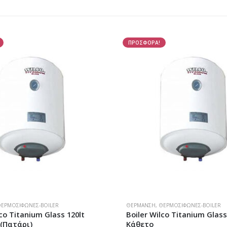
ΠΡΟΣΦΟΡΑ!
 & ΚΉΠΟΣ
ΕΡΜΟΣΊΦΩΝΕΣ-BOILER
,
ΦΥΣΙΚΌ ΑΈΡΙΟ
ΘΈΡΜΑΝΣΗ
,
ΘΕΡΜΟΣΊΦΩΝΕΣ-BOILER
lco Titanium Glass 120lt
Boiler Wilco Titanium Glass
(Πατάρι)
Κάθετο