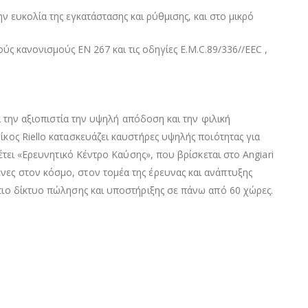
 ευκολία της εγκατάστασης και ρύθμισης, και στο μικρό
ύς κανονισµούς EN 267 και τις οδηγίες E.M.C.89/336//EEC ,
ά την αξιοπιστία την υψηλή απόδοση και την φιλική
κος Riello κατασκευάζει καυστήρες υψηλής ποιότητας για
έτει «Ερευνητικό Κέντρο Καύσης», που βρίσκεται στο Angiari
νες στον κόσμο, στον τομέα της έρευνας και ανάπτυξης
τιο δίκτυο πώλησης και υποστήριξης σε πάνω από 60 χώρες.