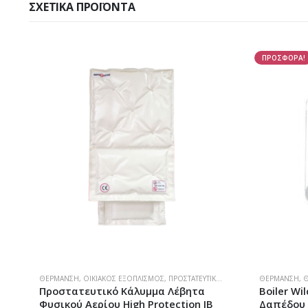
ΣΧΕΤΙΚΆ ΠΡΟΪΌΝΤΑ
ΠΡΟΣΦΟΡΑ!
ΘΈΡΜΑΝΣΗ
,
ΟΙΚΙΑΚΌΣ ΕΞΟΠΛΙΣΜΌΣ
,
ΠΡΟΣΤΑΤΕΥΤΙΚΆ ΜΟΝΆΔΩΝ
ΘΈΡΜΑΝΣΗ
,
ΣΠΊΤΙ
,
ΣΠΊΤΙ
,
Θ
s
Προστατευτικό Κάλυμμα Λέβητα
Boiler Wi
Φυσικού Αερίου High Protection JB
Δαπέδου 