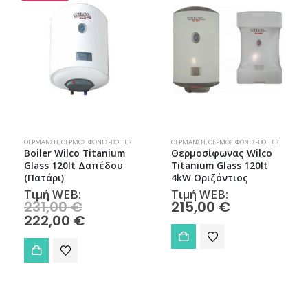
ΘΈΡΜΑΝΣΗ
,
ΘΕΡΜΟΣΊΦΩΝΕΣ-BOILER
ΘΈΡΜΑΝΣΗ
,
ΘΕΡΜΟΣΊΦΩΝΕΣ-BOILER
Boiler Wilco Titanium
Θερμοσίφωνας Wilco
Glass 120lt Δαπέδου
Titanium Glass 120lt
(Πατάρι)
4kW Οριζόντιος
Τιμή WEB:
Τιμή WEB:
Original
231,00
€
215,00
€
price
Η
222,00
€
was:
τρέχουσα
231,00 €.
τιμή
είναι:
222,00 €.