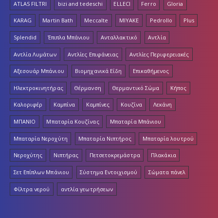
ATLAS FILTRI
bizi and tedeschi
ELLECI
Ferro
Gloria
KARAG
Martin Bath
Meccalte
MIYAKE
Pedrollo
Plus
Splendid
Έπιπλα Μπάνιου
Ανταλλακτικό
Αντλία
Αντλία Λυμάτων
Αντλίες Επιφάνειας
Αντλίες Περιφερειακές
Αξεσουάρ Μπάνιου
Βιομηχανικά Είδη
Επικαθήμενος
Ηλεκτροκινητήρας
Θέρμανση
Θερμαντικό Σώμα
Κήπος
Καλοριφέρ
Καμπίνα
Καμπίνες
Κουζίνα
Λεκάνη
ΜΠΑΝΙΟ
Μπαταρία Κουζίνας
Μπαταρία Μπάνιου
Μπαταρία Νεροχύτη
Μπαταρία Νιπτήρος
Μπαταρία λουτρού
Νεροχύτης
Νιπτήρας
Πετσετοκρεμάστρα
Πλακάκια
Σετ Επίπλων Μπάνιου
Σύστημα Εντοιχισμού
Σώματα πάνελ
Φίλτρα νερού
αντλία γεωτρήσεων