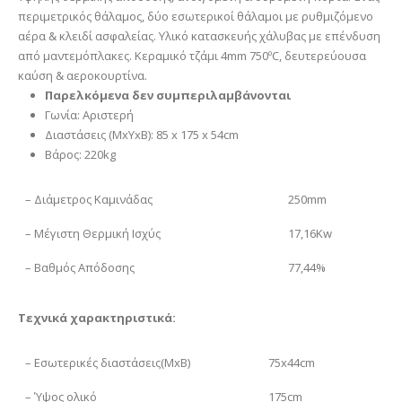
περιμετρικός θάλαμος, δύο εσωτερικοί θάλαμοι με ρυθμιζόμενο
αέρα & κλειδί ασφαλείας. Υλικό κατασκευής χάλυβας με επένδυση
από μαντεμόπλακες. Κεραμικό τζάμι 4mm 750ºC, δευτερεύουσα
καύση & αεροκουρτίνα.
Παρελκόμενα δεν συμπεριλαμβάνονται
Γωνία: Αριστερή
Διαστάσεις (ΜxΥxΒ): 85 x 175 x 54cm
Βάρος: 220kg
– Διάμετρος Καμινάδας
250mm
– Μέγιστη Θερμική Ισχύς
17,16Kw
– Βαθμός Απόδοσης
77,44%
Τεχνικά χαρακτηριστικά:
– Εσωτερικές διαστάσεις(MxB)
75x44cm
– Ύψος ολικό
175cm