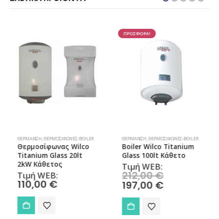
ΠΡΟΣΦΟΡΑ!
ΘΈΡΜΑΝΣΗ
,
ΘΕΡΜΟΣΊΦΩΝΕΣ-BOILER
ΘΈΡΜΑΝΣΗ
,
ΘΕΡΜΟΣΊΦΩΝΕΣ-BOILER
Θερμοσίφωνας Wilco
Boiler Wilco Titanium
Titanium Glass 20lt
Glass 100lt Κάθετο
2kW Κάθετος
Τιμή WEB:
Original
212,00
€
Τιμή WEB:
price
110,00
€
Η
197,00
€
was:
τρέχουσα
212,00 €.
τιμή
είναι:
197,00 €.