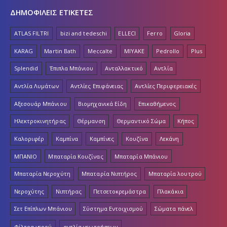
ΔΗΜΟΦΙΛΕΙΣ ΕΤΙΚΕΤΕΣ
ATLAS FILTRI
bizi and tedeschi
ELLECI
Ferro
Gloria
KARAG
Martin Bath
Meccalte
MIYAKE
Pedrollo
Plus
Splendid
Έπιπλα Μπάνιου
Ανταλλακτικό
Αντλία
Αντλία Λυμάτων
Αντλίες Επιφάνειας
Αντλίες Περιφερειακές
Αξεσουάρ Μπάνιου
Βιομηχανικά Είδη
Επικαθήμενος
Ηλεκτροκινητήρας
Θέρμανση
Θερμαντικό Σώμα
Κήπος
Καλοριφέρ
Καμπίνα
Καμπίνες
Κουζίνα
Λεκάνη
ΜΠΑΝΙΟ
Μπαταρία Κουζίνας
Μπαταρία Μπάνιου
Μπαταρία Νεροχύτη
Μπαταρία Νιπτήρος
Μπαταρία λουτρού
Νεροχύτης
Νιπτήρας
Πετσετοκρεμάστρα
Πλακάκια
Σετ Επίπλων Μπάνιου
Σύστημα Εντοιχισμού
Σώματα πάνελ
Φίλτρα νερού
αντλία γεωτρήσεων