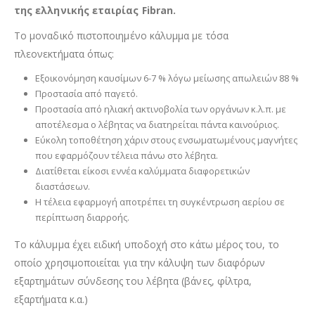
της ελληνικής εταιρίας Fibran.
Το μοναδικό πιστοποιημένο κάλυμμα με τόσα
πλεονεκτήματα όπως:
Εξοικονόμηση καυσίμων 6-7 % λόγω μείωσης απωλειών 88 %
Προστασία από παγετό.
Προστασία από ηλιακή ακτινοβολία των οργάνων κ.λ.π. με
αποτέλεσμα ο λέβητας να διατηρείται πάντα καινούριος.
Εύκολη τοποθέτηση χάριν στους ενσωματωμένους μαγνήτες
που εφαρμόζουν τέλεια πάνω στο λέβητα.
Διατίθεται είκοσι εννέα καλύμματα διαφορετικών
διαστάσεων.
Η τέλεια εφαρμογή αποτρέπει τη συγκέντρωση αερίου σε
περίπτωση διαρροής.
Το κάλυμμα έχει ειδική υποδοχή στο κάτω μέρος του, το
οποίο χρησιμοποιείται για την κάλυψη των διαφόρων
εξαρτημάτων σύνδεσης του λέβητα (βάνες, φίλτρα,
εξαρτήματα κ.α.)