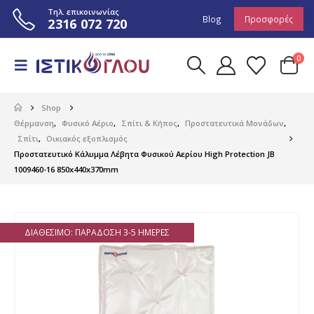
Τηλ. επικοινωνίας
Blog
Προσφορές
2316 072 720
0
Shop
Θέρμανση
,
Φυσικό Αέριο
,
Σπίτι & Κήπος
,
Προστατευτικά Μονάδων
,
Σπίτι
,
Οικιακός εξοπλισμός
Προστατευτικό Κάλυμμα Λέβητα Φυσικού Αερίου High Protection JB
1009460-16 850x440x370mm
ΔΙΑΘΈΣΙΜΟ: ΠΑΡΆΔΟΣΗ 3-5 ΗΜΈΡΕΣ