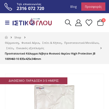
Τηλ. επικοινωνίας
Blog
Προσφορές
2316 072 720
0
Shop
Θέρμανση
,
Φυσικό Αέριο
,
Σπίτι & Κήπος
,
Προστατευτικά Μονάδων
,
Σπίτι
,
Οικιακός εξοπλισμός
Προστατευτικό Κάλυμμα Λέβητα Φυσικού Αερίου High Protection JB
1009460-10 835x425x340mm
ΔΙΑΘΈΣΙΜΟ: ΠΑΡΆΔΟΣΗ 3-5 ΗΜΈΡΕΣ