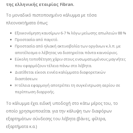
της ελληνικής εταιρίας Fibran.
Το μοναδικό πιστοποιημένο κάλυμμα με τόσα
πλεονεκτήματα όπως:
Εξοικονόμηση καυσίμων 6-7 % λόγω μείωσης απωλειών 88 %
Προστασία από παγετό.
Προστασία από ηλιακή ακτινοβολία των οργάνων κ.λ.π. με
αποτέλεσμα ο λέβητας να διατηρείται πάντα καινούριος.
Εύκολη τοποθέτηση χάριν στους ενσωματωμένους μαγνήτες
που εφαρμόζουν τέλεια πάνω στο λέβητα.
Διατίθεται είκοσι εννέα καλύμματα διαφορετικών
διαστάσεων.
Η τέλεια εφαρμογή αποτρέπει τη συγκέντρωση αερίου σε
περίπτωση διαρροής.
Το κάλυμμα έχει ειδική υποδοχή στο κάτω μέρος του, το
οποίο χρησιμοποιείται για την κάλυψη των διαφόρων
εξαρτημάτων σύνδεσης του λέβητα (βάνες, φίλτρα,
εξαρτήματα κ.α.)