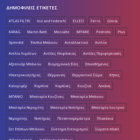
ΔΗΜΟΦΙΛΕΙΣ ΕΤΙΚΕΤΕΣ
ATLAS FILTRI
bizi and tedeschi
ELLECI
Ferro
Gloria
KARAG
Martin Bath
Meccalte
MIYAKE
Pedrollo
Plus
Splendid
Έπιπλα Μπάνιου
Ανταλλακτικό
Αντλία
Αντλία Λυμάτων
Αντλίες Επιφάνειας
Αντλίες Περιφερειακές
Αξεσουάρ Μπάνιου
Βιομηχανικά Είδη
Επικαθήμενος
Ηλεκτροκινητήρας
Θέρμανση
Θερμαντικό Σώμα
Κήπος
Καλοριφέρ
Καμπίνα
Καμπίνες
Κουζίνα
Λεκάνη
ΜΠΑΝΙΟ
Μπαταρία Κουζίνας
Μπαταρία Μπάνιου
Μπαταρία Νεροχύτη
Μπαταρία Νιπτήρος
Μπαταρία λουτρού
Νεροχύτης
Νιπτήρας
Πετσετοκρεμάστρα
Πλακάκια
Σετ Επίπλων Μπάνιου
Σύστημα Εντοιχισμού
Σώματα πάνελ
Φίλτρα νερού
αντλία γεωτρήσεων