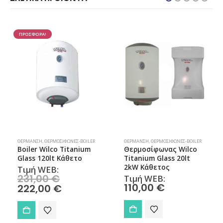
ΠΡΟΣΦΟΡΑ!
ΣΤΑΤΕΥΤΙΚΆ ΜΟΝΆΔΩΝ
ΘΈΡΜΑΝΣΗ
,
ΘΕΡΜΟΣΊΦΩΝΕΣ-BOILER
,
ΣΠΊΤΙ
,
ΣΠΊΤΙ & ΚΉΠΟΣ
,
ΦΥΣΙΚΌ ΑΈΡΙΟ
ΘΈΡΜΑΝΣΗ
,
ΘΕΡΜΟΣΊΦΩΝΕΣ-BOILER
Boiler Wilco Titanium
Θερμοσίφωνας Wilco
Glass 120lt Κάθετο
Titanium Glass 20lt
2kW Κάθετος
Τιμή WEB:
Original
231,00
€
Τιμή WEB:
price
110,00
€
Η
222,00
€
was:
τρέχουσα
231,00 €.
τιμή
είναι:
222,00 €.